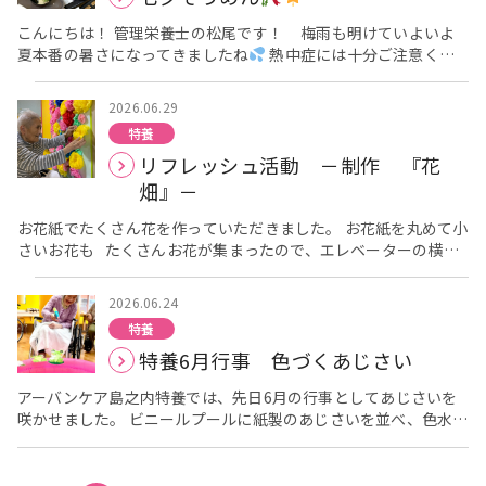
ため、「焼きそばええやんか」「でもご飯しっかり食べてきても
こんにちは！ 管理栄養士の松尾です！ 梅雨も明けていよいよ
うたな」と笑われる場面もありました。他にもスーパーボールす
夏本番の暑さになってきましたね
熱中症には十分ご注意くだ
くいやかき氷の屋台など、「あれいいな」「子供が多いな」とお
さい！ さて７月７日は七夕の日でしたね
七夕ということで昼
っしゃりながらゆっくり一周見て回りました。 「外に出るのはひ
食に「七夕そうめん」を提供しました
暑い日にぴったりの冷
さしぶりやね」「あんまり暑くなかったからよかったわ」と皆さ
2026.06.29
たいそうめんになっています
「おいしいよ」と感想をいただ
ん笑顔が見られました。 会場では盆踊りの音楽が流れており、音
特養
きました
に合わせて踊ってくださる方もおられました。 踊っておられる方
リフレッシュ活動 －制作 『花
を見て「私もできるで」と踊りの輪が広がりました。 まだ完全
畑』－
にコロナ以前通りとはいきませんでしたが、ご利用者、職員共に
楽しむことができました。
お花紙でたくさん花を作っていただきました。 お花紙を丸めて小
さいお花も たくさんお花が集まったので、エレベーターの横の
スペースにお花畑を作ることにしました。 出来上がったお花を貼
っていただきます。 歩ける方は歩いて、車椅子の方は車椅子で
2026.06.24
進んできていただきます。 少しずつ壁が埋まっていきます。 た
特養
くさんのお花を思い思いに貼っていただき エレベーター横のスペ
特養6月行事 色づくあじさい
ースが華やかになりました。
アーバンケア島之内特養では、先日6月の行事としてあじさいを
咲かせました。 ビニールプールに紙製のあじさいを並べ、色水を
入れた水鉄砲やじょうろで色づけます。 鉄砲を構えて真剣な表情
をされています。 「気づいたら綺麗に色ついてるやんか」「赤が
綺麗やん」「もうちょっとそっちも色つけるわ」など、身を乗り