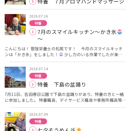
特養 ７月アロマハンドマッサージ
しみにしてた！」などの嬉しいお言葉をたくさん聞くことができ
ました
うなぎパワーでこの暑い夏を頑張って乗り切りましょ
う
2026.07.16
特養
7月のスマイルキッチン～かき氷
～
こんにちは！ 管理栄養士の松尾です！ 今月のスマイルキッチ
ンは「かき氷」をしました！
少し力のいる作業でしたが楽し
そうに氷を削る様子を見ることができました
味はいちごとメ
ロンと練乳から選んでいただきました
いちご味が大人気
2026.07.14
でした
上から練乳もお好みでかけていただきました
「冷た
特養
いから頭がキーンってなるね～」なんてお話されながらも皆さん
特養 下島の盆踊り
ペロリと完食されていました
7月11日、吉田春日公園で下島の盆踊りがあり、特養の方と一緒
に参加しました。 特養職員、デイサービス職員や事務所職員等大
勢の協力の元、車椅子で会場まで移動すると、大きな布団太鼓が
設置されていました。 「下島のやつやろ？」「ひさしぶりに見た
2026.07.09
わ」とおっしゃり、じっくり眺めておられました。その後それぞ
特養
れ布団太鼓の前で記念撮影をさせていただきました。 記念撮影
七夕そうめん
後、職員と一緒に屋台を見てまわりました。 夕食後の参加だった