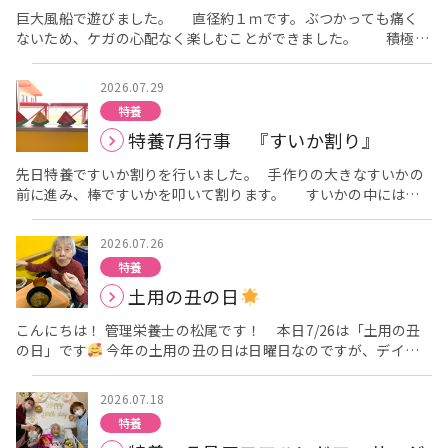
[video width="1280" height="720"
巨大風船で遊びました。 直径約１ｍです。ぶつかっても痛く
mp4="https://yoshijukai.or.jp/urban-shimanouchi/wp-
ないため、ケガの心配なく楽しむことができました。 積極的
content/uploads/sites/2/2026/07/MCMF0981.mp4"][/video]
に風船に手を伸ばされる方、自分の前に来るまでじっと待ってお
職員の全勝です。
られる方など、スタイルは様々でした。 口で迎えにいこうとされ
2026.07.29
る方もおられ、楽しい時間になりました。
特養
特養7月行事 『すいか割り』
先日特養ですいか割りを行いました。 手作りの大きなすいかの
前に進み、棒ですいかを叩いて割ります。 すいかの中にはミ
ニスイカが入っており、一人につき一つお渡ししました。栄養課
の協力の元、当日のおやつはすいかとなっていたため、「今日の
2026.07.26
おやつもスイカやで」「これ割ったらおやつもらえるんやな」と
特養
意気込んですいかを割りに来てくださっていました。 きれいに
土用の丑の日
二つに割れる様子に喜ばれていました。 ミニスイカにかぶりつこ
うとされる方もおられ、みなさん楽しまれていました。
こんにちは！ 管理栄養士の松尾です！ 本日7/26は「土用の丑
居室におられる方にもすいか割りをしていただき、記
の日」です
今年の土用の丑の日は日曜日なのですが、デイの
念撮影を行いました。 特養全員で夏を感じられる行事とな
利用者様にもぜひうなぎ丼を食べていただきたい！ということ
りました。
で、１日早い7/25の昼食にうなぎを提供させていただきました
2026.07.18
ちなみに献立は・・・ ・うなぎ丼 ・白菜の煮浸し ・南瓜の味噌
特養
汁 となっています
「豪華だね～」「おいしいよ～！」「楽