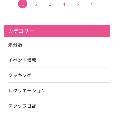
1
2
3
4
5
chevron_right
出して積極的に色をつけてくださっていました。 居室におられ
る方はベッドの上に洗面器を置き、思い切り色をつけていただき
ました。「咲いたわー」と笑顔が見られました。
カテゴリー
未分類
イベント情報
クッキング
レクリエーション
スタッフ日記