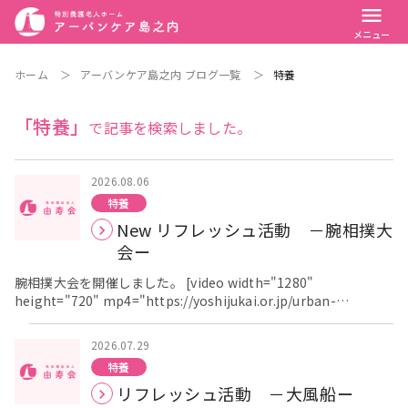
menu
メニュー
ホーム
＞
アーバンケア島之内 ブログ一覧
＞
特養
「特養」
で記事を検索しました。
2026.08.06
特養
New リフレッシュ活動 －腕相撲大
会ー
腕相撲大会を開催しました。 [video width="1280"
height="720" mp4="https://yoshijukai.or.jp/urban-
shimanouchi/wp-
content/uploads/sites/2/2026/07/LQER2631.mp4"][/video]
2026.07.29
[video width="720" height="1280"
特養
mp4="https://yoshijukai.or.jp/urban-shimanouchi/wp-
リフレッシュ活動 －大風船ー
content/uploads/sites/2/2026/07/FOSF7531.mp4"][/video]