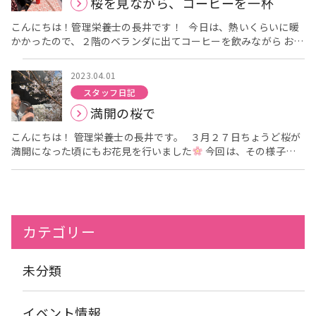
桜を見ながら、コーヒーを一杯
とは・・・たんぱく質の一部であるアミノ酸の一種であり、体内
では窒素代謝やエネルギー代謝などに関与するといわれていま
こんにちは！管理栄養士の長井です！ 今日は、熱いくらいに暖
す。 また、ビタミン類やミネラル類、食物繊維も含んでいます
かかったので、２階のベランダに出てコーヒーを飲みながら お花
し、ポリフェノールの一種である「ルチン」を多く含んでいるこ
見をしました。 もうそろそろ桜も散り始め、もうそろそろ今年も
とでも知られています。 ルチンとは・・・体内では「抗酸化物
終わりかなぁと皆さん話されていました。 [video width="1280"
質」として活性酸素の発生や働きを防いだり、活性酸素を取り除
2023.04.01
height="720" mp4="https://yoshijukai.or.jp/urban-
いたりする作用が期待されています。 この情報を見ると、疲労回
スタッフ日記
shimanouchi/wp-content/uploads/sites/2/2023/04/無題の動
復や若返りや美肌効果に期待ができそうですね
ちなみに、一
満開の桜で
画-‐-Clipchampで作成-3.mp4"][/video] あまりにも熱いの
般的なグリーンアスパラとは違いホワイトアスパラがあるのはご
で、ちょっと夏のようですが、麦わら帽子を出してきました
存じでしょうか？？ 希少な高級食材として扱われているのはホワ
こんにちは！ 管理栄養士の長井です。 ３月２７日ちょうど桜が
「こんなコーヒー最高や！」と皆さん大満足でした
皆さんの
イトアスパラガスですが、栄養価が高いのはグリーンアスパラガ
満開になった頃にもお花見を行いました
今回は、その様子を
お顔を撮ると桜が写らないので、横から後ろから工夫しながらの
スです！ グリーンアスパラガスは日光を浴びて育っているので、
お届けします
「きれいねぇ」と眺めておられました
桜と一
お写真です
楽しい様子が伝わっていると嬉しいです
ベラ
カロテンが豊富な緑黄色野菜のひとつです。 一方ホワイトアスパ
緒に写真撮影です
「笑ってください
」と言われても、緊張
ンダでのお茶会（コーヒー会？）は初めてで、 職員で話してて急
ラガスは、ビタミンCが少量含まれる程度です。 日光に当たって
しますよねぇ
精一杯の笑顔です
に思い立って行ったのですが、 思いのほか喜んでいただけて私た
いないため、カロテンはほとんどなく、ビタミンB群はグリーン
ちもうれしかったです
また、喜んでいただける企画を考えて
の半分程度なんです。 高級なホワイトも良いですが、高栄養なグ
行っていきたいと思います
リーンがおすすめです
また、もちろん茹でても美味しく栄養
カテゴリー
が摂れますが、ゆで汁に栄養分が流れ出てしまうことから 流れ出
てしまうことの少ない炒めたり揚げたりして食べることがおすす
未分類
めです
イベント情報