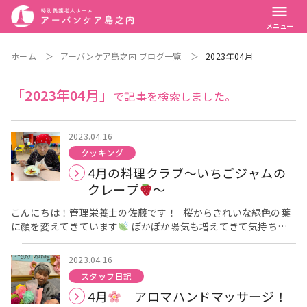
menu
メニュー
ホーム
＞
アーバンケア島之内 ブログ一覧
＞
2023年04月
「2023年04月」
で記事を検索しました。
2023.04.16
クッキング
4月の料理クラブ～いちごジャムの
クレープ
～
こんにちは！管理栄養士の佐藤です！ 桜からきれいな緑色の葉
に顔を変えてきています
ぽかぽか陽気も増えてきて気持ちい
いですね
4月の料理クラブは いちごジャムを使ったクレープ
を作りました
みなさんでクレープを焼いていきましょう！ 薄
2023.04.16
いので破けやすく返すのが難しかったですが 器用にひっくり返し
スタッフ日記
ていました。さすがです
生地が焼けたら次は盛り付けです！
4月
アロマハンドマッサージ！
いちごジャム・ホイップクリームに今回はアイスものせて！！！