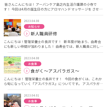
出来上がり
甘いデザートは別腹ですね
みなさんとても喜ん
皆さんこんにちは！ アーバンケア島之内生活介護課の小寺で
でいただけました
す！ 今回は4月の誕生日の方にアロマハンドマッサージを させて
頂きました！ マッサージ中は、リラックス効果がある音楽も 流
れていて、落ち着いた空間がでした♪ 今回使用したアロマオイ
2023.04.08
ルはラベンダー！ グレープフルーツ！です。 ラベンダーには、
お知らせ
頭痛、神経痛などの 痛みを和らげる効果があります。 グレープ
新人職員研修
フルーツには気分をフレッシュにしたり 血行促進の効果があり
ます！
こんにちは！管理栄養士の長井です！ 新年度が始まり、由寿会
にも新しい仲間が加わりました！ 由寿会では、新人職員に対し、
1か月間の研修があります。 感染症についてや認知症について、
介護の仕方やご利用者の気持ちになるための体験など、１ヶ月の
2023.04.08
カリキュラムを経て現場に配属されます。（昨年の新人研修の様
お食事
子はこちら→～施設見学編～、～実技研修 & 茶話会 編～） そし
食がく～アスパラガス～
て栄養課としては、新人研修の中で食中毒研修を担当していま
す。 食中毒の基本や予防方法、菌やウイルスの種類なども研修し
こんにちは！ 管理栄養士の長井です！ 今回の食がくは、これか
ます。 それに加えて、施設の食事や高齢者の食事について、食事
ら旬になっていく『アスパラガス』についてです。 アスパラガス
介助についても説明しました。 実際に、ご利用者様がどのような
は地中海が原産とされており、日本には江戸時代に観賞用として
食事を食べていらっしゃるのか、試食も行いました。 由寿会で提
渡ってきました。 食用として導入されたのは明治時代から、本格
供している、きざみ食や超きざみ食、ミキサー食など初めて食べ
2023.04.01
的に栽培が始まったのは大正時代からだそうです。 アスパラガ
る食事形態に驚かれていました。 1ヶ月の研修でしっかりと学
お食事
スは、「アスパラギン酸」を多く含んでいます。 アスパラギン酸
び、素敵な介護職員になってくれると思います