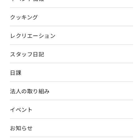
マアジサイという植物の変種「小甘茶（こあまちゃ）」から作ら
れていて、葉は苦いのですが、発酵させると砂糖の100〜1,000
倍の甘さになると言われています。砂糖がない時代には甘味料と
クッキング
して非常に重宝され、漢方薬などにも使用されていました。 ノ
ンカロリーでカフェインも含まれていないようなので、減量中の
人や健康志向の人にもおすすめできるお茶ですね。 私も甘茶を飲
レクリエーション
んだことがないので、飲んでみたいと思いました！ 飲んだら不老
不死になってしまうでしょうか？ 機会があれば皆さんも飲んでみ
て下さい
スタッフ日記
日課
法人の取り組み
イベント
お知らせ