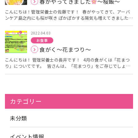
春がやってきました
～桜飯～
て俳句を添えたり、心憎い演出をしてくださるご利用者様
(*^^*) 心温まり
嬉しいですねぇ～
「筆ペン習字」や
こんにちは！管理栄養士の佐藤です！ 春がやってきて、アーバ
「毛筆習字」も好評です！！ 毎日の献立や、季節に合わせた題
ンケア島之内にも桜が咲き ぽかぽかする陽気も増えてきましたね
材で・・ 「折り紙」も！！ 皆さま、とても器用です！
❀ 投稿が遅くなってしまい申し訳ございません
3月30日に桜
(*^▽^*)/ 男性ご利用者様には、「将棋」も人気ですよ！
「ゲ
の季節になってきたということで アーバンケア島之内の昼食に桜
ームレク」は、以前は毎日行っていましたが・・コロナ感染予防
2022.04.03
飯を提供させていただきました
桜飯はしょうゆ味の具のない
の為、定期開催となっております・・。 始まったら・・ いつも
お食事
炊き込みご飯のことで優しい味付けがされています。 アーバンケ
大盛り上がりです！！ \(*^▽^*)/ ♬ デイサービスでは、様々
食がく～花まつり～
ア島之内の桜飯は ほんのりピンク色に炊き、錦糸卵を上にのせて
なレクリエーション活動を通して・・ ご利用者様に「今日もアー
います
色鮮やかで春を感じる一品なのではないでしょうか✿
バンケア島之内デイに来て良かった！」と思っていただけるサー
こんにちは！ 管理栄養士の長井です！ 4月の食がくは「花まつ
ﾃﾞｲｻｰﾋﾞｽの利用者様も喜んで召し上がっておられました
み
ビスを目指し取り組んでおります。(*^^*)
り」についてです。 皆さんは、「花まつり」をご存じでしょう
なさんとてもいい顔をされておられますね
喜んで頂けて嬉し
か？ これは、お釈迦様の誕生日とされる4月8日に執り行われる
いです♡ 朝昼夜と気温差があるので、体調に気をつけてお過
仏教行事のことで、お釈迦様の像（誕生仏）に甘茶をかけてお祝
ごしください
いします。 あまり知られていない行事ですが、イエス・キリスト
のお誕生日を祝うクリスマスは一般的ですよね…！ 花まつりはク
リスマスと同じように「お釈迦様のお誕生日を祝う日」というこ
カテゴリー
とです！ 甘茶って？ 甘茶には「上に立つ者がよい政治を行って
平和な世が訪れると、甘い露が降る」という中国の言い伝えや、
「甘茶は神様の飲み物で、飲むと不老不死になれる」というイン
未分類
ドの伝説などがあり、 お釈迦様に甘茶をかける行為は、お釈迦様
への信仰の表れと言われています。 ちなみに、花まつりに使用
されている甘茶は、実はお茶ではないようですΣ（・□・；） ヤ
イベント情報