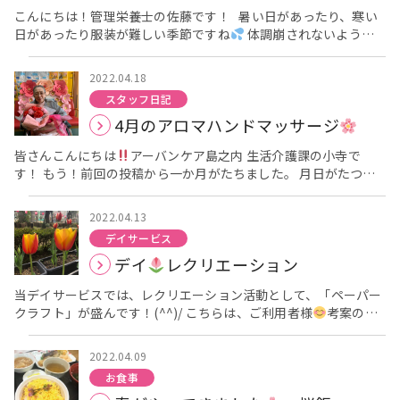
アミノ酸で、リラックスさせる効果があります。 また、カテキ
こんにちは！管理栄養士の佐藤です！ 暑い日があったり、寒い
ンといわれるお茶の渋みのもとも含まれています。 カテキンには
日があったり服装が難しい季節ですね
体調崩されないよう気
抗酸化作用があり、細胞の老化を防ぐ効果があります。 また、抗
を付けてくださいね
さて４月に入り、久しぶりの料理クラブ
菌効果があるとも言われています。 ここで、おいしいお茶を入
です！ 今回は『プリンアラモード』を作りました
まずは盛り
2022.04.18
れるポイント
付けるバナナを切っていただきます
煎茶や玉露をなどを入れる際には・・・ポット
みなさん切るのが早い！
スタッフ日記
から直接急須にお湯を注ぐのではなく、一度お湯呑みに注いでか
あっという間に切り終わりました
生クリームをたくさんのせ
4月のアロマハンドマッサージ
ら急須にお湯を入れると、よりおいしいお茶を入れることができ
て・・
果物もバナナ以外にも いちご、みかん、パイナップル
ます！ お茶のうまみ成分（テアニン）は低温で溶け出しやすいの
も準備しています！ 好きなものを好きなだけのせていきます
皆さんこんにちは
アーバンケア島之内 生活介護課の小寺で
に対して、渋み成分（カテキン）は80℃以上の高温で溶け出すの
やっぱり甘いものはいいですね♡ 私も食べたくなりました
み
す！ もう！前回の投稿から一か月がたちました。 月日がたつの
です。 つまり、ポットから熱いお湯をそのまま注ぐと渋み成分だ
なさんに満足していただけて嬉しいです・・！ 次回もお楽
は早いものですね
さて！今回は4月にお誕生日を迎えられた ご
けが溶け出してしまい、うま味が引き出せなくなるのです。 一度
しみに♬
利用者様にアロマハンドマッサージの プレゼントをさせていただ
お湯呑みにお湯を注ぐことで、お湯の温度を下げ、よりおいしい
2022.04.13
きました！ 今月はどんなアロマを使用したのでしょうか
マッ
お茶を入れることができるというわけです
（お湯の分量も分
デイサービス
サージの様子からご覧ください！ いい表情をされていますね
かるので一石二鳥です！） 逆に、香りが特徴的な玄米茶やほう
デイ
レクリエーション
(*'▽') 今回使用したアロマは 【マジョラム】 気持ちを優し
じ茶、紅茶などは沸騰した100℃の熱湯で入れて、香りや渋みを
く包み込みリラックスさせる 血流の流れを良くして血色のい
引き出すとおいしく入れることができますよ
同じ茶葉でも入
当デイサービスでは、レクリエーション活動として、「ペーパー
い肌色に 【ラベンダー】 気持ちを明るく不眠にも役立つ の
れ方によって様々な味になります。 夏は氷出しや水出しなどでも
クラフト」が盛んです！(^^)/ こちらは、ご利用者様
考案の
２種類でした！ マッサージの後は記念撮影です！ 皆様お誕生
おすすめです。低温で抽出すると「お出汁」のような旨味が感じ
「冷やしうどん」！！ 近頃、どんどん気温が上昇してるので
日おめでとうございます！ とても良い笑顔ですね！ それでは次
られます
ぜひ、色々試して好きなお茶の味を見つけてみて下
ι(´Д｀υ)ｱﾂｨｰ これからの季節にぴったりですね！！ 大阪名物
回５月誕生日の方のアロマハンドマッサージお楽しみに！
さい
2022.04.09
といえば！！ (*^▽^*)v「お好み焼き」ですねぇ～
色鉛筆を
お食事
使用されての「大人の塗り絵
」も大人気です！！ 絵に合わせ