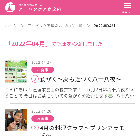
menu
メニュー
ホーム
＞
アーバンケア島之内 ブログ一覧
＞
2022年04月
「2022年04月」
で記事を検索しました。
2022.04.27
お食事
食がく～夏も近づく八十八夜～
こんにちは！ 管理栄養士の長井です！ ５月2日は八十八夜とい
うことで 今日はお茶についての食がくを紹介します
八十八夜
とは…立春から数えて88日目のこと。 八十八夜にお茶を飲む
と、長生きできるとも言われています。 皆さん、お茶の違いは
2022.04.20
ご存知でしょうか？ 実は、緑茶やウーロン茶、紅茶は全部同じお
お食事
茶の葉から作られています。 発酵の度合いによって、それぞれの
4月の料理クラブ～プリンアラモー
お茶に変化していきます。 色が段々と濃くなっていくのは、葉緑
素が発酵によって酸化し褐色化していくためです。 お茶には、
ド～
テアニンといわれるうまみ成分が含まれています
お茶特有の