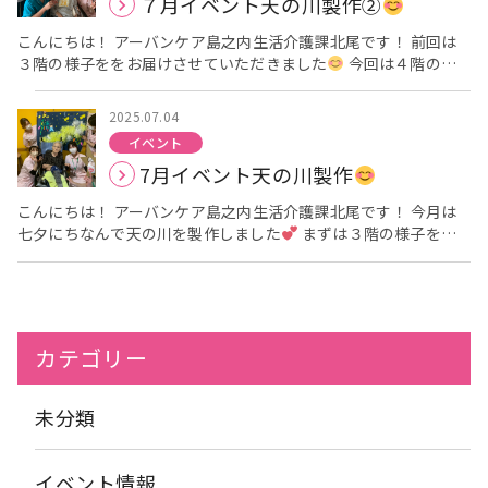
７月イベント天の川製作②
来ていただき、大盛り上がりのイベントとなりました
次回は
どんなイベントになるのでしょうか
楽しみですね
こんにちは！ アーバンケア島之内生活介護課北尾です！ 前回は
３階の様子ををお届けさせていただきました
今回は４階の様
子をお届けしますね
皆さん真剣な表情でお星様をつけて下さ
ってます！ ご利用者様の真剣な表情に私達も引き込まれてしまい
2025.07.04
ました
皆さんそれぞれの表情で楽しんでおられますね
ご利
イベント
用者様の様々な表情楽しんで見ていただけたら嬉しいです
最
7月イベント天の川製作
後は5階の様子をお届けします！
こんにちは！ アーバンケア島之内生活介護課北尾です！ 今月は
七夕にちなんで天の川を製作しました
まずは３階の様子をお
届けします。 大きなお星さまも来てくださいました!! 「お願い事
何にしますか？」と聞くと、「やっぱりおかねもちかなあ~」と
仰ってました
皆さん笑顔で製作を楽しんでおられました!! 星に
見立てたポンポンを投げての製作でしたので、「難しいわあ、ど
こに向かって投げようかしら」などとても楽しんでおられまし
カテゴリー
た!! 次は4階の様子をお届けします
未分類
イベント情報