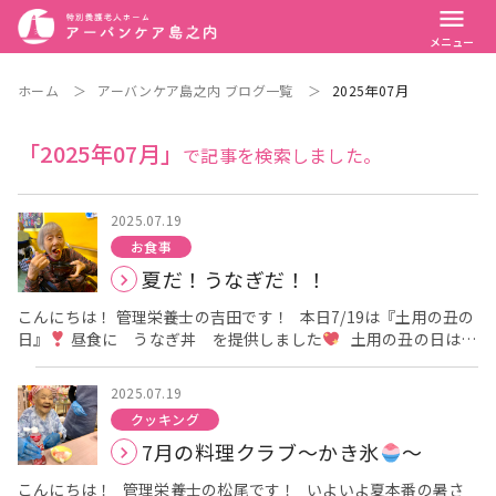
menu
メニュー
ホーム
＞
アーバンケア島之内 ブログ一覧
＞
2025年07月
「2025年07月」
で記事を検索しました。
2025.07.19
お食事
夏だ！うなぎだ！！
こんにちは！ 管理栄養士の吉田です！ 本日7/19は『土用の丑の
日』
昼食に うなぎ丼 を提供しました
土用の丑の日は
「う」のつく食べ物を食べると良いという風習があります
み
なさん大喜びしてぺろりと完食されてました
『献立を見
2025.07.19
ておとといからずっと楽しみにしててん！』 『毎日本当に美味し
クッキング
いよ、ありがとう』 とお話たくさんしてくれる方もおられました
7月の料理クラブ～かき氷
～
嬉しくて涙が出そうに
いつも本当にありがとうございます
今年の夏は今までとは比べ物にならないくらい暑い日が続い
こんにちは！ 管理栄養士の松尾です！ いよいよ夏本番の暑さ
ています！！ 美味しいものを食べてこの暑い夏を乗り切りましょ