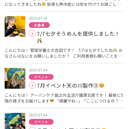
になってきましたね
皆様も熱中症には気を付けてお過ごしく
う！！！！
ださい
さて、今月の料理クラブではかき氷をしました！
職員もお手伝いさせていただきながら皆さんには作っていただき
2025.07.10
ました！ その様子をお届けします♪ 今回はとろみ氷を使用し
お食事
たのでそこまで力を使わずに氷を削ることができました
味は
7/7七夕そうめんを提供しました！
いちごとメロンから選んでいただきました
いちご味がとて
も人気でした♬ 「おいしいわ～」と喜んでいただく様子を見るこ
とが出来ました！
こんにちは！ 管理栄養士の吉田です！ 7/7は七夕でしたね
み
なさんはなにをお願いしましたか？ ご利用者様も願いごとを書
いて笹につるしてました
いろんな願い事をされており、叶え
てあげれることは叶えてあげたいです
栄養課としては七夕そ
2025.07.04
うめんを提供しました
そうめんもカラフルで普通食の方には
イベント
星形の人参ものってきれいです
召し上がっている様子をあま
7月イベント天の川製作③
り撮影できず少しだけになります
申し訳ございません
『今
日は七夕なので七夕そうめんになってます！！』 と話をすると
こんにちは！ アーバンケア島之内生活介護課北尾です！ 最後に5
『今日は七夕か～！』と驚いておられました
美味しい、きれ
階の様子をお届けします
「綺麗やね~」「ここにつけるの？」
いやねとたくさんのお声を頂きました
など様々な声が聞こえてきました
私自身も天の川が完成して
いく過程を見て、とても綺麗だと感じました！ 今回の行事いか
2025.07.04
がだったでしょうか?? 今月の行事も担当者が１か月前から準備に
イベント
取り掛かってくださいました。 イベント当日も他部署の方たちも