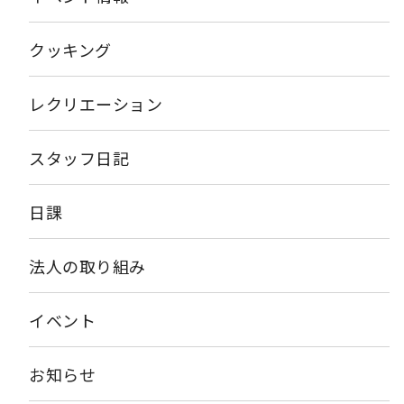
DHA：脳の発達促進や視力の低下予防・動脈硬化の予防改善 ・
EPA：高血圧予防や炎症を抑える働きがある ・レチノール：ビタ
ミンAの主成分であり、脂溶性ビタミンに分類され目や皮膚の粘
クッキング
膜を健康に保ったり、抵抗力を高める効果がある ・カルシウム：
骨や歯の構成成分 私たちの体に最も多く存在するミネラルで、
ストレスを和らげたり血が固まるのをサポートする働きもある ・
レクリエーション
ビタミンB1：疲労回復に効果がある 昔から体調を崩しやすい夏
にはうなぎを食べて栄養をたっぷり摂ろうと考えられていたよう
です。 土用の丑の日は季節の変わり目にあたる為に体調を崩しや
スタッフ日記
すいので、合理的と言えます。 さて先日、道をうごめく「うな
ぎ」を発見し、 お店ののれんをくぐり、目が合った店主に「あの
～すみません、、、うなぎ逃げてますけど～」と、あまりにもリ
日課
アリティーのないセリフを言うことになった というツイートが話
題になっているとネットで目にしました。 飲食店の軒先に置いて
あった容器から逃げたとのことでしたが、かなり遠くまで、なか
法人の取り組み
なかの距離を移動していたとのこと…！ うなぎは魚ですが、エラ
呼吸だけでなく、皮膚呼吸もできるとのこと。 うなぎのヌメリは
ムチンという物質で水分を保つ働きがあり、皮膚呼吸を助けてい
イベント
るそうです。 だから、地面でも死なずに動けるんですね！ ヌル
ヌルにょろにょろと逃げ出す様子を想像するとなんだか、おもし
ろいですが うなぎからしてみれば、容器にいるのは死へのカウン
お知らせ
トダウン・・・ 逃げる気持ちも分かりますね！！！命に感謝して
いただきましょう。 大変長くなりすみません。読んでくださっ