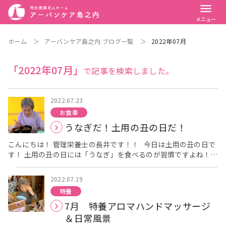
menu
メニュー
ホーム
＞
アーバンケア島之内 ブログ一覧
＞
2022年07月
「2022年07月」
で記事を検索しました。
2022.07.23
お食事
うなぎだ！土用の丑の日だ！
こんにちは！ 管理栄養士の長井です！！ 今日は土用の丑の日で
す！ 土用の丑の日には「うなぎ」を食べるのが習慣ですよね！
（土用の丑の日とは？うなぎの栄養は？気になる方はこちら
食
がく～土用の丑の日・うなぎ～ ） ということでアーバンケア島
2022.07.19
之内では、今日うなぎ丼を提供しました
お汁物を撮り忘れて
特養
しまいましたが、これにすまし汁がつきました。 私は、途中まで
7月 特養アロマハンドマッサージ
丼として食べ、途中で混ぜてひつまぶし風にし、最後にすまし汁
を少し入れだし茶漬け風にして楽しみました
さて、お味はい
＆日常風景
かがでしょうか？？ 「おいしいわぁ～～」 皆さん、年に一度の