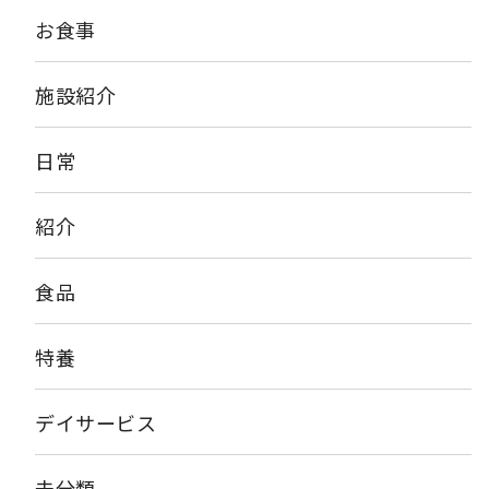
た方ありがとうございました。 アーバンケア島之内では、今年も
お食事
土用の丑の日にうなぎを提供予定です！！ とても高いうなぎです
が、しっかり食べて暑い夏を乗り切りましょう！
施設紹介
日常
紹介
食品
特養
デイサービス
未分類