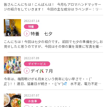
うなぎを堪能されていました
皆さんこんにちは！こんばんは！ 今月もアロマハンドマッサー
写真に収められませんでした
が、この後ピース
ジの紹介をしていきます！ 今回の主な成分は ラベンダー：リラ
をしてくださいましたよ
泣きそうな顔を
されていますが、喜ばれておりました
ックス効果、ストレスの緩和、不眠に効果あり グレープフルー
よく、うれし泣きをさ
れる方です。 良い表情でうなぎを見つめてくださっていました！
ツ：気分を明るく、リフレッシュにしてくれる ８月アロマハン
2022.07.14
食材の価格高騰、特にうなぎの価格は数年前から大変高騰し、
ドマッサージもお楽しみに！ 各階の日常風景
特養
提供を諦める施設が多い中、 今年もうなぎを提供することができ
特養 七夕
ました
食材の業者から何度も値上がりの案内がきており、ど
んどん価格が上がっているのが現状です・・・
しかし、うな
こんにちは！今回は七夕の紹介です。 前回で七夕の準備を少しお
ぎを楽しみにされている方も多くいらっしゃるので、来年も提供
見せしたと思うのですが、今回はその笹の葉を背景に写真を撮り
出来たら良いなぁと思っております（個人の意見です）。
ました！ 皆様いろんな願いごとを書いてもらっています
2022.07.09
デイサービス
デイ
７月
今年は、梅雨明けが６月末という例年にない早さで・・( ﾟ
Дﾟ)！！ 連日、猛暑日が続き・・(;'∀')
水不足、電力不足も
気になりますが・・ 皆さま、熱中症にならないように冷房を有効
活用し、こまめに水分補給をお忘れないように・・(^^)/ さ
2022.07.07
て・・
七月七日は、七夕
でしたね～！！ 当デイサービスに
お食事
も、恒例の「笹
」が届き・・皆さま思い思いに願い事を書き、