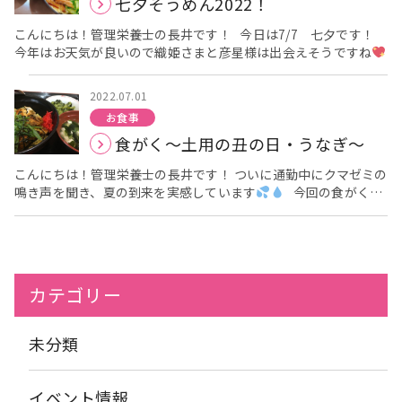
七夕そうめん2022！
飾っていただきました！！ 嬉しいお言葉！！(#^.^#) 感謝
感
激でございます！！ こちらこそ、いつもありがとうございます
こんにちは！管理栄養士の長井です！ 今日は7/7 七夕です！
(*^-^*) 皆様
とっても素敵な笑顔で、記念撮影に応じてくださ
今年はお天気が良いので織姫さまと彦星様は出会えそうですね
り、ありがとうございます！！ どうか、皆様の願い事が
天ま
皆さんは短冊にどんなお願い事をしましたか？？ ご利用者様の短
で届きますように・・
お祈り申し上げます \(*^▽^*)/
冊は「おいしいものが食べたい」というものが多くみられまし
2022.07.01
た！ 栄養課として頑張ります
アーバンケア島之内では、七夕
お食事
そうめんを提供しました
七夕にそうめんを食べるようにな
食がく～土用の丑の日・うなぎ～
った理由については、昨年の7月の食がくで紹介させていただき
ました
興味のある方はこちらをご覧ください
食がく～七夕
こんにちは！管理栄養士の長井です！ ついに通勤中にクマゼミの
そうめん～ では、食事のお写真です
「冷たくてさっぱりして
鳴き声を聞き、夏の到来を実感しています
今回の食がく
おいしい」という感想をいただきました
中には「つめたぁ
は・・・土用の丑の日についてです！ 今年の土用の丑の日はいつ
い」と嫌がられる方もいらっしゃいましたが
「おそうめんな
かご存知でしょうか？ 今年は『7/23』です。 「土用」は立夏・
ので」と伝えると「そうやなぁ仕方ないなぁ」とのことでした
立秋・立冬・立春直前の約18日間の「期間」を示す言葉です。
夕食からは温かいお食事に戻りますのでお許しを・・・。 温かい
そして、昔の暦では日にちを十二支(子・丑・寅・卯…)で数えて
のがお好きな方も多いので、またそのうち「にゅうめん」も提供
いました。 つまり”土用の丑の日”とは、土用の期間におとずれる
しようと思います
カテゴリー
丑の日の事を指しているのです。 土用は毎年違うので、土用の丑
の日も毎年変わります。 さらに、土用の丑の日といえば夏のイメ
ージが強いかもしれませんが、年に何回かやってきます。 土用
未分類
の丑の日といえば、「うなぎ」ですよね！！？？ うなぎは栄養
素が豊富です
テレビでよく聞くDHAやEPA、ビタミンAやカル
シウム、ビタミンB1など多くの栄養素が含まれています！ ・
イベント情報