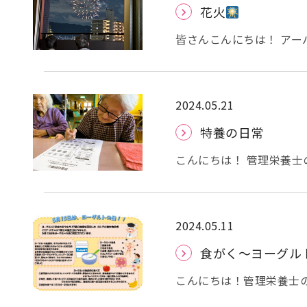
関誌『老健』6月号にて、
花火
集の見開き5ページにわ
道な活動を積み重ね、住
皆さんこんにちは！ アー
ーを受けました
法人の
申し訳ございません、、
した際の課題や解決策 等
げ花火をご利用者様と一
も掲載されております
寒対策はきっちりと
行
も含まれます！ ぜひ、ゆ
さん「まだ～？」と待ちわび
2024.05.21
～」「たまや～！」など様々な声が聞
特養の日常
火を見て楽しまれる方も
んとても集中して見てお
こんにちは！ 管理栄養
見て嬉しく、とても感慨
日常風景を少しご紹介さ
ハビリ体操等全員参加型
は、色塗りや貼り絵、ボ
思いにそれぞれの時間を過ごされています。 
2024.05.11
からないこともあります
食がく～ヨーグル
ております。 「動画見ま
りしてるので、ぜひお願
こんにちは！管理栄養士
極的に取り組まれたもの
は、『ヨーグルトの日』