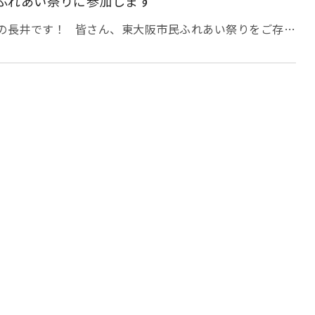
ふれあい祭りに参加します
す
（過去のふれあい祭りの様子はこちら→今年も東大
加します）
士の長井です！ 皆さん、東大阪市民ふれあい祭りをご存じ
くお住まいの方は、知っている方がほとんどかと思います
日（母の日）にふれあい祭りは行われています！ コロナ
全復活しております！ （東大阪市民ふれあい祭りの案内
れあい祭り） 今年は記念すべき、第４５回！ そしてアー
な形で参加しております！ 昨年までの様子を少し紹介し
撮り切れていなくて、コロナ前の写真もありますが、お許
！＆冷たいドリ
ふれあい通りと花園中央公園の２か所で出店しています
アー
ます！ だいぶ古い写真なのでみんな若
で、小さめに・・・。 そして、ふるさと部会さんと協力
は、『バナナマンのせっかく
『丹野こんにゃく』さんから直接購入しています！ 前夜
す！ アーバンケア島之内では５階の屋上やベランダから
年はあいにくの雨で、屋根のある所から見ていただいた
すが・・・ いつもご利用者様に花火を楽しんでいただい
りに足をお運びの際には、ぜひ焼き鳥やドリンク、玉こ