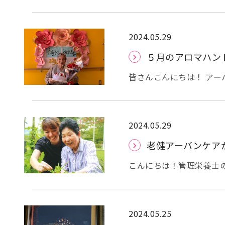
ても良い天気
昼過ぎに
しまれました
見事な快
階でもお散歩を楽しまれ
見るとこんな感じです
2024.05.29
なんとなく緑を感じる
５月のアロマハン
ゆっくり過ごされた方もいらっしゃいます。 
です
散歩の後は、ちょ
皆さんこんにちは！ アー
うね
れのご利用者様にアロマ
に撮りましたのでご覧く
月で使用したアロマは、、
るといわれており ・ティ
2024.05.29
といわれているみたいで
老健アーバンケア
ッサージ後スッキリして
こんにちは！管理栄養士
ある「老健アーバンケア
ケア」略して「老健アー
こちら→介護老人保健施
いますと・・・なんと・・
2024.05.25