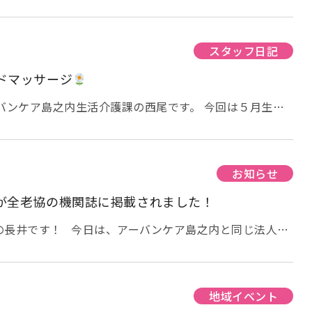
は気温も上がり、お散歩日和
ご利用者様もお散歩を楽
晴ですね
ちょっとまぶしそうなくらいです
今日は３
ました
窓越しに中の人に手を振ってアピール
中から
皆さん、外の空気を吸って気分転換ですね！ 風薫る５月
スタッフ日記
空気が漂い、すがすがしい気持ちになります
室内で
ドマッサージ
貼り絵に夢中・・・！ 完成が楽しみ
っと休憩・・・
また、天気の良い日はお散歩しましょ
バンケア島之内生活介護課の西尾です。 今回は５月生ま
ハンドマッサージをさせて頂きました
その様子を写真
ださい
皆さん素敵な笑顔を見せてくださいました
５
、 ・ラベンダー
安眠、リラックス、癒しの効果があ
ートリー
抗菌、免疫力アップ、風邪予防に効果がある
お知らせ
す
どちらのアロマもリフレッシュ効果があるので、マ
が全老協の機関誌に掲載されました！
頂けたら嬉しいですね。
の長井です！ 今日は、アーバンケア島之内と同じ法人に
」の紹介です。 正式名称は「介護老人保健施設アーバン
バンケア」です。 （老健アーバンケアのホームページは
設アーバンケア） さて、なぜ今回老健を紹介したかと言
・！ 令和6年5月25日発行の、 全国老人保健施設協会 機
地域イベント