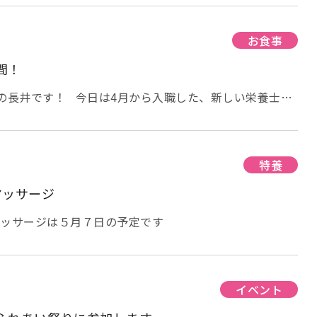
微生物学者「イリア・メチニコフ博士」の誕生日にちなん
皆で一つの作品を塗り絵中
梅雨に向けて、壁に飾る作
グルトの日と制定されています。 ヨーグルトの起源は、牛
て利用されるようになった紀元前5000年頃と推定され
お食事
おもちゃ？グッズ？が登場したようです。 じゃー
ミルクを発酵させてできた固まり(ヨーグルトやフレッシ
間！
味よく美味で、ミルクそのままより日持ちもよいことから
ショートステイをご利用のの方も色塗りなど皆で楽し
。（諸説あります） ヨーグルトの効果としては ・整腸
の長井です！ 今日は4月から入職した、新しい栄養士を
操や換気、献立紹介の放送をお願い
糖・血圧コントロール ・コレステロール値の安定 ・消化し
たのは、なんと男性の栄養士さん
どんな職業でも男女
どんどん放送が上手くなっております
す。 ヨーグルトの効果的な食べ方として ①善玉菌のエサ
ってきた昨今ですが、栄養士や管理栄養士はまだまだ女性
糖なども一緒に摂る 食物繊維やオリゴ糖などが含まれて
べてみると男女比は9：1なんだそうです。 男性で目指す
ナ、はちみつなど）を一緒に摂ることが効果的。 ②毎
？ 栄養士養成校に女子大が多いというのも原因の一つか
特養
フィズス菌などの善玉菌は、腸内にずっと留まる訳ではな
っていた大学も女子大でしたし
そんな中で、栄養士にな
マッサージ
取し、継続的に腸へ善玉菌を補充することが大切。 ③
で働いてくれることになったことうれしいですね
現在
200gが目安 アーバンケア島之内では、毎週日曜日の朝食
や厨房の先輩調理員さんに指導を受けながら頑張っていま
ッサージは５月７日の予定です
います。 なかなか毎日の提供はできませんが、週に１回
されている方もいらっしゃるとかいらっしゃらないと
す
今後も、皆さんに安心安全で美味しいお食事を届け
ヨーグルトなど様々なヨーグルトが販売されています。 皆
を合わせて頑張っていきます！
糖を上手く一緒に摂りながら、おいしく健康にヨーグルト
イベント
ださいね！ 今夜は、前夜祭の花火大会
ご利用者様は花