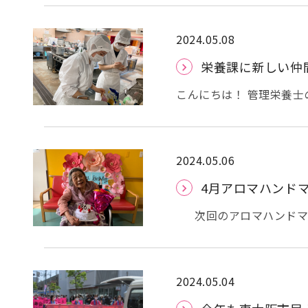
動画を見ておられます。 お二人は、 体操動画を見て、実践中！！ ５階、３階で貼
効果を研究したロシアの
り絵がお得意なお二人
で、 ５月１５日をヨー
品作りですね！ ボールを触っていただいたり、計算問題を楽しんでいただきまし
や山羊のミルクが食糧とし
2024.05.08
た
５階では、何か新しい
ます。 自然界の乳酸菌が
栄養課に新しい仲
ん！！ マジックハンドのようになっていて、物をつかめるようです！ ちょっとし
ュチーズの原型)が、風
た手の体操になりますね
各地に広まっていきました
こんにちは！ 管理栄養士
んでおられます。 そして、時間になれば、 体
作用 ・免疫力強化 ・血
紹介します
今回入職し
しています。 皆さん、
やすい などがあげられま
関係なく働く世の中にな
になる食物繊維やオリゴ
が多いのが現状です。 調
いる食べ物（リンゴやバナ
方が少ないのでしょうか
2024.05.06
日、継続して食べる ビ
もしれません。 私が通
4月アロマハンド
いため、できるだけ毎日摂
ってアーバンケア島之内
適量を食べる 1日100〜
は、まだまだ先輩栄養士
次回のアロマハンドマ
にヨーグルトを提供して
す。 アーバンケア島之内では、栄養士だけでなく年明けから新しい調理員さんた
のヨーグルトを楽しみに
ちも仲間に加わっていま
か・・・。 果物入りの
られるよう、厨房一同力
さまも食物繊維やオリゴ
2024.05.04
をお楽しみください
明日は、東大阪市民ふれあい祭り！ ぜひ、焼き鳥や玉こ
んにゃくを買いに来てく