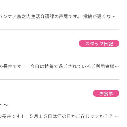
 当施設の【介護老人保健施設アーバンケア】が、 巻頭特
たり掲載されました
本特集では、 <地域に根ざした地
民から信頼され飛躍している老健施設> としてインタビュ
バンケア島之内生活介護課の西尾です。 投稿が遅くなり
立ち上げに至るまでのエピソード、超強化型老健へ移行
、。
５月１１日に開催された、ふれあい祭りの打ち上
々… 理事長や施設長をはじめとした、由寿会職員の想い
緒に楽しみました！ ５月とはいえ肌寒い日でしたので防
老健のことだけでなく、法人の立ち上げのエピソード
っております。 ２０時からの予定が３０分ほど遅れ、皆
っくりとお読みください
ていました。 花火が始まると、、、 「綺麗やわ
スタッフ日記
こえてきました!(^^)! 居室からこのように花
いらっしゃいました
クライマックスの花火では皆さ
られました
隣でご利用者様が喜んで下さっている姿を
士の長井です！ 今日は特養で過ごされているご利用者様の
深い気持ちになりました
せていただきます。 特養では、機能訓練指導員によるリ
のレクリエーション活動もありますが、それ以外の時間
ール遊びやパソコンやタブレットで動画を見るなど、思い
とはいうものの、何をして良いかわ
お食事
よね？？ もちろん、職員からもお声掛けさせていただい
ト～
すか？」「色塗りしてみませんか？」 「貼り絵の作品作
いします！」 それぞれ興味の持たれ方が異なるので、積
の長井です！ ５月１５日は何の日かご存じですか？？ 実
を勧めるようにしています
この方は、おそらく音楽の
なんだそうです
ヨーグルトに含まれるブルガリア菌の