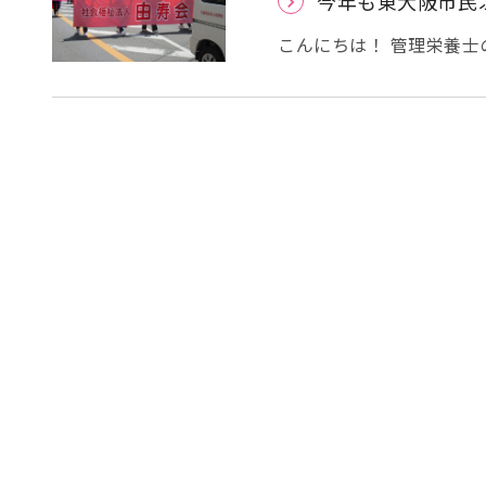
今年も東大阪市民
火を楽しみにされていま
阪市民ふれあい祭りに参
こんにちは！ 管理栄養
ですか？？ 東大阪に長
が、 毎年５月の第２日曜
禍を経て、昨年度より完
はこちら→東大阪市民ふ
バンケアでは、毎年様々
ますね。 昨年の写真は
しくださいませ。 パレード！ よさこいソーラン！ 炭火やきとり
ンク！ 焼き鳥は、
バンケア島之内の職員は花園中央公園にい
いです！ 恥ずかしいの
し、山形玉こんにゃくを販売します！ 玉こんにゃく
グルメ』でも紹介された
祭では、花火があがりま
見ることが出来ます
昨
ので少し見にくかったで
ております
ふれあい祭