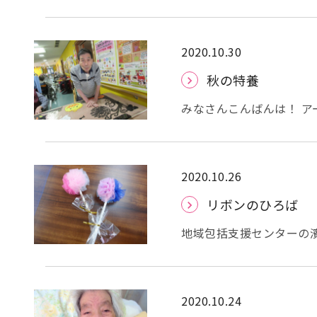
ボールを使った盛りだく
定をし体調のチェック換気をしています！ 最初
を使った体操は身体がしっかり伸び
身の筋力運動は以外にキ
2020.10.30
ました (*’▽’) で、間隔をあけて窓の方を向いて水分補給をしました。 このよう
秋の特養
な風景が当たり前になってきましたね。 ベルター
したよー 先月もダンスをし
みなさんこんばんは！ ア
なさんから足首のストレ
せていただいた写真もあ
足首ストレッチを教えて
折り紙でどんぐりを作りました！ リスも作りました！ もう
いました ( ﾟДﾟ) こ
貼り絵をバックに写真を撮らせていた
トレッチをしようと思いま
事、クリスマスの飾りの
2020.10.26
てくださったみなさんあ
リボンのひろば
地域包括支援センターの濱
担当は、生活介護課と医
せて頂きました。 指先を使うことは脳にとても良いので、チュールを使ってお花
を作っていただきました
ースが作り方の説明をしました。 チュールを三分の一に折
2020.10.24