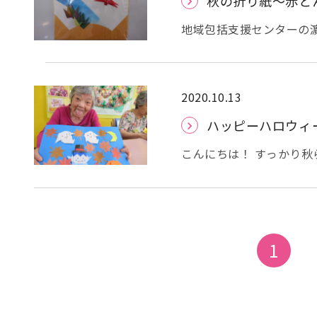
秋の折り紙～赤と
す。 今年は例年以上に
ンクもあります！ 『虹
感染症予防のために換気
内でも寒さを感じること
歩行リハビリをしていた
類、防寒用品など、家族
地域包括支援センターの濵
ざ掛けをご検討ください
楽しんでいただいております
致します。詳しくは、ひ
た。 今回の作品は「赤とんぼ」です。 はじめに川を折って、色紙に貼りまし
マーはオススメです！！
へ」をご参照ください。
た。 次に、赤とんぼです。 折り紙一枚で折る赤とんぼは思った以上に難しく、
がとうございます！！ 
を付けください ( ⁎ᵕᴗ
皆さん苦戦しておられま
でき、職員一同感謝して
ください。＼(TT。)
ですが、なんとか完成。 最後に川辺に生えている草を折りました。 折り紙一枚
2020.10.13
合、名前が見えづらく、
折る草は立体的で、雰囲気が出て素敵です。
ないといった事が起きて
ハッピーハロウィ
いきます。 全体のバランスを見ながら、貼る場所を決めておられました。 「赤
ております が、職員で全員分の名札をつけることは到底難しいのです。 ご家族の
とんぼ」が完成しました
皆様にお願い申し上げま
こんにちは！ すっかり
とその分喜びも大きいです
をつけて頂けると大変助
の訪れを感じています。
は、「干支」です。お楽
業を行って下さることで
空と秋の風を感じられた
繋がります。ご協力よろ
事と言えば・・・ 皆さん
め、ご家族様と面会ので
もともと、ヨーロッパ発
活、生活の充実を目指し
前夜祭なんだそうです。
1
悪霊を追い払う・・・ 
ですね。 10年ほど前ま
はハロウィーンに仮装を
本でも認識されるように