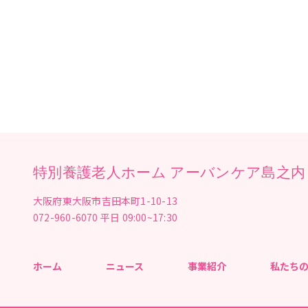
で、お祭りが大好きアー
10月31日の本番に向け
の様子をすこしだけご紹介… かわいいおばけとパンプキンの飾りつけ
た
職員も頑張っ
黒猫さんとおばけ
は職
職員の手作り！！ 魔女も
ウィーンっぽくデザイン
味だそうですよ
「いない
飾りもありますよ！ 魔
（お菓子をくれなきゃい
す・・・！！ 秋には、
特別養護老人ホーム アーバンケア島之内
ようです。 また、紹介が
大阪府東大阪市吉田本町1-10-13
072-960-6070
平日 09:00~17:30
ホーム
ニュース
事業紹介
私たち