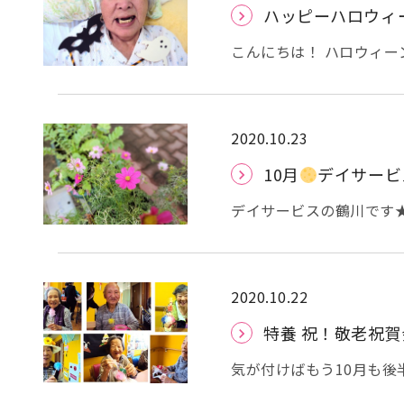
いきます。 それをギューっと絞ると
ハッピーハロウィ
させていただきました。 お花を３つ作り、いよいよ完成に近づいてきました！
３つの花を束ねて筒に通して完成です！ 出来あが
こんにちは！ ハロウィー
ました！ どれもすてきな花束で、玄関に飾ると言ってくださる方もいました。 あ
ロウィーンの飾りの前で
りがとうございます !(^
ハッピーハロウィーン！
かわいい魔女の帽子と
（お菓子をくれなきゃい
2020.10.23
います
飾りを作っている様子の写真がありましたので、これも載せさせていた
10月
デイサービ
だきました
ハロウィー
デイサービスの鶴川です
か？？ 十五夜は、ご存知
な満月が見られましたね
両方を鑑賞する風習が一
て忌まれていたからだそ
2020.10.22
Дﾟ) 今は、【十三夜】
特養 祝！敬老祝
販売してない和菓子屋も
す。。(^▽^;) 今年の【
気が付けばもう10月も
本独特の風情ある風習な
た。寒さに大変弱い機能