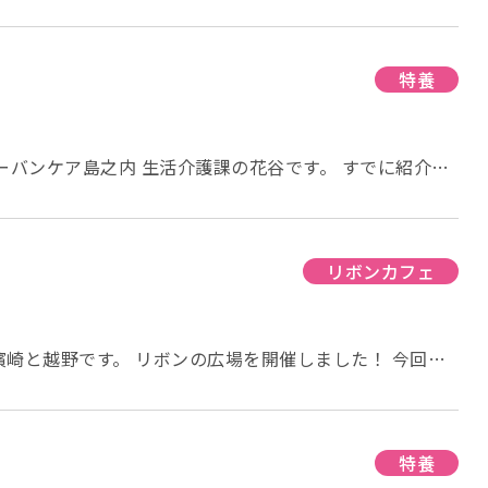
さんな教室でした。 教室に入る前には、もちろん体温測
は脳トレと、ストレッチ！ ベル
てスッキリします (^^) ボールを使った下半
ツくて、私は汗が出てきたので上着を脱いで半そでになり
特養
を使ってみんなでダンスもしま
たので、みなさん揃っていて素敵でした (*^_^*) み
ーバンケア島之内 生活介護課の花谷です。 すでに紹介さ
ッチを教えてほしいという声があったので、今回は特別に
りますが、 秋の特養の作品を紹介させていただきます！
くれました。 正直、わたしは足がつりそうになってしま
すぐハロウィンなので
んなに指の力もなく、血行が悪いとは・・・ 今日から毎日ス
だきました。 ただいま特養では次の行
した！ 先生、ありがとうございました。 そして参加し
準備中です！ 制作風景や記念撮影の様子など都度更新さ
リボンカフェ
りがとうございました。 来月もお待ちしております。
せていただきますので、 たのしみにお待ちください！！
崎と越野です。 リボンの広場を開催しました！ 今回の
務課です。 最初に山下施設長からみなさまにご挨拶をさ
。 みなさんには好きな色を選んでいただき、医務課のナ
り中心部分を縫って
特養