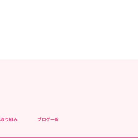
バンケア島之内でもハロウィーンを取り入れています。
て、アーバンケア島之内でも飾りつけをしています。 準備
が出来まし
て飾りつけしましたよ
市販のものもありますが、この
員の手書きです！ かわいいでしょう
このコウモリ
も
手書きですよ
文字も職員が手書きしました！！！ ハロ
してあります
「BOO」とは、「ばあっ！！」という意
いないばあっ！」の「ばあっ！」ですね！ 本格的な
女にコウモリに、パンプキン
！！ 「Trick or Treat！
たずらするぞ！）」 の声が聞こえてきそうで
紅葉も楽しみの一つです。 紅葉狩りの準備も進めている
あると思いますので、お楽しみに！！
の取り組み
ブログ一覧