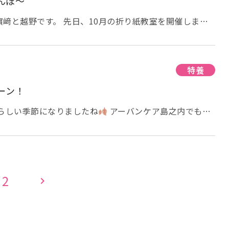
んぼ～
換気を行っているため、暖房をつけていてもフロアや居室
色
紅葉
』です
デイホールの廊下に設置しており、
も行っておりますので、更に注意しております。肌着や衣
が予想されます。 例年以上の寒さ対策を考えた衣類やひ
だきながら、、ふと上を見上げていただき、早々と紅葉を
様にもご協力頂く事があるかと思いますが、宜しくお願い
﨑と越野です。 先日、10月の折り紙教室を開催しまし
。 足元の冷えが体調不良につながります。レッグウォー
( ´艸｀)
とつ前のブログ「10月の料理クラブ」と「ご家族の皆様
！ また、いつも持ち物にお名前をお書きいただき、あり
 季節の変わり目です。皆様も風邪などひかないようお気
持ち物にお名前があることで、持ち物の紛失を防ぐことが
ᵕ⁎ ) このブログの長さ…私の悪い癖が出ております…ご了承
した。 特に、赤とんぼの頭の部分が一番難しかったよう
おります
しかし、黒や紺といった色の濃い衣類の場
で
特養
すぐに見えなくなってしまい紛失やどなたのものかわから
 全て折り終わり、色紙に貼りつけて
しまいます
職員の方では、名札をつける等の工夫をし
ーン！
！！ 今回の作品は少し難しかったようですが、完成する
す。 色の濃い衣類の時には、白の糸で刺繍をするか名札
秋らしい季節になりましたね
アーバンケア島之内でも秋
。 ご参加頂きありがとうございました。 次回のテーマ
かります。 お手数だとは思いますが、ご家族様がこの作
 暑い夏にはできなかったベランダでの日向ぼっこ
秋の
しみに！
、ご利用者様のレクリエーションの充実、生活の豊かさに
ようです
太陽の光を浴びて元気いっぱい！ 10月の行
しくお願い致します。 コロナやインフルエンザ予防のた
ハロウィーンをご存知でしょうか？？？ ハロウィーンは
きない日々が続いておりますが、ご利用者様のより良い生
祥のお祭りで、キリスト教の諸聖人に祈りを捧げる祝日の
て頑張って参ります
 秋の収穫をお祝いし、先祖の霊をお迎えするとともに、
2
chevron_right
日本のお盆とお月見を同時に行う行事のようなもののよう
では、日本ではあまり馴染みのなかった行事ですが、最近
おこなうことから、仮装イベントが行われるようになり日
なりましたね！ ハロウィーンは『お祭り』とのことなの