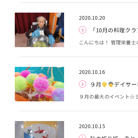
夜を「中秋の名月」と呼
滞っておりまして。たく
ともいうそうです。栗が
す。 みなさまの何気なくされている、一瞬の表情を捉えたいと、カメラを回し続け
そーいえば！ アーバン
ますが、なかなか難しい
2020.10.20
蒸し』←栗と銀杏が入っ
が、何かをしようと意欲
「10月の料理ク
ですね。少しでも秋の味覚を感じたいで
た瞬間の表情を捉えたい
せん(＞人＜;) それで
すべて捉えることにも限
こんにちは！ 管理栄養士
す
ご夫婦でご利用されています(⋈◍＞◡＜◍)。✧♡ いつも仲睦まじく微笑ま
も借りて、ご提供させて
ね
今月の料理クラブは
しいお二人です
アー
ちゃ、ええ表情です！！！
を作りました
さつま芋
これは・・ご利用者様
☻いつもピンクが大好き
たら、マッシャーでつぶ
員オドロキ！！ ∑(ʘдʘ)!
丸めて、卵黄（ドリュー
2020.10.16
＾）・・・です！！ 夢中になって作ってくださり、、こんなに沢山！出来上がり
ばれる表情。とっても素
芋をつぶす作業と丸める
ました〜〜！！ 個性豊かな・・(#^.^#) 表情をキノコに書いて下さって、、それ
９月
デイサー
たところ・・・職員がサ
めて頂きました
とってもおいしくできたのですが、完成品の写真を撮り忘れま
がまた魅力的な可愛らしいキノコたちです
りしてくれたこと。もう
した
申し訳ありません
９月の最大のイベント☆
いソーラン節を踊った職
ました！ 見た目もおいし
あ〜おい お空を飛んだから〜♬
催しました！！ 数え年の＜長寿のお祝い＞ のご利用者様を 皆さまにご紹介させ
で、踊り始め、それを見
そは、写真におさめます
ぁ・・」と仰られながら、とっ
ていただき、賞状と記念品を
みんなで踊ってくれまし
へ ご家族の皆様、いつ
ズ・・まだまだ続きます(^
用された皆様にも記念品
ゃえぇ話です๐·°(৹˃ᗝ
ざいます
最近さらに寒
之内の紅葉は一味も二味も
2020.10.15
た。Σ(･ω･ﾉ)ﾉ ﾎｪ
用の上着が必要な季節に
どり
』なんです！！ 
ので、利用者様の寒さ対