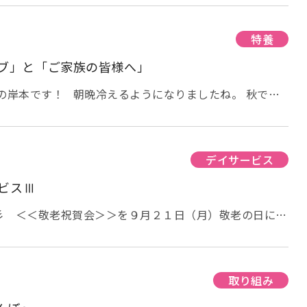
ぶのに対して 【十三夜】は 『豆名月』・『栗名月』
さんいいお写真がありますので、是非公開したいと思いま
手に入れば『栗ごはん
』なんか食べたいですね〜！！
ケアの昼食に、この間、『
栗ごはん』と『白身魚の丹波
です
カメラ目線で「にこ～☆」((´∀｀*))もいいです
特養
ていました！！
今年は、秋刀魚が高騰
しているそう
的な表情、今回で言えば、お花を選んだり、お花をもらっ
ラブ」と「ご家族の皆様へ」
すね〜〜(^^♪ 前置きが長くて、、すみま
と思い、頑張ってみました☆！ですが、私一人でこの瞬間
は、10月のデイサービスの様子を ご紹介させていただきま
界があり・・・、ここからのお写真は現場のスタッフの力
の岸本です！ 朝晩冷えるようになりましたね。 秋です
いただきます。これがまたいい写真がありました☆★めっ
…秋の食材「さつま芋
」を使って「スイートポテト」
バンケアの中庭に咲いたコスモスと一緒にパチリ
 みなさん嬉しそう
本当に喜んで頂けて良かったです
の皮をむき、軟らかくなるまで茹でます。 軟らかくなっ
と、折り紙で作成した『コスモスです』！！！ とても綺
な利用者様が、まさかのブルーのお花を選ぶシーンに、職
して砂糖と生クリームで味を調え、卵を少し加えました。
麗に出来上がりました〜〜 こちらも、折り紙で作った・・『きのこ
』（ ＾ω
! お Σ(ʘωʘﾉ)ﾉえ わぉう(ﾟﾛﾟ屮)屮 はずかしそうに喜
ル）を塗って、トースターで焼きました！ 皆さんには、
デイサービス
敵なお写真です。癒されます。 今回のイベントで嬉しかっ
作業をして頂きました！！ 自分で食べるのは、自分で丸
ビスⅢ
プライズで、手作りのお花の飾りを用意し、皆さんにお配
！！ 続きまして・・折り紙シリー
ひとつ。昨年島之内祭りで披露させていただいた、よさこ
。 味見させていただきましたが、とってもおいしくでき
彡 ＜＜敬老祝賀会＞＞を９月２１日（月）敬老の日に開
ズ・・『とんぼ・紅葉・栗』 です！ ♬ とんぼのメガネは水色メガネ
・・
員の一人が、今回、利用者様に喜んでいただきたい一心
そうだったのですが、お見せできず残念です…。 来月こ
 飛〜んだ〜か〜ら〜〜♬ 皆さま「難しいな
た周りの職員も徐々に加わり、踊ったことのない職員も、
ね！！ さて、すこーし話は変わります。 ご家族の皆様
ても上手に作っておられました！！ 折り紙シリー
プレゼントさせていただきました！！！ 当日、ご利
た。そんなシーンもフロアではございました。めちゃめち
も衣替えのご協力や新しい衣類をご持参いただき有難うご
_-)-☆ こちらは、『紅葉
をプレゼント
』ですが・・アーバンケア島
˂৹)°·๐ 私はその場にいなかったため、後でその話を聞きまし
くなっており、レッグウォーマー、ひざ掛け、毛布、冬
違います (笑) 見て頂ければ、わかりますが、『色とり
取り組み
！ 写真とりたかった・・・。 最後に、気温が冷えてまいりました
なりました
また、ご持参いただけると大変助かりま
赤や黄色だけではありません！ 青やアーバンカラーのピ
策にも施設では気を付けております。今年は例年に比べ、