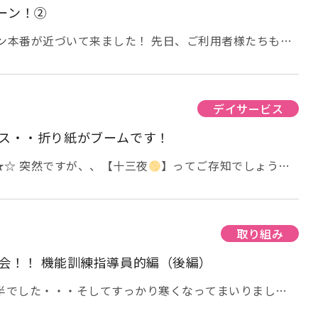
お花になります (*^_^*) 職員もお手伝いを
ーン！②
った作品を、みなさんで観賞し
ン本番が近づいて来ました！ 先日、ご利用者様たちもハ
写真撮影をしました！ （ハロウィーンの飾りの紹介は
^)! 次回もお待ちしております！
 をご覧ください
） 仮装も忘れていませんよ
おばけ
こうもりの仮面
ＢＯＯ！！！ 「Trick or Treat！
たずらするぞ！）」 可愛らしくポーズを決めて下さって
デイサービス
ス・・折り紙がブームです！
ンとは関係ない写真もありますが、日常のお写真です
★☆ 突然ですが、、【十三夜
】ってご存知でしょう
の方も多いと思います。今年は、10月１日（木）で綺麗
！！ 日本では昔から、同じ場所で十五夜と【十三夜】の
般的で、どちらか一方だけ鑑賞するのは「片見月」といっ
うです。
新事実！！ 私・・知りませんでしたΣ(ﾟ
取り組み
はあまり一般的ではないようで、十三夜の頃に月見団子を
賀会！！ 機能訓練指導員的編（後編）
あるようです。月より団子の私としては、、非常に残念で
十三夜】は、10月29日（木）
両方の月を愛でるのは、日
後半でした・・・そしてすっかり寒くなってまいりまし
ので、ぜひ楽しんでみてください！！ ちなみに、、十五
訓練指導員の久保田です。 すみません。ブログの続きが