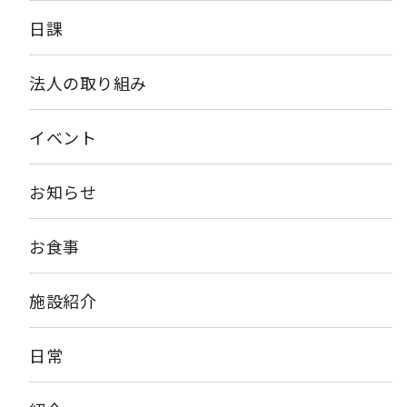
「わんこそば」を食べる習慣も！！ 【福井県】 冷たいそばに
日課
「大根おろし」を添えた「越前おろしそば」 【香川県】 うどん
県と言われている香川県でも年越しそばは食べますが、香川県で
は「年明けうどん」という習慣があるそうです。 などな
法人の取り組み
ど・・・。 食べる時間帯や日付も異なるようですが、皆さんはど
のような年越しそばを召し上がるのでしょうか？？ アーバンケ
ア島之内では、毎年12/31に年越しそばを提供しています。 今年
イベント
も12/31の夕食に年越しそばを提供する予定です。 昨年の年越し
そばの写真です
縁起の良い食べ物ですので、皆様もぜひ年
越しそばをお召し上がりくださいませ。
お知らせ
お食事
施設紹介
日常