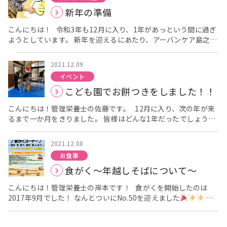
いたといいます。古来、鏡は霊力を備えたものとしてあつかわれ
作品も飾っていました
「ここもみた？私が作ってん！」との
新年の準備
ていて、もちは神聖な力がこもる食べ物と考えられていました。
ことだったのでそれも載せておきます！ ぜひじっくり見てあげて
そのもちを神の宿る鏡に見たてて形作ったといわれています。お
下さいませ
よいクリスマスを
こんにちは！ 令和3年も12月に入り、1年があっという間に過ぎ
正月にかざる鏡もちは、おとずれた年神が宿るとされ、「お供え
ようとしています。 新年を迎えるにあたり、アーバンケア島之内
もち」や「お雑煮」の習慣とともに、現在でも、お正月の代表的
でも準備を始めています
来年の干支は「寅」
飾るための貼
行事になっています。 とってもおいしい「おもち」ですが・・・
り絵を皆で作成中です
まずは、紙をちぎります。 思っている
喉詰めにご注意！！！！ おもちは温度が下がると硬さが増し、食
2021.12.09
より細かくちぎっていてすごいです。 ちぎるだけでも根気のいる
べる前は柔らかくても喉を通る頃には冷めて硬くなっていたり、
イベント
作業…。 紙がちぎれたら、寅の印刷された紙に貼りつけていき
またくっつきやすさも増すので、喉の粘膜にはりつきやすくなっ
こども園でお餅つきをしました！！
ます！！ ペタペタ ペタペタ ペタペタ どんな寅さんになるで
てしまう為つまりやすく、毎年亡くなる方がいらっしゃいます。
しょうか？？？ 楽しみですね！！
お餅を喉に詰まらせて亡くなられた高齢者は2018年が363人、
こんにちは！管理栄養士の佐藤です。 12月に入り、次の年が来
2019年が298人でした。事故の43％は1月に発生しており、特に
るまで一か月をきりました。 皆様はどんな1年だったでしょう
正月三が日に死亡事故が多くなっています。 おもちを食べる時
か？ 本日はお正月に向けこども園でお餅つきを開催しました！
は・・・ 〇餅は小さく切っておく 〇餅を食べる前に、先にお茶
島之内からもお手伝いで参加させていただきました
みんなで
2021.12.08
や汁物を飲んで喉を潤しておく 〇餅はよく噛んで、唾液とよく混
美味しいお餅を作るぞ！！と 子どもたちの大きな掛け声が響き渡
ぜ合わせてから飲み込む 今回は喉詰めの注意喚起のため、少し早
お食事
ります
掛け声をしながらリズムよくついていけば楽しさも倍
いですがブログに掲載させていただきました！！ 注意点をよく守
食がく～年越しそばについて～
増です！！ 『よいしょ～！よいしょ～～！！』 栄養課 藤村課
って、楽しくおもちを楽しんでください。 こちらは先日のおも
長も参戦です！ 子どもたちも小さな杵で一生懸命ぺったんぺっ
ちつきの様子です。 ある程度おもちになるまで、職員が搗いてい
こんにちは！管理栄養士の岸本です！ 食がくを開始したのは
たん！！ みんなでついたお餅はおやつとして提供されるそうで
ます。 [video width="1920" height="1080"
2017年9月でした！ なんとついにNo.50を迎えました
こ
す！ 味見させてもらいましたが やっぱりつきたてはもち米の味
mp4="https://yoshijukai.or.jp/urban-shimanouchi/wp-
れを機に、食がくを知らない方に再度食がくについての説明です
がしっかりしてとても美味しかったです
目の前でお餅をつく
content/uploads/sites/2/2021/12/040_Trim_Trim.mp4"]
『食がく』とは・・・ 『食について「学」ぼう、食について
のは子どもたちにとって貴重な体験となったのではないでしょう
[/video] 隣のしまのうち保育園の園児さんからも「ヨイショ！ヨ