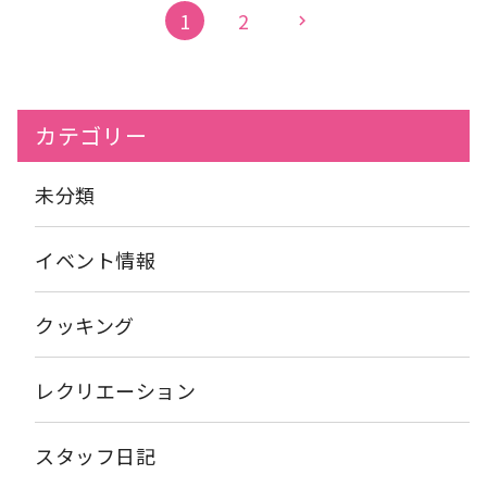
「楽」しもう』という意味を込めて 由寿会の管理栄養士で作っ
か
合わせてこちらのブログもご覧ください♪ (ここをクリ
1
2
イショ！」と応援の掛け声をいただきました！ 世代を越えてみん
chevron_right
た、食についての情報コーナーです！ 初めは、館内に貼り出して
ック
) ・アーバンチャイルドこども園 ・社会福祉法人由寿会
なでおもちつきを楽しむことができました
いるだけでしたが、面会が中止されている今、皆さんに見て頂け
安全・安心に、感染症予防をしっかりして アーバンケア島之内で
る機会がないため、ブログでも紹介することにしています。 今後
も特養でお餅つきを開催する予定です！ またその様子も見て頂け
も皆さんに「お食事のこと、健康のこと、季節の行事食や食にま
たらと思います
つわる情報」をお届けしていきたいと思います！！ 今月の食が
カテゴリー
くは1年を締めくくる「年越しそば」についてです
年越しそ
ばの歴史は古く、年越しそばの習慣は江戸時代後期の大阪には存
在していたようです
そばを食べるようになった由来には諸説
未分類
あります・・・ ①そばは細く長いことから延命・長寿を願い食べ
るという説。 ②家族の縁が長く続くようにとの意味で食べられる
ようになったとの説。 ③そばが切れやすいことから、旧年の厄災
イベント情報
を切るという説。 ④蕎麦が五臓の毒を取ると信じられており、無
病息災のために食べられていた説。 ⑤金銀細工師が散らかった金
粉を集めるのにそばがきを使ったことから、金を集める縁起物の
クッキング
ために食べられるようになった説。 ⑥そばが打たれ強い植物であ
る事から、健康の縁起を担ぐ説。 などたくさんの諸説がありま
す。 また薬味のネギも、心を和らげるという意味の「労ぐ（ね
レクリエーション
ぐ）」や、神職の「祢宜(ねぎ)」に掛けたげん担ぎであるともい
われています。 また、地域によって様々なお蕎麦の食べ方があ
るようです！ 少し紹介させていただきます
【北海道・京都
スタッフ日記
府】 そばの上ににしんの甘露煮をのせた「にしんそば」 【新潟
県】 布海苔が練り込まれた「へぎそば」 【岩手県】 年の数だけ