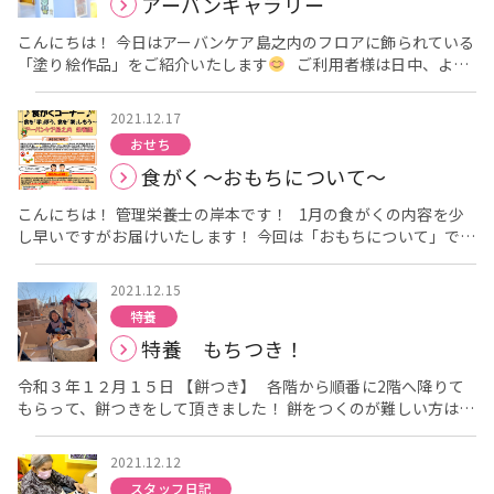
アーバンギャラリー
果が.マジョラムにはリラックス効果が. グレープフルーツには鎮
痛作用があるらしいです
アロマ後は女性の方のみになります
こんにちは！ 今日はアーバンケア島之内のフロアに飾られている
がお化粧の方を させていただきました。 お誕生日おめでとうご
「塗り絵作品」をご紹介いたします
ご利用者様は日中、よく
ざいます
これからも元気にお過ごしくださいね♡ 最後に！
塗り絵をして過ごされています。 塗り絵は「こどもの遊び」と思
寒い日が続いています。 体調には気を付けて下さいね(*^-^*)
われている方もいらっしゃるでしょうが、侮ってはいけません。
2021.12.17
大人向けの塗り絵は、とても細かく、配色も難しい塗り絵がたく
おせち
さんあります。 根気もいりますし、とにかく、難しいのです。
食がく～おもちについて～
しかも、塗り絵には様々な効果があります。 配色を考えたり、は
み出さないように塗ったりと集中力や注意力を使います。 情景や
こんにちは！ 管理栄養士の岸本です！ 1月の食がくの内容を少
記憶を思い起こさせたり脳を刺激する効果も期待できます。 そう
し早いですがお届けいたします！ 今回は「おもちについて」です
です。きれいに塗った作品を飾れるだけでなく、リハビリの効果
先日、アーバンケア島之内でもおもちつきをしました！ その
もあるのです。 そうして塗った作品をご覧ください。 5階の柱
様子はこちらのブログをご覧ください⇒特養 もちつき！ 日本
にはたくさんの作品が飾られています
各階、廊下に季節の塗
2021.12.15
には、古くからもちを食べる習慣があります。もちには神様が宿
り絵が飾られています。 細かいので大変でとにかく根気がいりま
特養
っていると考えられ、お正月や節句、誕生祝いなど、季節の行事
す！ でも、とても季節感があって、クリスマスが楽しみになりま
特養 もちつき！
や祝い事の「ハレの日」の特別の食べ物でした。今でも、季節の
す
各居室のネームプレートにも作品を貼っています
クリス
行事などにもちを食べる習慣が残っています。 日本での「もち」
マスリースやかわいいサンタクロースがお部屋のお出迎えですね
令和３年１２月１５日 【餅つき】 各階から順番に2階へ降りて
の歴史は古く、稲作の伝来とともに伝わったと考えられていま
塗り絵の写真を撮りに行くと、早速塗り絵をされていまし
もらって、餅つきをして頂きました！ 餅をつくのが難しい方は餅
す。平安時代になると、白い「つきもち」のほかに、だいずやあ
た。真剣な表情です。 「写真を撮ってもいいですか？」と声を
つきの様子を見学したり、ついた餅を小さく丸めて頂きました！
ずきなどの材料を加えたもちや、米の粉を用いた「ちまき」のよ
かけると照れくさそうにされていました
塗り絵の様子は過去
もちつき準備中の様子 準備が整ったのでさぁ！餅をついてい
うな「粉もち」などが作られています。 鏡もちの名は、鎌倉～室
のブログにも載せていますので、あわせてご覧ください。 ・特養
2021.12.12
きましょう！！ 次は餅を小さく丸めていきましょう！！
町時代から使われ始めましたが、平安時代にはもち鏡とよばれて
5階の日常風景 ・クリスマスの準備中です！ 5階の柱には職員の
スタッフ日記