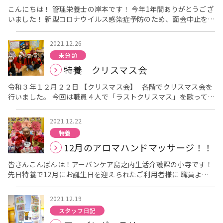
やわ～』と喜ばれる方もおり 『おいしい！！』とペロッと平らげ
こんにちは！ 管理栄養士の岸本です！ 今年1年間ありがとうござ
ておられました
今年もあとわずかとなりました。 皆様には
いました！ 新型コロナウイルス感染症予防のため、面会中止を継
たくさんお世話になり、ありがとうございました。 来年もより一
続させて頂いており、皆様にはご不便をおかけしております。
層、アーバンに来てよかったと思っていただけるようなより良い
今日は今年1年間の様子をダイジェストで紹介させていただきま
サービスを提供できるよう誠心誠意努力してまいります。 身体
2021.12.26
す！ 1月はお正月を楽しみました
2月は節分とバレンタインを
に気をつけて、良いお年をお迎えください
未分類
たのしみました！ 3月はひな祭り
花見
料理クラブではたこ焼
特養 クリスマス会
きを作りました！ 4月は2階から花見をたのしみました
5月は
鯉のぼりと兜で、こどもの日を満喫しました！ 6月はてるてる坊
令和３年１２月２２日 【クリスマス会】 各階でクリスマス会を
主を作り、雨に負けずに梅雨も楽しもうと工夫しました
7月短
行いました。 今回は職員４人で「ラストクリスマス」を歌ってダ
冊に願いをこめました
8月 風鈴を作ったり、輪投げや的あて
ンスも踊りました！ 皆さん手拍子されたりリズムをとって楽しま
といった祭り屋台風のゲームを楽しみました！ 9月 敬老のお祝
れてました！ また職員より皆さんに小さい雪だるま
をプレゼ
いしました
ベランダの散歩も楽しみました
10月 ブドウ
2021.12.22
ントして たいへん喜ばれてました！ プレゼント（ゆきだるま）
狩り 11月 温かいかぼちゃプリンを作って食べたり、おでんを
特養
車椅子や手押し車に付けたり、部屋に飾られています ５階 ク
片手に紅葉狩り
そして12月 クリスマスにおもちつき
あ
12月のアロマハンドマッサージ！！
リスマス会 ４階 クリスマス会 ３階 クリスマス会 デイ
っという間の1年間でした！ 面会がなくても、施設の中でも様々
サービス クリスマス会 デイサービスも行きました！
な行事を行い、楽しんで頂けるよう工夫した1年でした
（上記
皆さんこんばんは！アーバンケア島之内生活介護課の小寺です！
の写真は1年間のブログに載せたものと同じものです。詳しい内
先日特養で12月にお誕生日を迎えられたご利用者様に 職員より
容はブログ一覧からご覧ください） また、来年も楽しい1年にで
アロマハンドマッサージのプレゼントを させていただきました
きるよう頑張っていきます
来年もよろしくお願い致します
その様子をご紹介させていただきます。 今回のアロマではロ
よいお年をお迎えくださいませ。
2021.12.19
ーズマリー・マジョラム・グレープフルーツと豪華に三種類 も香
スタッフ日記
りが入ったアロマでした！！ ローズマリーには集中力を高める効