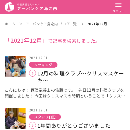
menu
メニュー
ホーム
＞
アーバンケア島之内 ブログ一覧
＞
2021年12月
「2021年12月」
で記事を検索しました。
2021.12.31
クッキング
12月の料理クラブ～クリスマスケー
キ～
こんにちは！ 管理栄養士の佐藤です。 先日12月の料理クラブを
開催しました！ 今回はクリスマスの時期ということで「クリスマ
スケーキ」を作りました
では、作っている様子をご紹介しま
す！ 好きな果物や生クリームを自分好みに盛りつけていきます
2021.12.31
おしゃれだな、、
という盛り付けをされている方もおられ
スタッフ日記
ました！ 利用者様から教わることは本当にたくさんあります
1年間ありがとうございました
ね。 仲がいいお二人を見て職員もほっこり
『こんなん初めて