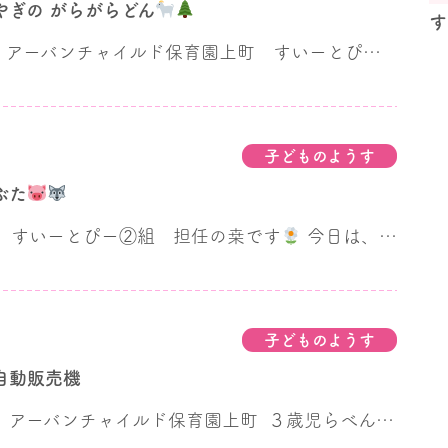
やぎの がらがらどん
す
こんにちは！ アーバンチャイルド保育園上町 すいーとぴー①組 担任の黒川です
子どものようす
ぶた
 すいーとぴー②組 担任の桒です
今日は、すいーとぴー②組の生活発表会でした！ 今週に入ってからは、劇あそびをするたびに、「今日はママとパパ来る日？」と心待ちにしていた子どもたち
子どものようす
自動販売機
ーバンチャイルド保育園上町 ３歳児らべんだー組担任の岡です！ 少しずつ暖かい日が多くなってきて、春がすぐそこまで近づいてきていますね