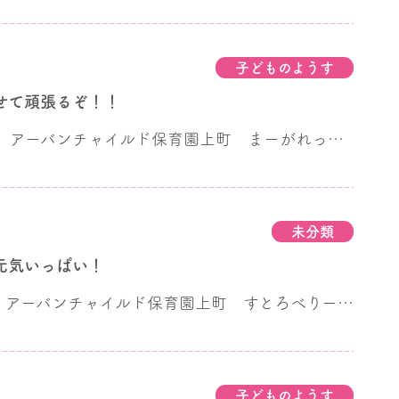
子どものようす
せて頑張るぞ！！
こんにちは。 アーバンチャイルド保育園上町 まーがれっと・こすもす組 担任の緒方です。 暖かい日と寒い日を繰り返しながら、春が少しずつ近づいてきていますね。 屋上のイチゴの苗も花が咲き始めています。 ４月から鍵盤ハーモニカを吹いたり、カスタネットでリズム打ちの練習をしてきました。 始めは、ドの位置を知ることから始まり、ドレミを使った簡単な曲を吹き、少しづつみんなで音を揃えていくことにチャレンジしてきました。 リズム打ちでは、なかなか音が揃わず、何度も何度も繰り返しカスタネットをたたいてきました。 最近は発表会の練習を毎日頑張っています。 …そして、今月みんなで一つの曲を仕上げることができてきました。 まだ、自信がないところもありますが、たくさん練習してきたことを楽しんで、力を出してくれたらと思います。 (
未分類
元気いっぱい！
こんにちは！︎ アーバンチャイルド保育園上町 すとろべりー組
担
子どものようす