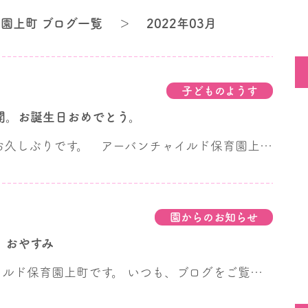
園上町 ブログ一覧
＞
2022年03月
子どものようす
開。お誕生日おめでとう。
こんにちは。お久しぶりです。 アーバンチャイルド保育園上町 事務長の植田です。 ホームページをリニューアルするため、しばらくの期間、ブログの更新をストップしていました。 ホーム画面のコンテンツに、まだ未完成の部分があるのですが、今年度にあったイベントは４月になる前に発信しておきたいので、少しフライングしてブログの更新をします。 ブログをストップしていた期間に、3月のお誕生日会や、本園で初めての卒園児を送る卒園式が行われました。今回と次回のブログで、その様子をお伝えします。 今回は、3月お誕生会の様子です。 大阪府の、まん延防止等重点措置が解除されたとはいえ、感染症対策への配慮はまだまだ必要なので、お誕生日会も２部に分けて開催しました。 3月が誕生日のお友だちは、1歳2人、2歳7人、3歳４人、４歳1人です。 まず、1歳児さんと2歳児さんが合同でお祝いしました。 3階おひさまホールに集まり、お誕生日のお友だちをみんなに紹介。 インタビューとお誕生日カードを渡して、みんなで歌のプレゼント その後、先生からペープサートのおはなし「まほうのでんしレンジ」がプレゼントされました。 次に3歳児さんと４・5歳児さんが合同でお祝いしました。 何回かのお誕生日を重ねて大きくなったお兄ちゃんお姉ちゃんは、インタビューの受け答えも1,2歳児さんに比べて、上手にお話しできました。 みんなで歌のプレゼント。会場のお友だちもリズムに乗って上手に歌います。 そして、先生からペープサートのお話です。 お話の展開に、みんな興味津々。お話の中には、いろんな食べ物が登場します。 お話の世界に入り込んで、楽しく過ごしました。 子どもたちは一つずつ年を重ねるにつれて、自分が関わる世界を少しづつ拡げ、深めて、楽しみを増やしていきます。 保育園では０歳から５歳まで、その子なりの歩み方で成長していきます。ご家庭でも、少しずつ大きくなっていくお子さまの姿を見逃さないように、ゆっくり、じっくり愛情を注いであげてください。きっと、びっくりするような才能や感性がかくれていますよ。 楽しめ、子どもたち。 次回は卒園式のようすです。
園からのお知らせ
 おやすみ
アーバンチャイルド保育園上町です。 いつも、ブログをご覧いただき、ありがとうございます。 ホームページをリニューアルして、新ホームページへの移行作業を行います。 それに伴い、３月２１日（月）～２８日（月）の期間 ブログの更新がありませんので、ご了承ください。 その間に行われる予定の、３月お誕生会や卒園式の様子は 新しくなったホームページ上でご紹介させていただきます。 これからも、アーバンチャイルド保育園上町をよろしくお願いします。