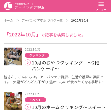
menu
メニュー
ホーム
＞
アーバンケア御厨 ブログ一覧
＞
2022年10月
「2022年10月」
で記事を検索しました。
2022.10.31
クッキング
10月のおやつクッキング ～2階
パンケーキ～
皆さん、こんにちは。 アーバンケア御厨、生活介護課の藤原で
す。 気温がどんどん下がり 温かいものが食べたくなる季節にな
りました。 今回は２階のホームクッキングの様子をお伝えしま
す。 今月は、生地作りからお菓子作りを楽しんで頂くために、
2022.10.27
「パンケーキ」を作りました。 最初に、薄力粉・砂糖・ベーキ
イベント
ングパウダーを入れよく混ぜ 卵・ヨーグルト・牛乳を入れていき
10月のホームクッキング～スイート
ます。 混ぜるだけでも、かなり力がいる作業です。 次に、ホッ