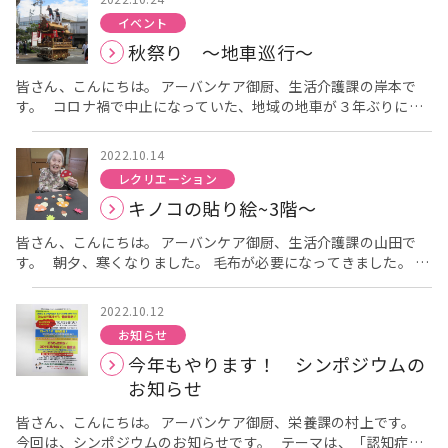
の種目は的あてを行いました。 皆さん、始まる前から 「これ、
れからも毎日楽しく体を動かしていきます！！
イベント
どうやってやるの？」「できるかな？」 と仰られています 皆さ
秋祭り ～地車巡行～
ん、毎日体操などされ力がありあまっておられるのか いきおいよ
くボールを投げられていました。 「簡単そうに見えて難しい」
皆さん、こんにちは。 アーバンケア御厨、生活介護課の岸本で
「意外に入らへんもんやな」 と仰られていました。 最後にボ
す。 コロナ禍で中止になっていた、地域の地車が３年ぶりに来
ールが入った数が多かった方に メダルをかけてもらい写真撮影し
て下さいました。 地車の見学はもちろん、外に出るのが久しぶり
ました。 普段参加されない方も積極的に 参加されている様子を
という方もたくさんいらっしゃいます。 「ちょっと良い服着て行
見て 開催して良かったなと感じました。 「良い運動になった、
2022.10.14
こうかな」「髪型はこれでいいかな？」と、 出掛ける前から皆さ
ありがとう」 「楽しかったから、またしたいな～」 と笑顔が見
レクリエーション
まワクワク、ソワソワされていました。 お天気にも恵まれ、絶
られていました。
キノコの貼り絵~3階～
好のお祭り日和です。 遠くから太鼓と鐘の音が段々と近づいてき
ます！ 管理者も法被でお出迎えです。 地車が到着すると自然に
皆さん、こんにちは。 アーバンケア御厨、生活介護課の山田で
手拍子が起こり、大きな拍手が！ ベランダから見学される方
す。 朝夕、寒くなりました。 毛布が必要になってきました。 皆
も。 地車に向かって手を振られたり、大きな拍手を送られたり
さん風邪などひかないように お過ごし下さい。 今月は、キノコ
と、皆さま大変喜んでおられました。 「良いものを見せてもらえ
の貼り絵を 利用者さまと一緒に 作っている様子を お伝えしま
たわ」と、涙ぐまれる方もいらっしゃいました。 普段、口数の少
2022.10.12
す。 出来上がり作品です。 手順作成は、こちらになります。
ない方がたくさんお話しして下さるといった事もありました。 少
お知らせ
「おいしそうな、きのこやね～」 「上手く貼れるかな？」 とお
しずつこのような行事が行われていければなと思います。
今年もやります！ シンポジウムの
話しをされながら、皆さんで、 一生懸命作って下さっています。
「あと少しで出来上がるかしら？」 もう少しですね。 「あと
お知らせ
は、この１枚やな？」 貼って頂き 完成！
皆さん、こんにちは。 アーバンケア御厨、栄養課の村上です。
今回は、シンポジウムのお知らせです。 テーマは、「認知症で