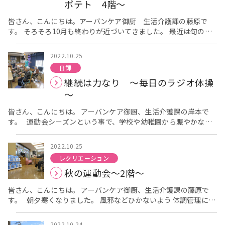
トプレートに生地をのせ焼いていきます。 きつね色になったら、
ポテト 4階～
ひっくり返し 反対側も焼いていきます。 出来上がったら、 チョ
コレートソースをかけ完成です。 完成後、ご自身で作ったパンケ
皆さん、こんにちは。アーバンケア御厨 生活介護課の藤原で
ーキを 召し上がって頂きました。 「美味しくできた。」 「自分
す。 そろそろ10月も終わりが近づいてきました。 最近は旬のサ
で作れるから楽しい！」 「寒かったからちょうど良かった～」
ツマイモを使った料理やスイーツが流行っていますね。 よくスー
ととても好評でした。 また、来月も皆さんに楽しんで頂ける
パーなどで見かけます。 そんなわけで、ご利用者様にも季節の
2022.10.25
ホームクッキングにしたいと思います。
食べ物を味わっていただこうと ホームクッキングでスイートポテ
日課
トを作りました！ つぶしたサツマイモにバター、牛乳、砂糖を
継続は力なり ～毎日のラジオ体操
加え、力いっぱい混ぜていきます サツマイモがたくさん入って
いたので少し混ぜにくいかなと思いましたが、皆さん手慣れた手
～
つきですごくお上手に混ぜてくださりました！ 混ざったら次
は、丸く形を作っていきます。 皆さんエプロン姿がよく似合い
皆さん、こんにちは。 アーバンケア御厨、生活介護課の岸本で
ます☻ 丸く形を作ったら卵黄をぬって焼いていきます！ ト
す。 運動会シーズンという事で、学校や幼稚園から賑やかな声
ースターで焼いているときからいい匂いがして皆さんウキウキさ
が聞こえていますね。 アーバンケア御厨では毎日、ラジオ体
れていました！ いざ実食です。 『うわっ、これおいしいな！』
操・リハビリ体操を各フロアで行っています。 腕を曲げたり伸ば
2022.10.25
『すぐ食べてしもた』 『おいしかったです、ありがとう』 と皆
したり、体を左右にひねったり。 ゆっくりのペースですが終わる
レクリエーション
さんとてもいい笑顔で召し上がられていました！ たくさんでき
と体がポカポカしてきます。 最後は大きく深呼吸！！胸いっぱい
秋の運動会～2階～
たので『おかわりありますよ』と伝えると、 『私ほしい』『私も
に空気を送ります。 ご入居者様には、ご自身の出来る範囲で無理
ちょうだい』とおかわりもしてくださり、職員はとても嬉しかっ
なく体を動かして頂いています。 ラジオ体操の後は、リハビリ
皆さん、こんにちは。 アーバンケア御厨、生活介護課の藤原で
たです
体操。 手、首、肩、足をリズムに合わせてゆっくりと動かす体操
簡単で甘くてとってもおいしいスイートポテト 皆様も
す。 朝夕寒くなりました。 風邪などひかないよう 体調管理に気
作ってみてください。 ここまで読んでいただきありがとうござ
です。 「おはよう。今日も元気そうやね」 「足がよく上がるよ
をつけてお過ごしください。 今回は１０月末に予定していた
いました。 次回のホームクッキングもお楽しみに！！
うになったね」 毎日顔を合わす事で、ご入居者様同士のコミュニ
２階の 秋の運動会を開催しましたので お伝えします。 運動会
ケーションも生まれます。 “継続は力なり”＝“力は健康なり” こ
2022.10.24