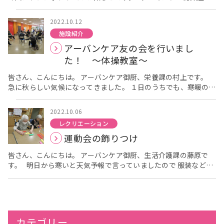
も大丈夫！ 自分力とお助け力が、広くつながるまちづくり
みんなで延ばそう 健康寿命！」です。 内容：①ストップ！
2022.10.12
ザ 特殊詐欺！ 大阪府警察本部生活安全指導班・大阪府
施設紹介
河内警察署の方にお越しいただき、話題の特殊詐欺についてお話
アーバンケア友の会を行いまし
頂きます！ ②コロナに打ち勝つ健康体操！ アー
バンケア島之内の柔道整復師 久保田豊が、コロナに負けない身
た！ ～体操教室～
体になるための、体操をお伝えします！ ③そうだったの
か！コロナに負けない〇✕健康法 英田地区認知症ケアネ
皆さん、こんにちは。 アーバンケア御厨、栄養課の村上です。
ットワーク推進委員と、劇団島之内が、会場の皆様に参加して頂
急に秋らしい気候になってきました。 １日のうちでも、寒暖の差
ける〇✕式で、コロナに負けない健康法をお伝えします！ 日
が激しい日が続きますので、体調を崩されないよう気をつけてお
時 ： 10月２５日（火） 午後２時～4時 （受付開始 １時
過ごしください。 さて、今回は、先週の土曜日に行った、体操
2022.10.06
３０分） 場所 ： 希来里⒍階 イコーラムホール ★入場無料
教室についてです。 毎月の恒例行事となった体操教室は、今月
レクリエーション
です！どなたでも、ご参加頂けます。 ★申し込みは、電話か由寿
も、２４名の方が参加され、１時間しっかり身体を動かしておら
運動会の飾りつけ
会職員までお願いします。 電話：072-960-6070（アーバンケ
れました。 いつものように、軽く指先を動かして、準備体操を
します。 指先の体操は、頭の体操にもなるそうです。 グー、パ
ア島之内）
皆さん、こんにちは。 アーバンケア御厨、生活介護課の藤原で
ーとリズミカルに楽しまれていました。 指と頭の体操の次
す。 明日から寒いと天気予報で言っていましたので 服装などで
は、胸を開く様に、大きく腕を動かして全身の筋肉をほぐしま
調節し体調管理に気をつけてお過ごし下さい。 １０月末に運動会
す。 元気な先生の声に合わせて、大きく伸びしたり、股関節を動
を開催する予定なので飾りつけを 利用者様と一緒に作成している
かして、全身の循環が良くなるように無理ない範囲で、動かされ
様子をお伝えします。 たくさん折り紙を切り輪にしていた
ていました。 今回は、柔らかいボールも使って、体操しまし
だきました。 「こんな飾りつけ作ったの幼稚園以来やわ」 「こ
た。 グッと握れるくらいのやわらかいボールですが、しっかり力
れでいいかな」「上手にできたわ」と仰られていました。 今度の
を入れていないと落としそうになりますが、お腹にも力を入れ
カテゴリー