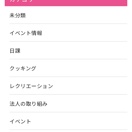
運動会を開催したらまたブログで報告させていただきます。 お楽
て、どなたもボールを落とされていませんでした！ 最後は、ボ
しみにお待ちください。
ールを使いながら、歌に合わせて踊って終わりました。 今回の曲
は、坂本九の「レットキス」でした。 水分補給の休憩をはさ
未分類
みながら、１時間、しっかり体操されたので、終わる頃には、
「暑いな～」 「今日も、楽しかったわ～」 と、言われていまし
た。
イベント情報
日課
クッキング
レクリエーション
法人の取り組み
イベント