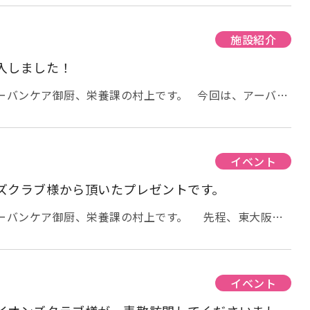
収束とはいかずお花見は無理そうです。 ですが、ご入居
花見気分を味わって頂こうと、 職員でアイデアを出し合
 第一弾はおやつクッキングです。 春っぽい雰囲気をとい
施設紹介
 ちょっと温かい物も欲しいなという事でお汁粉を用意し
入しました！
めのリスクを避けるため、小さく丸めたお団子を用意しま
アーバンケア御厨、栄養課の村上です。 今回は、アーバン
風味の、フワッと、そしてちょっともっちりとしたお団子
た「殺菌ロッカー」の紹介です。 今、注目の商品という
付けられている、殺菌灯に
やね～」 「甘くて美味しい
）でスリッパ全体の殺菌が可能となり、施設の全てのスリッ
でいただきました。 おかわりをされた方もいらっしゃい
ています。 まだ、面会を控えて頂いて
イベント
事が難しい方には、お汁粉をペースト状にして提供しまし
しても可能な限りの対策をして、一刻も早いコロナの収
ズクラブ様から頂いたプレゼントです。
。
アーバンケア御厨、栄養課の村上です。 先程、東大阪楠
頂いた、プレゼントを早速、ご利用者様にお渡しさせて頂
つ１つ丁寧に包装されたタオルです。 新型コロナ
を控えて頂き、職員が代わりに渡させて頂きました。
？」 と、去年のことも覚えておられる方もいらっしゃい
イベント