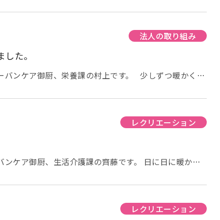
桜の開花が早く、多くの所で満開になっているようです。
「来年こそは！」と願っていましたが、 コロナの感染が
いませんでした。 少しでも春の雰囲気を感じて頂こう
その桜飾りの下で、おやつクッキン
法人の取り組み
は４階のご入居者様の様子をご覧いただこうと思います。
ました。
で召し上がられていました。 何人もの方が「美味し
ていて、楽しい春の1日になりました。
アーバンケア御厨、栄養課の村上です。 少しずつ暖かくな
たね。 今回は、アーバンケア御厨で年に2回実施してい
お伝えします。 まず、消火訓練をしました。 消火器を
点の説明を受けながら、実際に水消火器を使っての訓練で
しながら行いました。 続いて、通報訓練で
レクリエーション
した時の対応についての説明を受けました。 誤報時の止
ともに再確認しました。 最後に、実際にフロ
と対応の仕方、もしもの時のご利用者様の避難して頂く場
バンケア御厨、生活介護課の齊藤です。 日に日に暖かく
いう
花して春らしくなりました。 今月は桜をテーマに製作を
の訓練が大切ですね。
、桜か。春やなー。 皆さん楽しそうに作成してくれまし
皆さん真剣です。 太陽ユニット、元気ユニッ
ました。 コロナの影響はまだまだ続きますが、皆さん体
レクリエーション