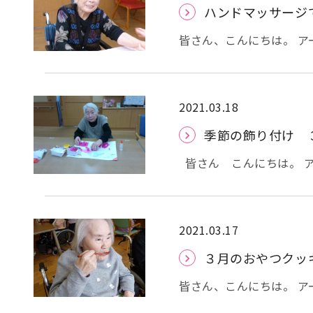
調に気を付けましょう。
ハンドマッサージ
皆さん、こんにちは。 
が、中止となって、早1年
くく、ストレスが発散し
月の方に対しても、ハン
は、こちらからご覧いた
2021.03.18
激が少なくて肌に優しい
季節の飾り付け 
して、ここ数年人気が高
で、キンセンカといい、
皆さん こんにちは。 
です。 欧米では古くか
より早い時期に桜の満開
しても古くから用いられているとの事です。
たいです。 その為 お
りに包まれ、リラックス
は、 ３月の壁飾り、「
「昔、商売で魚屋してい
します。 職員が下書し
2021.03.17
近あったことまで、沢山お話して頂けます。 
頂きました。 貼り絵は
３月のおやつクッ
ると、スッキリしたお顔
出来上がりました。
せてくださいます。 また、来月も、喜んで頂けるような香りのオイルで、マッサ
た。。 出来上がりました＊ お花見の記念写真です。 入居様が 来月の
皆さん、こんにちは。 
ージをさせて頂きたいと
貼り絵は何？と 質問さ
１５度前後の暖かい日が