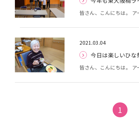
今年も東大阪楠ラ
変喜ばれていました。 東大阪楠ライオンズクラブ様、今年も素敵なプレゼント、
た。
ありがとうございました
皆さん、こんにちは。 
ライオンズクラブ様が、
さいました。 （去年・一昨年
の対策として、直接ご利
のこもったプレゼントを
2021.03.04
ルとの事です。 本当に、
今日は楽しいひな
思います。
皆さん、こんにちは。 
な祭りです。 ひな祭りの
なので、華やかで縁起の
ちらし寿司です。 献立表には“
気メニューの一つですが、
の子のお祝いの日ですが
1
おやつは、ひし餅をイメージした三
を飾り、皆様に見て頂きました。 いつまでも飾って見ていたい
ひな様は早く直した方が
えますように！