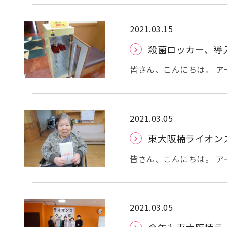
と作りたいと思います。
残念ながら、まだコロナ
者様に春の雰囲気や、お
い、準備をしています。
2021.03.15
う事で、三色だんごを。
殺菌ロッカー、導
ました。 三色団子というと、串に挿してある物を想像されると思いますが、 アー
バンケア御厨では、喉詰
皆さん、こんにちは。 
した。 抹茶味とさくら
ケア御厨に新しく導入し
です。 春らしいランチョンマットに、お汁粉と煎茶を添えました。 今回は、５
事で、やっと納入されたとの事です。 ボックス中に
階のご入居者様の様子をご覧下さい。 「可愛いお団子
より短時間（15分程度
わ」と、皆様に大変喜ん
パを、これで殺菌し、感染症対策を行っ
2021.03.05
ました。 形のあるお食
いますが、法人・施設と
東大阪楠ライオン
た。 暖かい日でもありましたし、少しは春らしい雰囲気を味わって頂けたかなと
束・終息を願っています
思います。
皆さん、こんにちは。 
ライオンズクラブ様より
きました。 プレゼントは、１
の影響で、直接のお渡し
「まぁ、今年も頂いたの
2021.03.05
ました。 「タオルは、いっぱい使うからね～。ありがたいね！」 と皆さま、大