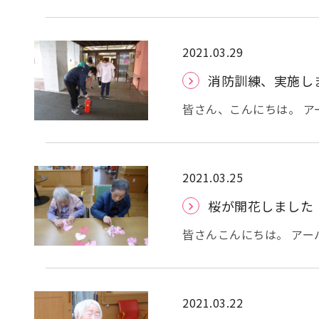
終わりますね。 今年は
去年、お花見に行けず、
収まらず、残念ながら叶
と、フロアでは桜の飾り付けをしています。 
2021.03.29
グを頂きました。 今回
消防訓練、実施し
皆さん、とても良いお顔
い！！」とお代わりされ
皆さん、こんにちは。 
り、春らしくなってきまし
ます、消防訓練の様子を
使用する上で、注意する
す。 もしもの時を考えて、声掛け
2021.03.25
す。 火災報知機が鳴り出
桜が開花しました
め方についても、ボタンの場所と
アへ行き、消火器の場所
皆さんこんにちは。 アー
所と方法を確認しました。 もしもの時が、来ないことが1番ですが、いざと
なってきました。桜も開
時に慌てないよう、日々
して頂きました。 おおっ
た。 「ここはこれでいいのかな？」 
トに飾り付けさせて頂き
2021.03.22