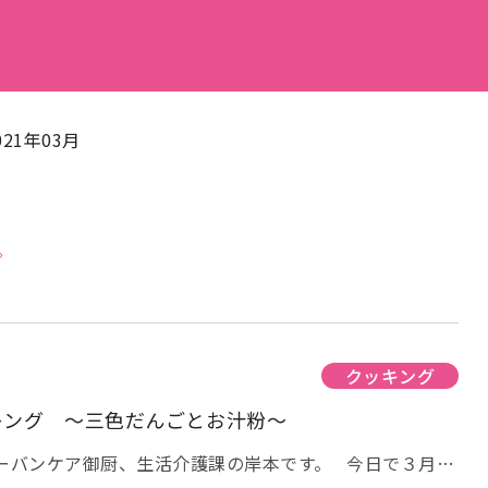
021年03月
。
クッキング
キング ～三色だんごとお汁粉～
アーバンケア御厨、生活介護課の岸本です。 今日で３月が