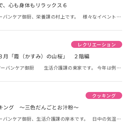
で、心も身体もリラックス６
アーバンケア御厨、栄養課の村上です。 様々なイベント
以上が過ぎました。 自粛ムードの為、気晴らしが出来に
にくい状況が続きます。 アーバンケア御厨では、お誕生
ドマッサージをさせて頂いています。 前回までの記事
だけます。→１・２・３・４・５ 今回のオイルは、刺
レクリエーション
ことから、赤ちゃんにも使えるおすすめの肌ケアグッズと
３月「霞（かすみ）の山桜」 ２階編
まっている「カレンデュラ」です。 カレンデュラは、和名
キク科の植物です。 英名の別名は、ポットマリーゴールド
アーバンケア御厨 生活介護課の東家です。 今年は例年
ら若葉や花を食用にして来ました。また薬効のある植物と
の話を聞けそうですね。 でもコロナ収束がまだまだ先み
 マッサージを、始めると、いい香
花見にけないので 雰囲気を味わって頂きました。 今回
された様子で、 「私、兄弟がいっぱいおってな・・・」
霞の山桜」を ２階の入居様と 作っている様子をお伝え
た時は・・・」 と、ご自身の幼少の頃のお話から、最
た木の絵へ 色紙で 桜の形に折った作品を 貼り付けて
クッキング
そして、15分ほど、ずっとお話され
 毎月ですので 糊の使い方も 慣れて来られて 素早く
キング ～三色だんごとお汁粉～
で、 「いや～、なんか気持ちが良いわ～」 と笑顔を見
 入居様 へ 少しずつ 貼って頂きまし
アーバンケア御厨、生活介護課の岸本です。 日中の気温が
思います。
れておられます。 来月も季節を感じられる作品を皆様
多くなりました。 今年は桜の開花も早いとの事ですが、