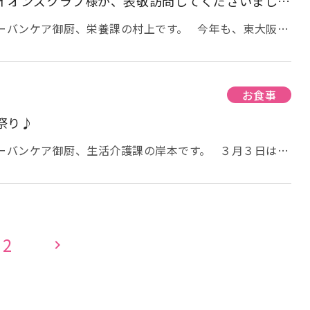
イオンズクラブ様が、表敬訪問してくださいまし
。
アーバンケア御厨、栄養課の村上です。 今年も、東大阪楠
アーバンケア御厨・老健アーバンケアへ表敬訪問してくだ
の様子は、こちらからご覧ください。） 新型コロナ
用者様とお話して頂く事は出来ませんでしたが、今年も心
頂きました。 中身は、ご利用者様が、毎日使われるタオ
お食事
ありがとうございます。 大切に使わせていただきたいと
祭り♪
アーバンケア御厨、生活介護課の岸本です。 ３月３日はひ
行事食と言えば、ちらし寿司。 女の子の成長を祝う行事
良い具材が使われています。 アーバンケア御厨の昼食も
さくら寿司”と書かれていました。 ちらし寿司は人
おめでたい日に食べるとより美味しく感じます。 女
、もちろん男性のご入居者様にも喜んでいただけました。
2
chevron_right
色花ゼリーでした。 各フロアにもおひな様
ところですが、 お
良いとの事ですので、今日でお別れです。 また、来年も会