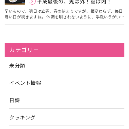
平成最後の、鬼は外！福は内！
様の意見も参考にしながら企画しています。 昔は、毎日お料理
をされていた方々が大勢いらっしゃるおかげで、毎月その季節に
早いもので、明日は立春、春の始まりですが、相変わらず、毎日
合った美味しい食事やおやつを食べることが出来るので、 「今
寒い日が続きますね。 体調を崩されないように、手洗いうがいを
月は、何を作るの？」 「来月は、こんなのもやってみたい
して元気にお過ごしください。 さて、本日2/3（日）は、春の
な！」 と、皆様楽しみにされています。 今月は、もうすぐバ
節分でした。 アーバンケア御厨でも昼食に巻き寿司やいなり寿司
レンタインデーということで、「チョコプリン」を作りました！
を提供しました。 【2/3（日）のメニュー】 巻き寿司、いなり寿
まず、卵をボールに割って・・・ よくかき混ぜて、チョコレー
司、五目豆、赤出汁（そうめん） 巻き寿司の海苔は、喉詰めさ
トを入れます。 お砂糖や、牛乳を加えて、よく混ぜて・・・
れないように柔らかい錦糸卵で代用して作ったり、いなり寿司も
口当たりが滑らかになるように、裏ごししてから、カップに注
カテゴリー
小さめのサイズで作りました。 皆様、久しぶりのお寿司に舌鼓
ぎ・・・ 後は、レンジでチンして、粗熱がとれてから、ホイッ
を打たれていらっしゃいました。 そして、せっかくの節分と
プクリームで飾り付けで完成です！！ あっという間に、可愛ら
いうことで、職員が扮装した赤鬼と青鬼も登場しました！ 皆
しいバレンタインのお菓子が出来ました！ 「甘くて美味しいわ
未分類
様、「鬼はー、外ー！福はー、内ー！」の掛け声とともに、とて
～」 「ココアみたいな味がするね」 「小さいのが、可愛らし
も楽しそうに豆をぶつけておられました！ そんな中、普段ご自
いね」 と召し上がって頂けました。 これからも、アーバンケ
身で腕を動かそうとされないご利用者様も、自分で豆まきをしよ
ア御厨では、バレンタインに拘わらず、愛情を込めた企画を沢山
イベント情報
うと頑張っておられ、職員として、とても印象深く、嬉しい場面
考えていきたいと思います♡ ブログ担当：栄養課 村上
もありました。 今年も、アーバンケア御厨のご利用者様に沢山
の福が訪れますように、職員一同心から願っています。 ブログ
日課
担当：栄養課 村上
クッキング