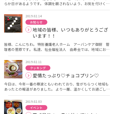
らか日があるようです。 体調を崩されないよう、お気を付けくだ
者様にも人気のメニューでした！ 普段と違い、沢山あるメニュ
さい。 私たち、由寿会では、サービスの質の向上や職員の知識
ーの中から自分の食べたい物や飲み物を選んで注文できるこの日
を高める為にも、年に数回、外部から講師を招き、職員研修を行
を、楽しみにされているご利用者様も沢山いらっしゃいます。 施
2019.02.14
っています。 2/15（金）18：00～「看取りケア」という大切
設に入所していても、たまにはビールを片手にたこ焼きやおでん
お知らせ
なテーマで研修を行いました。 まず、初めに看取りケアとは何
をつまんで、家族様や仲の良い方と楽しい時間を過ごして頂く時
地域の皆様、いつもありがとうござ
でしょうか・・・？ 「近い将来、死が避けられないとされた人
の笑顔を拝見するとこちらまで、幸せな気持ちになってきます。
に対し、身体的苦痛や精神的苦痛を緩和・軽減するとともに、人
います！！
これからも、「居酒屋 ゆめ」は、毎月最終土曜日に開催しま
生の最期まで尊厳ある生活を支援すること」 とのことでした。
すので、今後ともよろしくお願いします。 ※8月を除く ブログ担
今は、元気な人にも、いつか必ず訪れる「死」というものは、
皆様、こんにちわ。 特別養護老人ホーム アーバンケア御厨 管
当：栄養課 村上
とても怖いものの様に感じてしまう事があると思いますが、利用
理者の菅原です。 私達、社会福祉法人 由寿会では、地域にお住
者様の尊厳を大切にして、利用者様やご家族様に対してケアやフ
まいの皆様が、ますます元気になって頂けるように、友の会活動
ォローすることで、身体的苦痛や精神的苦痛を緩和・軽減するこ
というものを行っております。 先日、友の会の会員様から、手縫
2019.02.11
とが出来るとのお話もありました。 とても難しいテーマでした
いの座布団とアクリルたわしを頂きました。 施設に入居されて
クッキング
が、今まで様々な出来事を経験された人生の大先輩である利用者
おられる方たちに、少しでも役に立てばという事で、作ってくだ
愛情たっぷり♡チョコプリン♡
様が、少しでも満たされた気持ちで最期の時を迎えられるよう
さいました。 お心遣いに感謝でいっぱいです！！ 私達、社会福
に、「アーバンケアに来て良かった」と思って頂けるように、こ
祉法人 由寿会は日々、地域の皆様に支えられています。 そのお
今日は、今年一番の寒波ともいわれており、雪がちらつく地域も
れからも、私たち職員と、ご家族様とで連携して、利用者様の人
気持ちに少しでも応えていけるように、日々の業務を精一杯努め
あったとの報道がありました。 より一層、温かくしてお過ごしく
生の最期まで向き合えるような看取りケアを心掛けていきたいと
ていきます！！ 友の会活動については、今後、ブログでご報告さ
ださい。 アーバンケア御厨では、毎月各フロアで1回ずつ昼食
思います。 ブログ担当：栄養課 村上
せて頂きます。
か3時のおやつを作って頂く「ホームクッキング」というレクレ
2019.02.03
ーションを行っています。 来月は、どんなメニューにしよう
イベント
か、施設の栄養士と各フロアの介護士が相談し、時にはご利用者