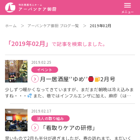
menu
メニュー
ホーム
＞
アーバンケア御厨 ブログ一覧
＞
2019年02月
「2019年02月」
で記事を検索しました。
2019.02.25
イベント
月一居酒屋‘’ゆめ‘’
2月号
少しずつ暖かくなってきていますが、まだまだ朝晩は冷え込みま
すね・・・
また、巷ではインフルエンザに加え、麻疹（はし
か）も流行っているとのこと。 皆様、人の多い場所へ行かれる際
は、十分にお気を付けください。 さて、先日の23日（土）は、
2019.02.17
毎月恒例「居酒屋 ゆめ」の日でした！ 今月も沢山の方にお越
法人の取り組み
しいただき、大盛況となりました！！ 今月の、限定メニュー
「看取りケアの研修」
は、リクエストされる方が多い「生のフルーツ」でした！ メロ
ン、オレンジに加え、今が旬のイチゴで三種盛りを作り、限定15
早いもので2月も半分が過ぎましたが、春の訪れまで、まだいく
食で販売しました。 見た目も華やかな季節のフルーツは、ご利用