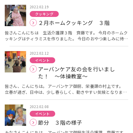
テラを違ってバットに入れて、コーヒーをかけて、しっとりさせ
2022.02.19
ます。 これが今回の土台になるので、できるだけ平らになるよう
クッキング
に伸ばしていきます。 次に、ホイップクリームとクリームチー
２月ホームクッキング ３階
ズと砂糖を混ぜて、チーズクリームを作り、コーヒー味のカステ
ラの上にかけます。 最後に、ココアパウダーを振りかけて、完
皆さんこんにちは 生活介護課３階 齊藤です。 今月のホームク
成です！ 普段ミキサー食を召し上がっておられる方も、召し上
ッキングはティラミスを作りました。 今日のおやつ楽しみに待っ
がって頂ける程、やわらかいので、ゴムベラでそ～っと切り分け
ています。 「これはこうするのね」と仰りながら手伝って頂いて
ていきます。 ほろ苦い層と、甘ーいチーズクリームが、よく合
います。 完成です。 出来上がったら皆さんで頂きました。 少し
い、皆さん、いつもよりたくさん召し上がっておられました。
2022.02.12
コーヒーの苦みがあり、普段味わえない味で皆さん喜んでおられ
「いや～、あんまり食べたことないけど、美味しいな～」 「これ
イベント
ました。 皆さん喜んで頂き良かったです。 来月もホームクッキ
やったら、いつでも食べたいわ～」 と大きめにカットした、ティ
アーバンケア友の会を行いまし
ングを行いますのでお楽しみに。
ラミスを、完食されていました。
た！ ～体操教室～
皆さん、こんにちは。 アーバンケア御厨、栄養課の村上です。
立春が過ぎ、日中は、少し春らしく、動きやすい気候となりまし
た。 アーバンケア御厨では、1階の地域包括支援センターで、毎
月恒例のアーバンケア友の会活動として、「体操教室」を行いま
2022.02.08
した。 今回は、17名の方が参加され、しっかり1時間、身体を動
イベント
かされました。 まず、全身の筋肉をほぐすための準備体操をし
節分 ３階の様子
ました。 少し休憩してから、お腹周りに効く筋トレ、いつまで
もお元気でお過ごしいただくために必要な、足腰の筋トレなどを
みなさんこんにちは。 アーバンケア御厨生活介護課 齊藤です。