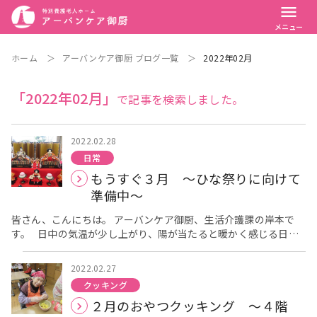
menu
メニュー
ホーム
＞
アーバンケア御厨 ブログ一覧
＞
2022年02月
「2022年02月」
で記事を検索しました。
2022.02.28
日常
もうすぐ３月 ～ひな祭りに向けて
準備中～
皆さん、こんにちは。 アーバンケア御厨、生活介護課の岸本で
す。 日中の気温が少し上がり、陽が当たると暖かく感じる日も
ありますね。 しかし、朝晩の冷え込みはまだ強いですので、体調
管理をしっかりなさって下さい。 もうすぐ３月。 ３月の代表的
2022.02.27
な行事と言えばひな祭りですよね。 “桃の節句”とも呼ばれます。
クッキング
桃の木は聖なる木とされていて、邪気払いの力もあるそうです。
２月のおやつクッキング ～４階
今年も１階にひな人形を飾りました。 優しいお顔をされていま