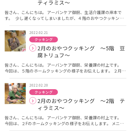
す。 三人官女の真ん中の方は女官長で、結婚しているので眉毛が
ティラミス～
ないそうです。 （昔は結婚すると眉毛を剃ったとの事です）
お道具も立派です。 こちらは結納道具になります。 コロナ禍で
皆さん、こんにちは。 アーバンケア御厨、生活介護課の岸本で
すので、集まってのお祝いは出来ませんが、 皆様に見て頂き、少
す。 少し遅くなってしまいましたが、４階のおやつクッキング
しでも明るい気分になっていただければと思っています。 フロ
の様子をご覧下さい。 メニューは２階、３階と同じティラミスで
アでもひな人形や春の飾りをしています。 今年はご入居者
す。 感染予防対策をしっかり行いながら、一緒に作りまし
2022.02.21
様にお内裏様・お雛様になっていただこうと、衣装も準備してい
た。 コーヒーのほろ苦さと、程よい甘さのティラミス完成で
クッキング
ます。 その様子もまたこちらでお伝えしたいと思います。
す！ 「ティラミス？どんな味がするんやろ？」 「甘すぎ
2月のおやつクッキング ～5階 豆
なくて食べやすいね！」 コーヒー好きの方が多いせいでしょ
うか、とても好評でした。 もうすぐ３月です。 来月は春っぽい
腐トリュフ～
お菓子をご用意したいと思います。
皆さん、こんにちは。 アーバンケア御厨、栄養課の村上です。
今回は、５階のホームクッキングの様子をお伝えします。 ２月
は、バレンタインデーがありましたので、それに因んで、「豆腐
トリュフ」を提供しました。 チョコレートを使わないで、豆
2022.02.20
腐とココアパウダーと砂糖のみで作っているので、 冷たくても温
クッキング
めても、モチモチとした柔らかい触感が楽しめます。
2月のおやつクッキング ～2階 テ
「これ何？チョコレート？」 「甘くて、美味しいね～」 「モチ
モチしてるわ～。もっとないの？」 と１人５粒を目安に提供しま
ィラミス～
したが、皆様完食されていました。 また、来年もチョコレート
皆さん、こんにちは。 アーバンケア御厨、栄養課の村上です。
やココアに因んだ、おやつを提供したいと思います。
今回は、２Fのホームクッキングの様子をお伝えします。 メニュ
ーは、３Fと同じく「ティラミス」を作りました。 まず、カス