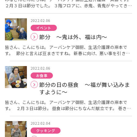
行いました。 途中、参加された方のリクエストで、便秘に
２月３日は節分でした。 ３階フロアに、赤鬼、青鬼がやってきま
効く運動やスクワットを行い、最後に「青い山脈」に合わせて整
した。 ご利用者様には豆（新聞紙を丸めたもの）を撒いて鬼を追
理体操をして終わりました。 今回も、終始、皆様の楽しそうな笑
い払って頂きました。 最後は鬼と記念撮影をしました。 まだま
顔と笑い声が、あふれる体操教室でした。 来月も3月12日に、
2022.02.06
だコロナの影響がありますが、皆さん体調には気を付けて。
体操教室を企画しています。
イベント
節分 ～鬼は外、福は内～
皆さん、こんにちは。 アーバンケア御厨、生活介護課の岸本で
す。 節分と言えば豆まきですね。 新春に向け、悪い事を引き起
こす邪気や冬の寒気を払うためで、その象徴が鬼です。 鬼は外へ
出て行ってもらい、福を内（中）へ取り込みます。 アーバンケ
2022.02.06
ア御厨では職員が鬼の格好をしてフロアを回り、 ご入居者様に豆
お食事
（今回は新聞紙を丸めた物）を投げて頂きました。
節分の日の昼食 ～福が舞い込みま
「投げて良いの？」と恐る恐るの方 「鬼は外！！」と、思い
切りよく投げられる方 鬼になられる方や、鬼と仲良く
すように～
なられる方もいらっしゃいました。 時の経つのも忘れ、ご入
居者様はもちろん、職員も大いに楽しめた豆まきでした。 明るい
皆さん、こんにちは。 アーバンケア御厨、生活介護課の岸本で
春が来ますように！！
す。 ２月３日は節分。 昼食は節分にちなんだ献立です。 巻き寿
司は海苔の代わりに玉子を使用しています。 巻き
寿司を、恵方を向いて願い事をしながら無言で丸かぶりする、 と
2022.02.04
いうのは、関西発祥の比較的新しい風習だそうです。 “丸かぶ
クッキング
り”とはいきませんでしたが、 「今年はどっち向いたら良い