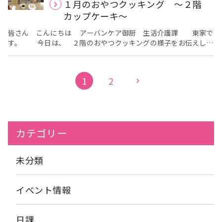
１月のおやつクッキング ～２階
の？」と、恵方を向かれたり、 「喋ったらあかんらしいよ」と、
願い事をしながら召し上がられたりと、 季節の行事を楽しんでお
カップケーキ～
られました。
皆さん こんにちは アーバンケア御厨 生活介護課 東家で
す。 今日は、 ２階のおやつクッキングの様子をお伝えしま
す。 前回の ３階と 同じように カップケーキです。 手順は
一諸ですので 作って頂いている様子をお伝えします。 手際よ
く作られていました。 昔は良く作られていたそうです。
1
2
chevron_right
完成したカップケーキの試食タイムです。 甘いもの
は皆様 大好きです。 満足されている 様子 美味しいと何回も
おしゃられていました。 次回も 楽しんでいただける 献立
を 考えていこうと思います。
カテゴリー
未分類
イベント情報
日課