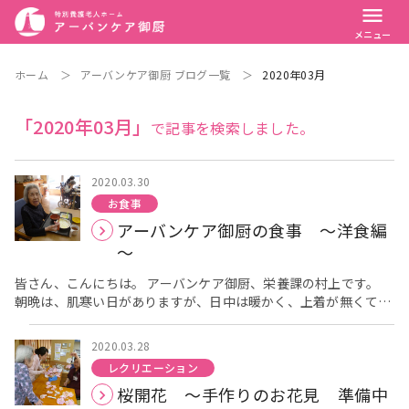
menu
メニュー
ホーム
＞
アーバンケア御厨 ブログ一覧
＞
2020年03月
「2020年03月」
で記事を検索しました。
2020.03.30
お食事
アーバンケア御厨の食事 ～洋食編
～
皆さん、こんにちは。 アーバンケア御厨、栄養課の村上です。
朝晩は、肌寒い日がありますが、日中は暖かく、上着が無くても
過ごせるようになりました。 ついつい、外出したくなる陽気です
が、皆様の健康の為、不要不急の外出は控え、ゆっくりとお休み
2020.03.28
ください。 さて、今回は、アーバンケア御厨の普段のお食事の
レクリエーション
紹介です。 施設での1番の楽しみと言えば、やはりお食事を思わ
桜開花 ～手作りのお花見 準備中
れる方も多いのでは、ないでしょうか？？ 利用者様、お一人お