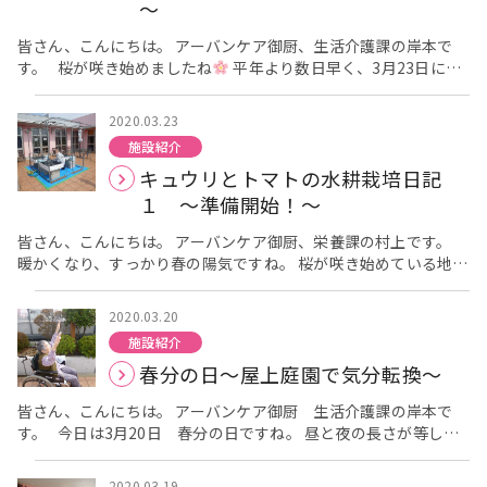
一人の飲み込み具合によって、刻んだり、ペースト状にしたり
～
と、食事の形態は、様々ですが、ほとんどの方が毎日召し上がっ
ておられます。 この日の、メニューは、 「ご飯、魚のフライ
皆さん、こんにちは。 アーバンケア御厨、生活介護課の岸本で
トとエビフライ、和風もやしサラダ、コンソメスープ」でした。
す。 桜が咲き始めましたね
平年より数日早く、3月23日に開
和食を好まれる方も、いらっしゃいますが、エビフライやハン
花宣言されました。 “純潔”の花言葉を持つソメイヨシノは、江
バーグなどの洋食も人気のメニューです。 午前中に、 「今日
戸時代に染井(東京都豊島区)の植木屋さんで売り出されたのが始
2020.03.23
は、お魚とエビのフライですよ。」 とお伝えすると、 「じゃ
めだそうです。 例年ですと近くの川沿いへとお花見に出掛ける
施設紹介
あ、ご飯までにパパっとお風呂に入って来なくちゃいけない
のですが、今年は残念ながら出来ません。 ですが、毎年綺麗な桜
キュウリとトマトの水耕栽培日記
ね！」 と笑顔を見せてくださる方もいらっしゃる程です。 ア
を見ることを楽しみにされている方も大勢いらっしゃいますの
ーバンケア御厨では、全て個室対応ですが、お食事は、原則共有
で、少しでもお花見の気分を感じてもらえたらと、フロアを手作
１ ～準備開始！～
スペースにて召し上がって頂いています。 他の利用者様と談笑さ
りの桜の飾りでいっぱいにしようと企画しました！ 折り紙だけ
れながら、和やかに召し上がって、家庭での食事風景を目指して
でなく、可愛いらしい千代紙や、お花紙で数日前から少しずつ
皆さん、こんにちは。 アーバンケア御厨、栄養課の村上です。
います。
様々な桜を作り、準備してきました。 また、桜のイラストを切
暖かくなり、すっかり春の陽気ですね。 桜が咲き始めている地域
り取ってラミネート加工して、大きな窓にも貼り、満開の桜を演
もあるのではないでしょうか？ そんな中、アーバンケア御厨で
出しました。 当日は、入居者様と一緒にフロアを飾りました。
は、暖冬という事もあり、例年より早めに水耕栽培の準備に取り
2020.03.20
テグスに桜を貼る作業や、 窓にラミネートした桜を貼る作業
掛かっています。 水耕栽培とは、土を使わず、日光と水と液体
施設紹介
に参加して頂きました。 今年はこの桜の下で、お花見弁当
肥料（養液）のみで野菜や植物を育てる方法のことで、溶液栽
春分の日～屋上庭園で気分転換～
を召し上がって頂けたらと企画していますので、後日その様子を
培、ハイドロカルチャーとも言います。 土を使う「土耕栽培」
またお伝え致します。
は、「よい畑つくり」「よい土つくり」のために沢山の経験と多
皆さん、こんにちは。 アーバンケア御厨 生活介護課の岸本で
くの労力が必要であり、天候や季節にも左右されますが、「水耕
す。 今日は3月20日 春分の日ですね。 昼と夜の長さが等しく
栽培」は植物の根の部分を栄養が入った水(養液）に浸すこと
なる日と言われています。 実際は昼の方が少し長いようです
で、必要な水、養分と酸素を根から吸収させる為、健康的な無農
また、昭和23年に公布・施工された国民の祝日のひとつで“自然
薬植物が育ち、季節に関係なく計画的な栽培ができます
ア
2020.03.19