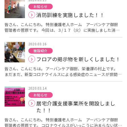
をたたえ、生物をいつくしむ”ことを趣旨としているそうです。
ーバンケア御厨では、実りが多くなるよう、より豊富な日光が期
お知らせ
良い気候になりましたが、今年は新型コロナウイルス感染症の
待できる春から夏にかけて毎年取り組んでおり、今年で10年目で
消防訓練を実施しました！！
影響で外出や行事が中止・延期になっています。 少しでも気分転
す。 （去年の収穫の様子は、こちらからご覧いただけます。）
換になればと、暖かい日を選んで屋上庭園への短時間のお散歩を
まず、天気の良い日に保管しているキットを組み立てることから
皆さん、こんにちわ。 特別養護老人ホーム アーバンケア御厨
楽しんで頂きました。 草花に触れられたり、伸びをされたり、
始めます。 工具を使って、きっちりと組み立てるのは、大変な作
管理者の菅原です。 今回は、３/１７（火）に実施しました消防
日光浴を楽しまれたりと、久しぶりにリフレッシュされていまし
業ですが、さすが10年目！ 慣れた様子で、進めていました！ き
訓練の様子をお伝えします。 当日は１０時から消防訓練を行う予
た。 「暖かくなったね！」「久しぶりの外は気持ちが良いね」そ
ちんと水が流れるようにホースも繋いで、作業は終了です。 今
定でした。 ９時半頃にブー！！と１階 事務所にある火災受信機
んな声が飛び交っていました。 「ここからもキレイな花が見え
年も、沢山実ることを利用者様と楽しみにしています。
2020.03.16
が発報しました。 火災受信機を確認すると、「発電機運転」ラン
るよ」と、窓から見えるお庭を眺めておられる方もいらっしゃい
施設紹介
プが点灯しており、それと同時に施設内の電気が消えました。
ました。 沈丁花・・・香り高い花を咲かせる春の樹木です 馬
フロアの掲示物を新しくしました！
「あ！停電。」 消防訓練そっちのけで、いきなり実践に突入しま
酔木・・・万葉集にも登場するほど、古くから日本の庭園に使わ
した！！ 職員がそれぞれ各フロアの入居者様の安全を確認し、エ
れています 制限のある毎日が続き、終わりがまだ見えない状況
皆さん、こんにちは。 アーバンケア御厨、栄養課の村上です。
レベーター内に取り残されている職員がいないかもすぐに確認し
ではありますが、その中でも楽しんで頂ける事を見つけていきた
まだまだ、新型コロナウイルスによる感染症のニュースが世間を
てくれました。 当初、自施設だけの停電と思っていましたが、外
いと思います。
騒がせています。 不要不急の外出を避けて、こまめな手洗いうが
では消防車のサイレンが鳴り響いており、外に出て確認してみる
いをして感染症予防に気を付けてお過ごしください。 さて、ア
と、信号機も停電している状態でした。 そうこうしている内に電
2020.03.14
ーバンケア御厨では、利用者様に楽しんで頂けるようなレクレー
気は復旧し、「あ～良かった～。」と皆で安心しました。 いきな
お知らせ
ションやイベントを毎月企画しています。 その楽しまれている様
りの停電でびっくりしましたが、職員の皆が慌てる事なく、対応
居宅介護支援事業所を開設しまし
子を利用者様だけでなく、家族様にも見て頂きたいとの思いか
してくれた事に感心しました。 その後、予定通り、消防訓練も行
ら、今年から各フロアに新しい掲示コーナーを設置しました。
た！！
いました。 消化器が置いてある場所や、火災通報ベルの場所を再
今回は、その様子をお伝えします。 各フロアの介護職員が中心
確認したり、水消火器を使用して、消火訓練を行いました。又、
となり、写真を選び、その時の雰囲気が伝わるようなコメントを
皆さん、こんにちわ。 特別養護老人ホーム アーバンケア御厨
消防署への通報を行った際に、どのような内容を伝えないといけ
考えていきます。 作業をしていると、フロアにおられた利用者
管理者の菅原です。 コロナウイルスがいっこうに治まらない状況
ないかという事も参加した職員みんなで共有しました。 施設に入