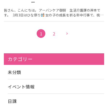
形は、7段の本格的なものですので、組み立てた時と同様に、片
ー
ら 「この花って〇〇？」 などと、たくさんお話しをして下さる
付けるだけでも大仕事です。
まず、沢山ある人形、１体１体
事があります。 また、季節や行事を感じる方もいらっしゃいま
を紙で優しく巻き、防虫剤と一緒に箱にしまっていきます。 ま
皆さん、こんにちは。 アーバンケア御厨 生活介護課の岸本で
す。 花には心を癒し、和ませてくれる効果があるようですね。
た、装飾品を含めて、小さなパーツも沢山ありますが、それぞれ
す。 3月3日はひな祭り
女の子の成長を祈る年中行事で、桃の
つぼみも日に日に膨らんできています。 ご入居者様との会話もい
意味のある大切なものですので、なくさないように、箱に書かれ
節句とも呼ばれますね。 ひな(ひいな)とは、小さくて可愛らしい
っぱい咲きますように♬
たとおりにしまっていきます。 そして、1か月雛人形を支えて
物という意味です。 ひな祭りはいつから始まったのか？ 諸説あ
くれていた台も電動ドライバーで解体し、来年の為に倉庫へ片付
りますが、平安時代の京都で、貴族の遊びとして行われていたも
1
2
chevron_right
けました。 これだけ多くの、作業をしながら約１ヶ月で、片付
のからだというお話しもあります。 ひな祭りの日のご馳走と言
けてしまうのは、名残惜しい気もしますが、沢山の利用者様に見
えば、ちらし寿司と蛤のお吸い物ですよね。 ちらし寿司は色々な
て頂き、喜んで頂けたので、また来年も可愛らしいお雛様を飾り
具材を混ぜ合わせて作る事から、将来食べ物に困りませんように
たいと思います。 来年も、素敵な笑顔でお雛様と写真が撮れる
という願いが、お吸い物に蛤を選ぶのは、貝殻のようにぴったり
ように、これからの1年も元気でお過ごし頂きたいと思います。
と合う生涯のパートナーと出会い、一生を添い遂げられますよう
カテゴリー
にという願いがそれぞれ込められているそうです。 アーバンケ
ア御厨のひな祭りの日の昼食にもちらし寿司が！ 献立表には”桜
寿司“とありました。 サーモンのピンク色、いくらのオレンジ
未分類
色、卵の黄色など、色とりどりで春らしいお寿司です。 この日
のおやつは三色桜ゼリーでした。 菱餅と桜をイメージした可愛い
お菓子です。 ひな人形には女の子の厄を引き受ける役目があり、
イベント情報
災いを遠ざけるという意味でも出来るだけ早く片付けた方が良い
そうで、日にち的には啓蟄の日の頃が良いとされています。
「明日になったら居てないんやなぁ…」と名残惜しそうにお人形
日課
を眺められていた方もいらっしゃいました。 来年もまた可愛いお
雛様に会えますように！