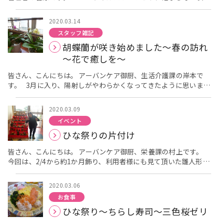
様も 「あ～、これ、この前の写真やね～」 「お正月だから、
で、不安な日々を皆さんも送っておられるのではないかと思いま
所されておられる方々が安心して過ごして頂けるように、このよ
おしゃれしたのよ～」 と職員とお話しされていました。 コロ
す。 私共、アーバンケア御厨の職員も感染予防に努め、入所者様
うな緊急時を想定した訓練を定期的に行っていきたいと思いま
2020.03.14
ナウイルスの影響で、当面の面会を控えさせて頂いている状況で
に安心して頂けるように頑張っております！！ 話は変わります
す！！
スタッフ雑記
すが、現在、アーバンケア御厨をご利用の皆様は、特に感染症の
が、令和２年３月１日からアーバンケア御厨に「居宅介護支援事
胡蝶蘭が咲き始めました～春の訪れ
症状も見られず、元気にお過ごし頂けています。 せっかくのお
業所」がオープン しました！！ 報告が遅くなり申し訳ありませ
花見の季節ですが、外出が出来ない為、施設内でお元気に過ごさ
ん！！ 現在、居宅支援事業所の職員は１名ではありますが、介
～花で癒しを～
れている様子を掲示して明るい雰囲気に飾りつけしています。
護にお困りの方は是非、アーバンケア御厨居宅介護支援事業所に
事態が終息した際には、是非ご覧頂きたいと思います。
皆さん、こんにちは。 アーバンケア御厨、生活介護課の岸本で
ご相談ください！！
す。 3月に入り、陽射しがやわらかくなってきたように思いま
す。 春がそこまでやってきているのでしょうか？ 今日は春の
訪れを感じられるような明るい話題をお伝えします。 当施設で育
2020.03.09
てております胡蝶蘭の花が咲きました
“蝶が舞うような花を
イベント
咲かせる”ことから胡蝶蘭と呼ばれ、親しまれている花です。
ひな祭りの片付け
胡蝶蘭と言えば開店祝いで飾られているのをよく目にされると思
います。 上品で清潔感があり、どんな場所にも映えるので贈られ
皆さん、こんにちは。 アーバンケア御厨、栄養課の村上です。
る事が多いようです。 また、花言葉の“幸福が飛んでくる”が新し
今回は、2/4から約1か月飾り、利用者様にも見て頂いた雛人形の
い門出にぴったりとの事で選ばれる方もいらっしゃるそうです。
後片付けの様子をお伝えします。 （組み立てていた時の様子は、
熱帯地域原産の植物のため、温度管理・光・お水と難しい条件
こちらからもご覧頂けます。） 雛人形を片付ける日にちには、
のあるお花ですが、虫が付かないよう葉を1枚1枚拭いたり、天気
2020.03.06
諸説がありますが、一般的に①ひな祭り以降の雨でない日②3/6
に合わせて鉢の場所を変えたりと、営繕職員さんが心を込めて大
お食事
頃の啓蟄の日と言われています。 アーバンケア御厨では、3/4の
切にお手入れして下さいました。 おかげで今年もキレイな花を愛
ひな祭り～ちらし寿司～三色桜ゼリ
雨が降る前の午前中に片付けました。 アーバンケア御厨の雛人
でる事が出来ます
普段控え目な入居者様が、花を見られなが