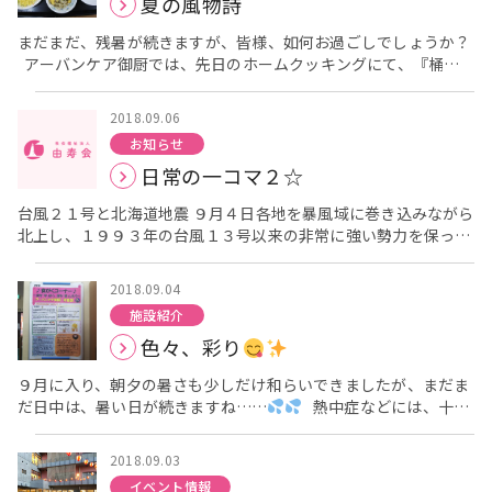
夏の風物詩
頂き、特に節目の歳にあたる方にはお祝い状の贈呈を行わせて頂
は、 「鮭とイクラのちらし寿司と茶碗蒸し」 で、皆様のご長寿
きました。 特別養護老人ホーム アーバンケア御厨の職員だけで
をお祝いしました！ [caption id="attachment_379"
まだまだ、残暑が続きますが、皆様、如何お過ごしでしょうか？
はなく、法人理事長もお祝いに駆け付けてくださいました。
align="aligncenter" width="700"] ちらし寿司[/caption] 紅白
アーバンケア御厨では、先日のホームクッキングにて、『桶そ
[caption id="attachment_370" align="aligncenter"
饅頭に続き、こちらも喜んで頂け、来年の敬老の日も、ご利用さ
うめん』をしました！ [caption id="attachment_350"
width="700"] 敬老祝賀会①[/caption] [caption
れている方々と一緒にお祝いしたいと思いました。 アーバン
align="aligncenter" width="700"] 桶そうめん[/caption] 白、
id="attachment_367" align="aligncenter" width="700"] 敬
ケア御厨には、沢山のご長寿の方がいらっしゃいます。 その
2018.09.06
ピンク、緑、黄色と4色のそうめんと、ハム、胡瓜、卵、甘辛く
老祝賀会の様子②[/caption] 特別養護老人ホーム アーバンケア
方々、お一人お一人が今まで沢山の事を経験され、今日(こんに
お知らせ
炊いた椎茸をトッピングとして用意して、昼食に提供させて頂き
御厨には米寿や卒寿など節目の歳にあたる方が9名おられまし
ち)まで来られました。 御厨では、介護等の仕事を通してその
日常の一コマ２☆
ました。 盛り付けられたそうめんを見て、 「わー、今日のお
た。 お一人お一人に職員が日ごろの感謝を込めた一言コメントを
方々とお話をして、学ばせて頂いていることが、沢山あり、日々
昼は、可愛いわねー」 「夏っぽくて良いねー」 と喜ばれている
添えさせて頂き、お祝い状を作成させて頂きました。 88歳 米
感謝しています。 これからも、お元気でお過ごし頂けますよ
台風２１号と北海道地震 ９月４日各地を暴風域に巻き込みながら
ご様子で、こちらまで嬉しくなりました
また、ホームクッ
寿にあたる方が2名 90歳 卒寿にあたる方が2名 99歳 白寿にあ
う、職員一同、利用者様のケアに勤めて参ります。 ブログ担当
北上し、１９９３年の台風１３号以来の非常に強い勢力を保った
キングでは、出来るだけ沢山の利用者様に楽しんで頂けるように
たる方が2名 103歳 百三賀にあたる方が1名 105歳 百五賀にあ
栄養課 村上
まま、通過していきました。四国・近畿で停電が続いたり、空の
と、普段のお食事と同様、利用者様毎の食事形態に合わせて、ご
たる方が1名 皆様、大変お元気で、理事長からお一人お一人にお
玄関口である「関西国際空港」が高潮により滑走路が冠水や、関
用意させて頂いています。 刻み、超刻みの方には、その大き
祝い状を読み上げて頂き、贈呈させて頂きました。 その後、皆様
2018.09.04
空連絡橋にタンカーが衝突し、連絡橋が現在も通行止めになって
さにカットして、ハーフ食の方には、小さめの食器で提供させて
と一緒に健康体操を行いました。 [caption
施設紹介
いるなど、甚大な被害がありました。
頂いています。 由寿会では、当たり前の事ですが、可能な限
id="attachment_371" align="aligncenter" width="700"] 敬
色々、彩り
https://www.asahi.com/articles/ASL9534DLL95PTIL00X.html
り、全ての利用者様に喜んで頂けるような、お食事を提供させて
老祝賀会③[/caption] これからも特別養護老人ホームにご入居し
幸いにも、アーバンケア御厨の施設は大きな事故などは無く過ぎ
頂きたいと考えています。 利用者様、一人一人を見て、普段
て頂いている皆様が健康で、楽しく過ごして頂けるよう、多職種
９月に入り、朝夕の暑さも少しだけ和らいできましたが、まだま
ることが出来ましたが、当日夜勤の職員さんが通勤の時間帯で、
は、一口大に切って提供させて頂いている方でも、やっぱりそう
で共同しながら、職員一丸となってサポートさせて頂きます！！
だ日中は、暑い日が続きますね……
熱中症などには、十分
早めに出勤されるも、雨・風共にあまりにも強く、駅のタクシー
めんは、ツルツルッ
っと喉ごしよく食べたいと言われる場合
お気をつけください。 今回は、私たち栄養課が作っています
乗り場でさえ、止まっていなかったため、そんなピークの中出
は、フロアの職員や、看護師と相談してそのまま提供させて頂く
掲示物ついて、紹介したいと思います。 まず、各フロアに毎週
勤。 翌日５日からは電車に関しては通常通りの運転再開がされて
こともあります。 ホームクッキングは、アーバンケア御厨を利
2018.09.03
掲示しています献立表です！ [caption id="attachment_319"
いますが、あちこちの信号機が曲がっていたり、停電して警察官
用されている方に少しでも普段とは違う食事を楽しんで頂けるよ
イベント情報