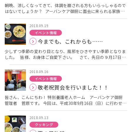
で、水位が上がり、決壊の危険も考えられます。 アーバンケア御
朝晩、涼しくなってきて、体調を崩される方もいらっしゃるので
厨で生活して頂いている入居者様に安心して 生活を送って頂くた
はないでしょうか？ アーバンケア御厨に面会に来られる家族様
めには、災害が起こったとしても迅速に 避難して頂けるように、
からも 「ついこの間、春が来たかと思ったのに、もう秋がくる
常日頃から、訓練を行い、万が一に 備える必要があります。 今
のね」 「急に寒くなったり暑くなるから風邪ひきそうだね」
回は大雨により、第２寝屋川が決壊したということを想定 し、避
2018.09.19
というお声を聞くこともあります。 皆様、お身体、ご自愛くださ
難訓練を行いました！！ アーバンケア御厨は５階建てで、２階～
イベント情報
い。 食欲の秋という言葉がありますが、アーバンケア御厨に
５階で入居者様が生活 を送っておられます。 建物が浸水する危
今までも、これからも……
入居されている方々にとっても食事の時間は、お楽しみの１つと
険を考え、２階の入居者様を５階へ避難して 頂くという訓練を行
されています。 出来るだけ、たくさんの入居者様に喜んで頂け
いました。 [caption id="attachment_417"
少しずつ季節の変わり目となり、風邪をひきやすい季節となりま
るような、お食事を提供できるよう、季節を感じられるメニュー
align="aligncenter" width="700"] 避難訓練①[/caption]
した。 皆様、お身体ご自愛下さい。 さて、先日の９月17日
を献立に取り入れていきたいと思います。 昨日、(9月23日)秋分
[caption id="attachment_416" align="aligncenter"
は、敬老の日でした。 アーバンケア御厨でも、入居されている
の日の昼食は、 「きのこご飯、鱚と海老の天ぷら、紅白なます、
width="700"] 避難訓練②[/caption] [caption
方へ、１日早く16日に行いました「敬老祝賀会」や、行事食を通
赤出汁」 でした！！ また、普段からお粥を召し上がっていら
id="attachment_414" align="aligncenter" width="700"] 避
2018.09.16
して敬意と感謝を示していました。 [caption
っしゃる方には、「きのこ粥」として提供させて頂きました。
難訓練③[/caption] 東大阪市 西消防署にも協力して頂き、消防
イベント情報
id="attachment_370" align="aligncenter" width="700"] 敬
配膳されたお食事に、 「もうすっかり秋ですね」 「秋は、美
士の立ち合 いのもとで避難訓練を実施しました。 避難誘導が終
敬老祝賀会を行いました！！
老祝賀会[/caption] 敬老祝賀会の様子は、リンク先の先日のブロ
味しいものがたくさんあるから嬉しい」 「天ぷら、ごちそうや
了したあと、火災発生を想定し、消火訓練 も実施しました。
グにも、詳しく書かせて頂いていますので、よろしければご覧下
な」 と、お気に召された様子でした。 アーバンケア御厨に入
[caption id="attachment_412" align="aligncenter"
皆さん、こんにちわ！ 特別養護老人ホーム アーバンケア御厨
さい
また、敬老祝賀会の日のおやつは、お祝いの日の甘味ら
居されている利用者様にとって、少しでも過ごしやすい毎日にな
width="700"] 消火訓練①[/caption] [caption
管理者 菅原です。 今回は、平成30年9月16日（日）に行わせて
しく紅白饅頭でした！ [caption id="attachment_377"
りますように、これからも楽しみにして頂けるようなお食事を提
id="attachment_415" align="aligncenter" width="700"] 消
頂きました、敬老祝賀会の報告をさせて頂きます。 17日（月）
align="aligncenter" width="700"] 紅白饅頭[/caption] 白と、
供していきたいと思います。 ブログ担当：栄養課 村上
火訓練②[/caption] [caption id="attachment_411"
の敬老の日に先駆け、社会福祉法人 由寿会のそれぞれの施設で
桃色のお饅頭を見て、 「美味しそうな、お饅頭ね」 「私は、
2018.09.13
align="aligncenter" width="700"] 消火訓練③[/caption] 日ご
敬老祝賀会を行わせて頂きました。 特別養護老人ホーム アーバ
もう○○歳よー」 「今日は、敬老の日だからお祝いなんだね」
ろの施設入居者様へのサービスだけではなく、入居者様 の安心・
クッキング
ンケア御厨にご入居して頂いている皆様のご長寿をお祝いさせて
と喜んで頂けたご様子でした！ そして、17日の敬老の日の昼食
安全を考えた取り組みもこのような形で実施して おります。