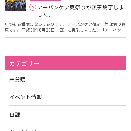
align="aligncenter" width="700"] 週間献立表[/caption] フロ
が誘導していたり、東大阪市役所前の府立図書館の街路樹が根こ
うにと毎月各フロア１回ずつ行っています。 これからも、利用
アーバンケア夏祭りが無事終了しま
アは、利用者様が生活されている空間です。 そこに、掲示する物
そぎ折れていたりするのを、見るととてつもなく強い風が吹き荒
者様と一緒に様々な料理やおやつを作り、食べることを楽しんで
は、毎日ご覧になる方もいらっしゃる為、少しでも色を添えられ
した。
れたんだと感じました。 また、６日の早朝３時過ぎに震度７の地
頂けるように考えていきたいと思います！ ブログ担当 栄養課
るようにと、メニューのイラストをいれています
また、献立
震があり道路が液状化したり、土砂崩れが相次ぐなど、大変な被
村上
表の上下には、白抜きのイラストを添え、ご利用者様に塗り絵を
いつもお世話になっております。 アーバンケア御厨 管理者の菅
害というニュースを聞き、天災の恐ろしさを感じます。復旧には
して頂き、更にカラフルな献立表となっています
原です。 平成30年8月26日（日）に実施しました、「アーバンケ
そし
相当の時間が必要と思いますが、それでも、何とか一日でも早
て、もう１つ
ア夏祭り」が無事終了しました！！ 当日は天気も良く、暑い中、
エントランスから入ってすぐの掲示板にありま
く、復旧されますことを心よりお祈り申し上げます。
すこちら、 [caption id="attachment_318"
たくさんの方に来場して頂き、感謝しております。 夏祭りのオー
https://www.asahi.com/topics/word/%E5%8C%97%E6%
align="aligncenter" width="700"] 食がくポスター ９月号
プニングでは職員による「よさこい踊り」を披露させて頂きまし
iref=com_rnavi_r1 冬支度編み物開始 タイトルには「日常の一
[/caption] 今年の１月から、毎月掲示していました『食がくポス
たが、途中で音楽が止まってしまうというハプニングがありまし
コマ２」と題しておりますので、本日６日の日中から冬に向けて
ター』です！ 食がくポスターは、『食を学ぼう、食を楽しもう』
た。 しかし、職員たちは音が流れていない状況でも、最後まで踊
編み物が得意な方に編み物を始めて頂きました。多くの女性入居
カテゴリー
というテーマで各施設の栄養課が作っています
り続け、来場して頂いた方への感謝の思いをしっかりと伝えてく
内容は、その
者様は一度は編み物を経験されているようで、今日は二本の編み
月に行ったクッキングの様子や、来月のクッキングの予告、旬の
れたと思っております。 たこ焼き・焼きぞば・かき氷などの模擬
物棒を使った編み物をはじめてもらいました。中には「かぎ針な
野菜や魚などの情報など栄養に関する知識や活動、その月の食時
店も盛況で、催しもの会場も賑やかで、来場して頂いた方には夏
らできるけど棒は…」という方も、いらっしゃったので、その方
未分類
に関する行事のお話などを載せています
祭りを満喫して頂けたのではないかと思っております。 今後も、
文字ばかりにならな
にはひとまずお待ちいただくことに（笑） 何ができるかを楽しみ
いよう、イラストなどを入れたり、アーバンカラーであるピンク
夏のお祭りは？と聞かれれば、 「アーバンケア夏祭り！！」と地
に始めて頂きました。 敬老祝賀会開催日時詳細 今年の敬老祝賀
を基調に出来るだけ彩り豊かなポスターになるよう作っています
域の方に言って頂けるように頑張ります！！
会は平成３０年９月１６日（日）の１２：４５分～を予定してお
イベント情報
先月の様に、猛暑が続き、熱中症のリスクが高い季節には、
ります。 国民の祝日である敬老の日から１日早めではあります
熱中症予防のお話を載せたり、夏バテ予防の食べ物についてのお
が、ご入居者様に喜んで頂けるようなおもてなしができるような
話を載せていました
因みに、今月は、お彼岸のお話やお月見
祝賀会にしたいと思っておりますのでご期待ください。 ブログ担
日課
のお話も載せていますので、よろしければご覧下さい
こ
当：生活介護課 水掫
れからも、内容と彩りを意識して、少しでも観やすい掲示物を作
っていきたいと思いますので、よろしくお願いします
ブログ