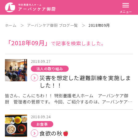
menu
メニュー
ホーム
＞
アーバンケア御厨 ブログ一覧
＞
2018年09月
「2018年09月」
で記事を検索しました。
2018.09.27
法人の取り組み
災害を想定した避難訓練を実施しま
した！！
皆さん、こんにちわ！！ 特別養護老人ホーム アーバンケア御
厨 管理者の菅原です。 今回、ご紹介するのは、アーバンケア御
厨で行っております、 災害を想定した避難訓練の様子です！！、
先日、ここ東大阪でも台風２３号の影響による被害が大きか った
2018.09.24
と思います。 火災や地震だけでなく、大雨や台風によって被害が
お食事
出る可能 生も高いと改めて感じた方も多いと思います。 アーバ
食欲の秋
ンケア御厨の近くには第２寝屋川という河川があり、 大雨の影響