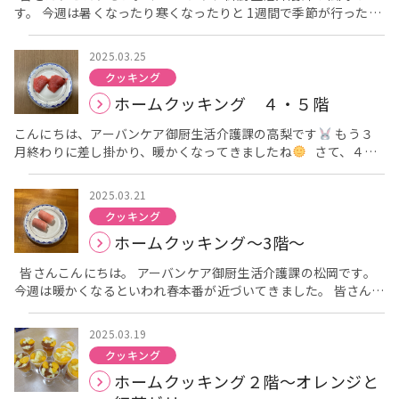
す。 今週は暑くなったり寒くなったりと 1週間で季節が行ったり
いいやん
」と 皆様で話し合い協力しながら桜の木を作って頂
来たりしてなかなか服装や体調管理が難しいですが 皆さんはいか
きました
桜の木を作りながら、皆様の会話の中で笑顔になら
がお過ごしでしょうか？ さて今回は、３階の最近の様子をお伝
れている様子もありました
このような様子でレクリエーショ
2025.03.25
えしたいと思います。 3階では先日、天気も良く暖かい日に 皆様
ンを楽しんで頂けると いつの間にか私たち職員が笑顔をになって
クッキング
で施設の5階にある屋上庭園に少しですが行ってきました。 皆
います
さくら祭りまであともう少しです
フロアをさくらで
ホームクッキング ４・５階
様「暖かいね」「風が気持ちいい」「桜は咲いてるの？」など色
満開にしたいと思います
そして、これからも皆様に楽しんで
んなお話をされていました。 またフロアに戻られてからも「また
頂けるようなレクリエーションを考えていきたいと思います
こんにちは、アーバンケア御厨生活介護課の高梨です
もう３
お花が咲いているときに行きたいね」などと仰られて喜んでくだ
月終わりに差し掛かり、暖かくなってきましたね
さて、４・
さいました。 そして！フロアは桜の飾りで華やかになりまし
５階の３月のホームクッキングは… 関東風さくらもちでした
た。 そして桜の木を作るのを皆様にも手伝って頂きました。 き
関西にお住まいの方は、蒸したもち米を干して砕いた道明寺粉を
れいな満開の桜が咲きました
2025.03.21
使ったお持ちの中にあんこをたっぷりといれて 桜葉でつつんでい
クッキング
るのがおなじみですよね
関東風さくらもちは、小麦粉の生地
ホームクッキング～3階～
を鉄板で薄く焼いた生地であんこをくるみます。 私は関西出身だ
ったので、関東風のさくらもちというものがあることを 今回初め
皆さんこんにちは。 アーバンケア御厨生活介護課の松岡です。
て知りました
それでは、関東風さくらもちを作っている様子
今週は暖かくなるといわれ春本番が近づいてきました。 皆さん、
を紹介します
まずは、生地を混ぜていきます
大きいボール
寒暖の差にはお気を付けてお過ごし下さい。 さて、今回は、3月
の中に沢山の生地がはいっていたので、力を込めて混ぜます
の３階のホームクッキングの様子をお伝えしたいと思います。
次に、生地を桜色にします
綺麗な桜色になりました
生地を
2025.03.19
㋂は「クリームさくら餅」を作りました。 生地を作るところから
ホットプレートで焼いていきます
生地はあんこを巻きやすい
クッキング
皆様にも手伝って頂き作りました！ まずは生地をボールに入れて
ように少し細長く焼きます
生地は少し冷ましたあと、あんこ
ホームクッキング２階～オレンジと
混ぜ合わせました 皆さんで順番に手伝って頂きました。 混ぜ合
を真ん中に乗せて綺麗に巻いて頂きました
出来上がりがこち
わせた生地を職員が焼いていきます。 焼きあがった生地にクリー