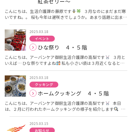
紅茶ゼリー～
らです
かわいい関東風さくらもちが出来上がりました
そし
ムをのせ包んだら完成です！ 固形のものを食べるのが難しい方は
て、皆様に召し上がって頂きました
あまり関東風のさくらも
プリンにホイップクリームをのせ提供させて頂きました 皆様「お
こんにちは、生活介護課の藤原です
３月なのにまだまだ寒
ちを知っている方は少なく「これなんや」と 仰られることが多か
いしい」「もちもちしている」と仰られて完食されていました。
いですね。。 桜も今年は遅咲きでしょうか。あまり話題に出ませ
ったですが、美味しく召し上がって頂きました
生地が少し甘
おかわりをしてくださる方もいました。 皆様に喜んで頂けて良か
んね
そんな３月のホームクッキングです( *´艸｀) 今回は、オ
くなっており、あんこも甘いので「あまくておいしい」と感想を
ったです
レンジジュースと紅茶のストレートティーを固めてゼリーを作り
いただきました！ また、あんこを好まれる方も多く好評でした
2025.03.18
ました
栄養士さんがゼラチンで固めて下さったので、それを
これからも、皆様に喜んで頂けるようなおやつクッキングを
イベント
混ぜて容器に入れて頂きました！ 容器に入れたらみかんと白桃で
考えていきます
ひな祭り ４・５階
飾りつけをします
白桃はご利用者様に切って頂きました(❁
´◡`❁) 美味しそう
こんなにたくさんできちゃいました～
こんにちは、アーバンケア御厨生活介護課の高梨です
３月と
こちらが完成品です
色鮮やかでとても美味しそうでしょ
いえば… ひな祭りですよね
私も小さい頃は３月近くなると家
こんなにたくさんできたので 『いっぱいたべれる
』と仰
に沢山のひな人形を飾られていました
アーバンケア御厨にも
られている方もいました(笑) 容器のカップがグラスみたいという
大きなお雛様が毎年飾られます。 皆様にも楽しんで頂きたいと思
話題もあり、１人のご利用者様が『乾杯したい』と。 なので皆様
2025.03.18
い、皆様に見て頂きました
「わぁー綺麗なお雛さんやなぁ」
で『かんぱ～い』と乾杯しました
甘さも控えめでゼリーとフ
クッキング
と皆様に喜んで頂けました
皆様、ステキな笑顔ですね
実際
ルーツがよく合う
と沢山のお声を頂きました☆*: .｡.
ホームクッキング ４・５階
にひな人形を触って頂いたり、見て頂いたりして ３月の季節を感
o(≧▽≦)o .｡.:*☆ ひんやりしててこれもまたいいですよね
ま
じて頂けて本当に良かったです！ ４月は、桜ですね
これから
た次回も楽しみましょう
こんにちは、アーバンケア御厨生活介護課の高梨です
本日
も皆様に季節を感じて頂けるようなイベントを考えられるように
は、２月に行われたホームクッキングの様子を紹介します
２
していこうと思います
月は、バレンタインがあったので ４・５階では、チョコのパンケ
ーキを作りました
そして、今回のホームクッキングは実習生
2025.03.15
も参加していただきました
まずは、パンケーキの生地を皆様
お知らせ