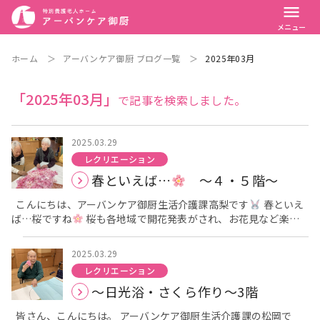
menu
メニュー
ホーム
＞
アーバンケア御厨 ブログ一覧
＞
2025年03月
「2025年03月」
で記事を検索しました。
2025.03.29
レクリエーション
春といえば…
～４・５階～
こんにちは、アーバンケア御厨生活介護課高梨です
春といえ
ば…桜ですね
桜も各地域で開花発表がされ、お花見など楽し
い時期になりましたね
皆様、まだまだ気温の変化が激しいの
で体調にはお気を付けください
今回は、４・５階でのご利用
2025.03.29
者様の様子を紹介します
アーバンケア御厨では４月にさくら
レクリエーション
祭りを開催する予定です
さくら祭りに向けて４・５階では、
～日光浴・さくら作り～3階
さくらの飾りをご利用者様と一緒に作成しています
大きい模
造紙を使用し大きな桜の木を皆様で協力して作って頂いていま
皆さん、こんにちは。 アーバンケア御厨生活介護課の松岡で
す。 「こうした方がかわいいかもしれない
」「これめっちゃ