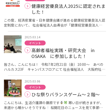
で混ぜて頂きました
皆様笑顔でたくさん混ぜられていまし
健康経営優良法人2025に認定されま
た。 次に、混ぜた生地をホットプレートで焼いていきます
ス
プーンを使って丸くきれいに焼かれています
最初は丸く焼く
した！
ことが難しかったですが、だんだんと上手になってきました
生地が膨らんできたらひっくり返して頂きました
この度、経済産業省・日本健康会議が進める健康経営優良法人認
パンケーキ
が焼き終わりました
定制度において、 社会福祉法人由寿会が「健康経営優良法人
綺麗に沢山焼けましたね
綺麗に焼けた
パンケーキの上にチョコソースをかけます
2025（大規模法人部門）」に認定されました！ 2024と続いて2
出来上がりがこち
らです
年連続の認定です！ 今後もより一層、職員の健康保持・増進を図
写真映えする可愛いパンケーキが出来上がりました
2025.03.14
パンケーキを召し上がられるのが難しい方には、プリンにチョコ
りながら健康経営を推進してまいります。 由寿会の健康経営につ
イベント
ソースをかけて 召し上がって頂きました
いての取り組みは下記URLをご覧ください。
皆様、ご自身で作っ
由寿会 健康経営
高齢者福祉実践・研究大会 in
て頂いたものを召し上がって頂き、 喜ばれていました
について 健康経営優良法人制度とは？ 健康経営優良法人制度と
皆様が
喜んで下さると、私たちもすごくうれしくなりました
は、地域の健康課題に即した取り組みや日本健康会議が進める健
これか
OSAKA に参加しました！
らも、楽しんで頂けるホームクッキングをできるように 工夫して
康増進の取り組みをもとに、特に優良な健康経営を実践している
考えていきたいと思います
大企業や中小企業等の法人を顕彰する制度です。 健康経営に取り
皆さん、こんにちは！ 令和7年2月21日（金）10:00～ あべの
組む優良な法人を「見える化」することで、従業員や求職者、関
ハルカス23F キャンパスフロアにて 社会福祉法人 大阪府社会
係企業や金融機関などから「従業員の健康管理を経営的な視点で
福祉協議会 老人施設部会主催の 「高齢者福祉実践・研究大会
考え、戦略的に取り組んでいる法人」として社会的に評価を受け
in OSAKA」に参加しました！ アーバンケア御厨から、3名が登
2025.03.06
ることが出来る環境を整備することを目的としています。 健康経
壇させていただきました。 施設では、昨年より、新しい機械を導
イベント
営についての詳細は下記URLをご覧ください。
入しており、それをきっかけに、今までより一層、整理整頓や清
◎経済産業
ひな祭りバランスゲーム～２階～
省：「健康経営優良法人2025」認定法人が決定しました！
掃に力を入れ、業務の効率化に取り組んだことについて１０分間
(2025/03/10)
◎健康経営優良法人認定制度ポータルサイト
の発表させて頂きました。
こんにちは、生活介護課の藤原です
寒い日が続きますが、
「ACTION！健康経営」 社会福祉法人由寿会 本部企画室 竹
来週から暖かいそうですね
桜開花日のニュースを見て季節を
中