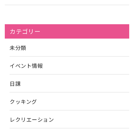
感じました
先日、1階に飾ってあります、ひな壇のブログを
載せたんですが、今度はご利用者様自身が楽しんで頂けるゲーム
を ご用意させて頂きご利用者様にやって頂きました
その名も
『ひな祭りバランスゲーム』です
遊び方は、 ①青色の筒の上
に、ピンク色の円型の型紙(お皿)を乗せる。 ②円型の型紙の上
カテゴリー
に、お雛様のコマを乗せる。 ③お雛様が落ちないように、一人一
コマずつ順番に乗せる。 では、実践です☆*: .｡. o(≧▽≦)o
.｡.:*☆ 皆様上手に乗せられていますね
難しい方は青い筒なし
未分類
でも遊べます(^▽^)/ 可愛く並べられている方も
こんな沢山乗
せられている方も
少しは季節を感じて頂けたら嬉しい
ですね
また楽しんで頂けるレクリエーションを沢山やって
イベント情報
いきたいと思います(●'◡'●)
日課
クッキング
レクリエーション