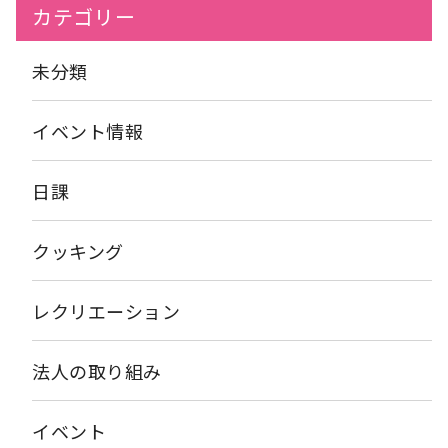
者様にはバナナをちぎって頂いたり ミキサーに材料を入れて操作
カテゴリー
を行って頂くといった お手伝いをして頂きました
完成したミ
ックスジュースを提供させて頂くと
「フルーツやから甘すぎ
ない感じでいいね」 「簡単にできるし美味しい」と喜んで頂けま
未分類
した！ ５月も楽しいホームクッキングができるよう また良い企
画を考えていこうと思います
イベント情報
日課
クッキング
レクリエーション
法人の取り組み
イベント