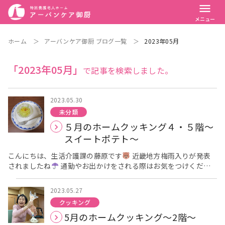
menu
メニュー
ホーム
＞
アーバンケア御厨 ブログ一覧
＞
2023年05月
「2023年05月」
で記事を検索しました。
2023.05.30
未分類
５月のホームクッキング４・５階～
スイートポテト～
こんにちは、生活介護課の藤原です
近畿地方梅雨入りが発表
されましたね
通勤やお出かけをされる際はお気をつけくださ
い
今月のホームクッキング(４・５階)の様子です
今月は
スイートポテトを作りました
つぶしたジャガイモに砂糖や牛
2023.05.27
乳を加え丸めます！ 皆様と職員とで作るのに夢中になってしまっ
クッキング
て作っているときの写真を撮り忘れていました
申し訳あ
5月のホームクッキング～2階～
りません
皆様すごく手伝ってくださり今回も楽しかったです