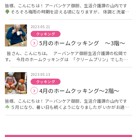
スイートポテトって甘くてとても美味しいですよね
ご
皆様、こんにちは！ アーバンケア御厨、生活介護課の山内です
利用者様にも大人気のおやつです
柔らかいのでとても食べや
そろそろ梅雨の時期を迎える頃になりますが、 体調と洗濯物
すいです
皆様いい顔されていますよね
来月も楽しく美味し
に気をつけてお過ごし下さいね
今回は、５月に２階で行った
いおやつを考えます
ホームクッキングの様子を お伝えしたいと思います！ ２階で
2023.05.21
は、あらゆる食事形態の方に喜んで召し上がって頂けるよう、 ホ
クッキング
イッププリンを作りました
利用者様には、難しすぎずクッキ
5月のホームクッキング ～3階～
ングを楽しんで頂けるよう、 プリンにホイップクリームを絞るの
を手伝って頂きました
お好みの量のホイップクリームをプリ
皆さん、こんにちは。 アーバンケア御厨生活介護課の松岡で
ンに乗せたら、いざ実食！ 「美味しいな～」「たくさんホイップ
す。 今月のホームクッキングは 「クリームプリン」でした。
を乗っけてしもたわ」と 皆様笑顔を見せられていました
また
器にプリンを盛り付けその上にホイップクリームをのせて完成で
来月も楽しいホームクッキングができるよう アイデアを練ってい
す。 また今回はお好みでコーヒーやココア、紅茶にもホイップ
きたいと思います！
2023.05.13
クリームをのせて いつもとは少し違う飲み物も飲んで頂きまし
クッキング
た。 皆様、あっという間に召し上がられ 「美味しいなあ」と
4月のホームクッキング～2階～
仰られていました。 来月も皆さんに喜んでいただけるよう 考え
たいと思います。
皆様、こんにちは！ アーバンケア御厨、生活介護課の山内です
５月になり、暑い日も続くようになりましたが いかがお過ご
しでしょうか？ 今回は、更新が遅くなってしまいましたが ４月
に２階で行ったホームクッキングについて お知らせしたいと思い
ます
２階ではミキサーを使って 皆様とミックスジュースを作
りました
フルーツはバナナ
とみかん
の缶詰を使用！ 利用