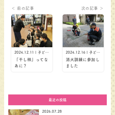
＜ 前の記事
次の記事 ＞
2024.12.11 | 子ども
2024.12.16 | 子ども
のようす
のようす
『干し柿』ってな
消火訓練に参加し
あに？
ました
最近の投稿
2026.07.28