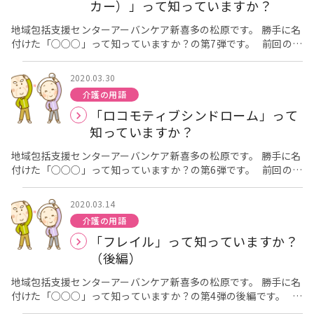
てきたなどは認知症のサインかもしれません。 東大阪市にお
カー）」って知っていますか？
いては認知症の初期の対応をお手伝いするために、医師・看護
師・精神保健福祉士等で構成される専門職チーム『認知症初期集
地域包括支援センターアーバンケア新喜多の松原です。 勝手に名
中支援チーム（東大阪市オレンジチーム）』があります。
付けた「○○○」って知っていますか？の第7弾です。 前回の第
[caption id="attachment_1081" align="alignleft"
6弾はこちら 「ロコモティブシンドローム」って知っています
width="318"] 東大阪市認知症安心ガイドブックより抜粋
か？ 「突然ケガをしたり病気になったり、親が要介護状態にな
2020.03.30
[/caption] 東大阪市オレンジチームでは、認知症またはその疑
ったり…とりあえず病院に来たもののこれから先どうしていいか
介護の用語
いがある方およびそのご家族のもとへチーム員が訪問し、認知症
分からない、誰に相談したらいいか分からない」という場合があ
「ロコモティブシンドローム」って
についての困り事や心配と感じている事等をお伺いし、ご本人、
ると思います。そんな時は、医療機関のMSW（メディカルソーシ
ご家族の状況に合わせた医療やサービスにつなげる支援を行って
ャルワーカー）へまず相談し、必要な情報や援助を受ける事が大
知っていますか？
くださいます。認知症の初期段階では通院やサービス受け入れに
切です。 [caption id="attachment_508" align="aligncenter"
対する拒否などが強く表れる事がありますが、丁寧に対応してい
width="464"] 写真はイメージです。[/caption] MSWは、医師や
地域包括支援センターアーバンケア新喜多の松原です。 勝手に名
ただけるのでご安心ください。 2025年には700万人の方が認
看護師との橋渡し的なポジションでいつも患者の立場になって考
付けた「○○○」って知っていますか？の第6弾です。 前回の第
知症との診断を受ける事になるのではないかとの推計値も発表さ
えてくれますので、治療法で悩み、医師や看護師に相談しにくい
5弾はこちら 「住宅改修費支給」って知っていますか？ ロコ
れています。高齢者の方々の5人に1人が認知症との診断を受ける
ことも相談できますし、退院後の社会復帰についても、連携をと
モティブシンドロームってお聞きになったことはありますか？通
2020.03.14
数となります。 早期から医療や必要なサービスを利用すること
って支援してくれます。 いわゆる患者の代弁者的な立場ですので
称「ロコモ」と言われるもので、ロコモティブシンドロームと
介護の用語
で、認知症の進行を緩やかにすることが出来ます。身近な方や近
安心して相談することができます。 MSWの具体的な仕事や役
は、筋肉、骨、関節などの運動器の機能が弱まって、日常生活で
「フレイル」って知っていますか？
隣で生活上の行動が少し気になる方がおられましたら、お気軽に
割は、厚生労働省から下記の通り発表されています。 １．療養
立ったり、歩いたりすることが難しくなる状態をいいます。ロコ
地域包括支援センター アーバンケア新喜多 06-6784-0001
中の心理的・社会的問題の解決、調整援助 入退院の調整、外来患
モが進行すると転倒や転倒による骨折などを起こしやすくなりま
（後編）
までお電話ください。
者や患者家族からの相談に応じ、問題の解決を図ってくれます。
す。ロコモは突然なる（発症する）訳ではありません。若い頃か
退院後の在宅療養生活を整備し、在宅で受けることのできるサー
らの生活習慣の積み重ねが影響するものです。ロコモを発症させ
地域包括支援センターアーバンケア新喜多の松原です。 勝手に名
ビス情報の提供、各関係機関と連携をとるなど支援してくれま
ないためにも元気なうちから筋力トレーニングを始めましょう！
付けた「○○○」って知っていますか？の第4弾の後編です。 前
す。 ２．退院援助 医療機関の退院後の生活について共に考え、
高齢期こそ筋力アップが大切です。そのためには運動を継続し
回は「フレイル」についての全般的な説明をさせていただきまし