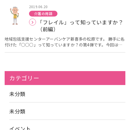
退院時に必要であれば各関係機関と連携し、退院時支援を行いま
て行う事が重要となってきます。特に足腰の機能は加齢と運動不
たが今回は後編として、フレイルに陥りやすいい原因とその予防
2019.06.20
す。 高齢者の場合、退院時には介護保険制度を活用することが多
足によって衰えていきます。足腰が弱ると動くことが億劫になり
法について説明いたします。 「フレイル」って知っていますか？
介護の用語
いです。退院後に在宅での介護サービスがスムーズに受けること
筋力はますます衰えてしまいます。日常に運動を取り入れ筋力ア
（前編）はこちら フレイルは、明確な固有の原因があって引き起
「フレイル」って知っていますか？
ができるように、ケアマネジャー等へつなぎ、退院後も生活が安
ップを図ることは、生活の質を向上させ、自分らしい生活に繋が
こされるというよりも、加齢に伴う以下のさまざまな心身の変化
定するように支援してくれます。 ３．社会復帰援助 退院後スム
ります。 ご自宅で簡単に出来る運動をご紹介します。 トレーニ
と社会的、環境的な要因が重なりあうことにより起こります。
（前編）
ーズに社会復帰（復職や復学）できるように支援してくれます。
ングを行った後はしっかり身体をケアしましょう！ 少しずつでも
フレイルの原因となる一例としては、 動くことが少なくなる
４．受診・受療援助 患者、患者家族に対して受診や受療の補助を
毎日行う事がとても大切です。地域包括支援センターアーバンケ
●社会的に交流する機会が減る ●身体機能の低下（歩くスピ
地域包括支援センターアーバンケア新喜多の松原です。 勝手に名
行います。生活と身体状況に合った医療について説明したり、病
ア新喜多では長田地区、御厨地区で楽らく体操を開催していま
ードの低下） 筋力が低下する・筋肉量が減る（サルコペニ
付けた「○○○」って知っていますか？の第4弾です。今回は前
院や診療所へ情報提供を行います。 病院が提供している様々な支
す。月1回と思わずに継続して参加することがロコモ予防につな
ア） ●認知機能の低下 ●疲れやすくなる 元気が湧かなく
編と後編の2回に分けてご説明したいと思います。 「フレイル」
援情報（リハビリテーションや、アルコール依存症の会、糖尿病
がります。何事も継続は力なりです。住み慣れた地域で元気に過
なる 日常管理が必要な慢性疾患（糖尿病、呼吸器疾患、循環器疾
あまり聞きなれない言葉だと思いますが。近年、高齢者は健常な
指導など）を患者へ提供し、参加を促進します。 ５．経済的問題
ごすためにロコモ予防に取り組みましょう。
患、関節炎、抑うつ症状など）にかかる あああああ※慢性疾患が
状態から要介護状態になるまでに、フレイルという中間的な段階
の解決、調整援助 医療費や生活費について悩んでいる際に、各関
フレイルの原因となる例 ああああああ・糖尿病による知覚低下や
を経ていると考えられるようになりました。フレイルの状態や兆
係機関と連携を図りながら、福祉の支援や保険などの諸制度を活
痩せ ・呼吸器疾患による咳や呼吸困難 ああああああ・循環
候を知っておくことで、その後の身体的・精神心理的・社会的に
カテゴリー
用し、不安感がなくなるように支援してくれます。 ６．地域活動
器疾患による活動の制限 など 体重が減る ●低栄養にな
不健康になることを予測し予防しやすくなります。 今回は、フレ
患者のニーズと合ったサービスが地域で提供されるように地域福
る ●収入が減る ●孤独になる これらの原因が、相互に
イルとは何かについて説明したいと思います。 フレイルとは、健
祉のシステム作りや地域福祉の促進を図ります。 地域ケア会議に
影響し合って、徐々にフレイルの状態になります。さらにこの負
康な状態から要介護へ移行する中間の段階と言われています。具
未分類
参加し、保健医療立場から地域の医療福祉やネットワーク作りを
のサイクルを放置していると、より虚弱な状態に陥ることにな
体的には、加齢に伴い筋力が衰え、疲れやすくなり家に閉じこも
構築します。高齢者や精神障害者が地域で暮らすことができるよ
り、フレイルから要介護状態へと移行することになります。 フレ
りがちになるなど、年齢を重ねたことで生じやすい衰え全般を指
うに、地域の理解を深め協力を促します。 MSW（メディカルソ
イル予防としては活動的に生活を続けることが非常に大切なこと
しています。フレイルは、身体的要素のみに着目せず、精神心理
未分類
ーシャルワーカー）は、保険医療機関において、患者や家族の抱
だと考えられます。 アーバンケア新喜多では、体を動かす機会
的な軽度認知障害、社会的問題である孤立など、潜在する高齢者
えるニーズを見つけだし、問題の解決を図るため関係機関や医療
や交流する機会が減る事への対応の一つとして、「楽らく体操」
の問題に関する概念を一つにまとめ、高齢者の状態を全体的に把
機関と調整・連携を行うことが仕事です。 上記にもあったように
という体を動かす機会のお手伝いをさせていただいています。 現
握しようとする考え方です。 年齢を重ねるとフレイルの時期に
イベント