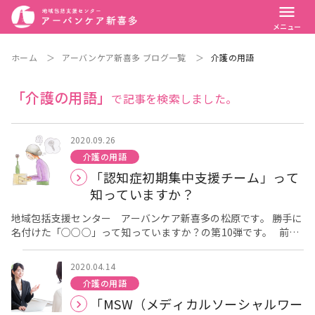
menu
メニュー
ホーム
＞
アーバンケア新喜多 ブログ一覧
＞
介護の用語
「介護の用語」
で記事を検索しました。
2020.09.26
介護の用語
「認知症初期集中支援チーム」って
知っていますか？
地域包括支援センター アーバンケア新喜多の松原です。 勝手に
名付けた「○○○」って知っていますか？の第10弾です。 前回
の第9弾はこちら 東大阪市 「介護用品支給事業」って知って
いますか？ [caption id="attachment_1080" align="alignleft"
2020.04.14
width="300"] お薬飲んだかな？[/caption] 認知症が疑われる
介護の用語
場合には、早期発見と早期対応が大切であると言われています。
「MSW（メディカルソーシャルワー
ごみの出し方がわからなくなってきた、お薬の管理が難しくなっ