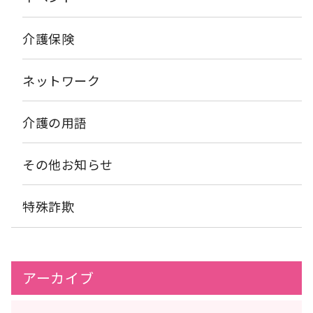
病院での入院相談や退院援助、療養中のニーズの発掘と解決、地
在新型コロナウイルス感染症の影響で開催を中止していますが、
心身および社会性など広い範囲でダメージを受けたときに回復で
域への社会復帰の促進を援助しています。病院は身体を治療する
毎月第2金曜日には御厨楽らく体操、第4金曜日には長田楽らく体
きる力が弱くなり（生理的予備能の低下）、環境や外敵からのス
場だけではなく、心の不安や心配を解決する場でもあるため、患
操を開催しております。フレイル予防のためにもぜひご参加いた
トレスに対しても抵抗力が弱くなります。しかし、適切に支援を
介護保険
者がスムーズに退院し、社会復帰できるようにMSWが援助してく
だければと思います。 お申し込みは地域包括支援センターアーバ
うけることで健常な状態に戻ることができる時期ともされていま
れます。一人で悩まずに、専門職である医療ソーシャルワーカー
ンケア新喜多 06－6784－0001 までご連絡ください。
す。 地域包括支援センターアーバンケア新喜多ではフレイル予
へ相談することがニーズ解決の近道になります。 地域包括アー
防の観点から介護予防教室の開催や地域自治会などでの予防につ
ネットワーク
バンケア新喜多においても、各病院のMSWの方々と連携を取りな
いてのお話しなどさせていただいております。地域で元気にお過
がら退院後のサービスがスムーズに提供できるように取り組んで
ごしいただくためにもご興味がございましたらお気軽にアーバン
います。ご相談いただければ事業所より病院MSWさんと連携もい
ケア新喜多までお問合せ下さい。 次回はフレイルに陥りやすい
介護の用語
たしますのでお困りのことがございましたらお気軽にご相談くだ
原因やその予防方法などご説明させていただきたいと思います。
さい。
不定期更新となりますがお楽しみに。
その他お知らせ
特殊詐欺
アーカイブ