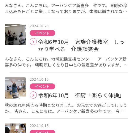
らの部は12名、14:45からの部は8名の方が参加してくださいま
みなさん、こんにちは。アーバンケア新喜多 仲です。 朝晩の冷
した。 講師は、いつも楽しく体操される、健康運動実践指導者の
え込みも日ごとに厳しくなっておりますが、体調は崩されてない
前田真理子先生です。前田先生は身体を動かすときに筋肉や骨格
ですか。 今回は10月26日に開催されました、リボンカフェにつ
がどのように関係しているのか、運動をすることでどのような効
いて報告させていただきます。 今回は【ちぎり絵】に挑戦してい
2024.10.28
果があるかなどわかりやすく解説してくださいます。今月はリズ
ただきました。秋ということでテーマは【ブドウ】です。 台紙に
イベント
ムに乗って身体を曲げる、伸ばす、ひねるなどダブルタスクを中
好きな大きさでイラストを描いて用紙を貼り付けていきます。
令和6年10月 家族介護教室 しっ
心とした運動メニューでの体操でした。2つの事を考えながら身
大きさはもちろん、用紙を細かくちぎり重ね合わせて立体的に仕
体を動かす事は脳への刺激も多いようで、皆さま少し苦戦しなが
上げている方や、一粒一粒ちがう色で構成している方など、色々
かり学べる 介護談笑会
ら運動に取り組まれておりました。 いつものように頭と体をほ
なぶどうができ、見ていてとても面白かったです。 作品作りの
ぐす指運動から始まり、しっかりと時間をかけて体をほぐすスト
後に体組成計で体重測定を行わせていただき、前回との比較でご
みなさん、こんにちは。地域包括支援センター アーバンケア新
レッチを行いました。右手と左手で別の動きをしたり、両手、両
自身の身体の状態を確認されていました。 「リボンカフェ」は認
喜多の仲です。 朝晩涼しくなり日中との気温差がありますが、体
足で違う動きをするなど頭と身体の両方を鍛えていただきまし
知症当事者の方はもちろんですが、地域の方にも参加していただ
調崩さずにお過ごしでしょうか。 今回は、10月26日(土)に東大
た。また定番のスクワットでは、しっかりと姿勢を保持すること
く事で、認知症であっても、いつまでも住み慣れた地域で生活を
阪Mビルで開催した家族介護教室「しっかり学べる介護談笑会」
2024.10.15
の大切さや目線などに注意しながら行いました。 [caption
続けていただけるように、地域のつながりの場になればと開催さ
の様子を報告します。 本日は8名の方に参加していただきまし
イベント
id="attachment_4270" align="alignnone" width="300"] し
せていただいています。 次回は11月16日土曜日 13:30から御厨
た。 今回は「災害に対しての備え」について、管理者の髙平より
令和6年10月 御厨「楽らく体操」
っかりと身体が伸びていますね。[/caption] [caption
会館で開催の予定です。参加定員を15名とさせていただいており
お話させていただきました。 みなさんのお家には災害用の備蓄は
id="attachment_4272" align="alignnone" width="300"] タ
ますので、参加ご希望の方は地域包括支援センターアーバンケア
ありますか？ 最近は味にもこだわった缶詰・レトルト食品や、水
秋の訪れを感じる時期となりました。お元気でお過ごしでしょう
オルを使ってわかりやすく説明してくださいます。[/caption]
新喜多（06-6784-0001）までご確認いただければ幸いです。ご
だけで調理できるアルファ化米といった備蓄用食品も発売されて
か。 皆さん、こんにちは。アーバンケア新喜多の仲です。 今回
[caption id="attachment_4274" align="alignnone"
参加をお待ちいたしております。
います。 普段から少し多めに加工品をストックしておき、日常生
は10月11日に御厨会館で開催された「御厨楽らく体操」につい
width="300"] 目線を下げないことがポイントだそうです。
活で備蓄を使用し常に新しいものをに入れ替えていく方法をロー
て報告します。 当日は25名の方に参加してくださいました。 講
[/caption] また最後にはザ・ピーナッツさんの「恋のフーガ」の
リングストックと言います。 ローリングストックを行うことで、
2024.10.15
師は、いつも楽しく体操される健康運動実践指導者の前田真理子
歌に合わせた体操を皆様で行いました。曲に合わせて大きく身体
いざというときの賞味期限切れを防いだり、災害時も日常生活に
イベント