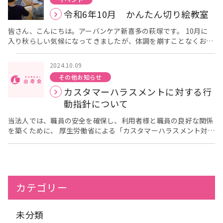
先生です。 初めにはいつものように頭と指の体操を行います。
を動かしました。皆さまは椅子に座っての体操でしたが、前田先
近い食生活を送ることができます。 そのほかに地域のハザードマ
令和6年10月 かんたん切り絵教室
右手と左手で異なる動きをするので、なかなか上手くできず苦戦
生は最後立ち上がり、とても楽しそうに踊っておられました。音
ップを見ていただきました。 災害発生時に必ずしも自宅にいると
している方が多かったです。 次にストレッチで身体をしっかりと
楽を聴く、体を動かすという2つの事を一度に行うことで色々な
は限りません。外出時に被災した場合、スムーズに避難できるよ
皆さん、こんにちは。アーバンケア新喜多の萩塚です。 10月に
ほぐします。 膝よりも少し足を出してぐっと前屈しています。そ
刺激を受けることが出来ました。 [caption
うに地域の避難所を確認しておく必要があります。 そのほかに家
入り秋らしい気候になってきましたが、体調を崩すことなくお過
の時しっかりと呼吸をすることで、ストレッチの効果が高まりま
id="attachment_4278" align="alignnone" width="300"] 大
族がバラバラの場所にいる時に被災した場合はどうするのかな
ごしでしょうか。 今回は、10月10日（木）に御厨会館で開催し
す。 最後はザ・ピーナッツの【恋のフーガ】の音楽に合わせて身
きく身体を動かします。[/caption] [caption
ど、ご家族の方と日頃から話し合っておくことが大切です。 次回
た「かんたん切り絵教室」の報告を行います。 当日は天気も良
体を動かします。 みなさん楽しそうに体を動かしておられまし
id="attachment_4275" align="alignnone" width="300"] 皆
は、12月21日（土） 10：30から東大阪Mビルにて「認知症サ
2024.10.09
く、4名の方にご参加いただいています。 時間になると各自集中
た。 「楽らく体操」は体を動かすことのできる、地域の皆様の
さん楽しそうですね。[/caption] 「楽らく体操」は定期的に体を
ポーター養成講座」を開催します。 定員15名での開催となって
その他お知らせ
して作品作りを行っています。 黙々と作業を行うので、あっとい
交流の場になっています。また頭の体操を兼ねた指運動では左右
動かすことのできる、地域の皆様の交流の場になっています。今
いますので、興味のある方はアーバンケア新喜多【06-6784-
カスタマーハラスメントに対する行
う間に1時間30分が過ぎてしまいます。 今回から、来年の干支の
で違う動きに取り組むことが刺激となるようです。 次回は令和6
回のように頭の体操を兼ねた運動では左右で違う動きに取り組む
0001】までご連絡ください。
「へび」の作品を開始した方は、 年明けまでに間に合うかなと談
動指針について
年11月8日 金曜日の14:00からの開催となります。 ご興味のあ
ことが刺激となるようで、前田先生は間違いやすい、できにくい
笑しながら、難しい箇所などは先生のアドバイスを受けながら、
る方は定員の関係もありますので、地域包括支援センター アー
ような運動を選んでおられるそうです。間違ってもみんなで笑え
作品作りに励んでおられました。 次回は、11月14日（木）御厨
当法人では、職員の安全を確保し、利用者様と職員の良好な関係
バンケア新喜多（06-6784-0001）までお問合せ下さい。健康を
ば怖くない（笑） 次回は令和6年11月22日 金曜日の13:30から
会館で13：30より開催予定となっています。 ご興味のある方
を築くために、 厚生労働省による「カスタマーハラスメント対策
一杯貯蓄して地域で元気に過ごしていきましょう。
と14:45からです。 ご興味のある方は定員の関係もありますの
は、アーバンケア新喜多【06-6784-0001】までお問合せくださ
企業マニュアル」に基づき、 カスタマーハラスメントに対する行
で、一度地域包括支援センターアーバンケア新喜多（06-6784-
い。
動指針を策定しています。 ご協力のほど宜しくお願い致します。
0001）までお問合せ下さい。健康を一杯貯蓄して地域で元気に
社会福祉法人由寿会
過ごしていきましょう。
カテゴリー
未分類