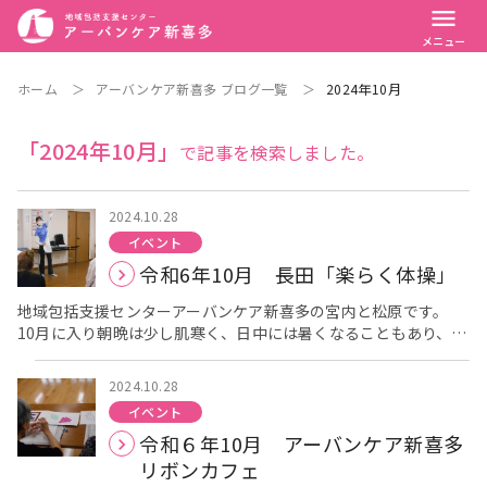
menu
メニュー
ホーム
＞
アーバンケア新喜多 ブログ一覧
＞
2024年10月
「2024年10月」
で記事を検索しました。
2024.10.28
イベント
令和6年10月 長田「楽らく体操」
地域包括支援センターアーバンケア新喜多の宮内と松原です。
10月に入り朝晩は少し肌寒く、日中には暑くなることもあり、朝
晩の気温差が大きい日が増えてきていますが皆様お変わりなくお
過ごしですか？ 本日は10月25日に長田東会館で開催されまし
2024.10.28
た、「楽らく体操」の様子をお伝えしたいと思います。 今回も感
イベント
染症予防の観点から三密を避けるために、13：30からと14:45か
令和６年10月 アーバンケア新喜多
らの２回に分け、窓の開放、入館時の検温、消毒、体操中のマス
クの着用、参加者間の距離確保などをしっかりと行いながら開催
リボンカフェ
させて頂きました。 当日は少し曇り空の午後でしたが、13:30か