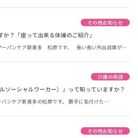
額給付金（1人当たり10万円）が給付される事になりま
現在の緊急事態を悪用した不審な電話やメールが増えてき
定額給付金10万円の支給につき、ご本人様の所在確認、
ュカードの暗証番号を教えてください。」との電話や「給
その他お知らせ
ンターネットからの申請のみになりますので、下記URLへ
すか？「座って出来る体操のご紹介」
確認、手続きを進めてください。」などのメールが届き、
聞き出そうとするようです。またマスク等を送り付け高額
アーバンケア新喜多 松原です。 長い長い外出自粛が続
向ける送り付け商法も見受けられるようです。 「コロナ
機会が減ってきていると思います。 今回は「公益財団法
に覚えのない商品」等に関する電話やメールには直ぐに対
OJTA）」様のホームページに上半身体操、下半身体操
、消費生活センターに相談するようにしましょう。 市
ましたのでご紹介いたします。どちらも座って出来る体操
が電話で誘導し、ATMの操作を依頼することはありませ
の体操 https://www.youtube.com/watch?
介護の用語
前の手続きに手数料の払い込みを求める事もありません。
操 https://www.youtube.com/watch?
カルソーシャルワーカー）」って知っていますか？
高、キャッシュカードの番号を聞く事やキャッシュカード
ッシュカードを預かる事もありません。ご自身や家族の方
う事が大切ですので、上半身、下半身と連続して行う必要
ーバンケア新喜多の松原です。 勝手に名付けた
届いたとしても支払いの義務はありません。とにかく直ぐ
や曜日を決めて別々に行っていただければと思います。
ますか？の第7弾です。 前回の第6弾はこちら 「ロコモ
相談してください。 東大阪市では振り込め詐欺、悪徳商
間となるかわかりませんので、コロナウィルス感染症が落
て知っていますか？ 「突然ケガをしたり病気になった
り込め詐欺被害防止機器を無償で貸与してもらえる事業も
れるように、体操や注意するべきことなど、今後も情報を
ったり…とりあえず病院に来たもののこれから先どうして
ある方は地域包括支援センター アーバンケア新喜多まで
す。
相談したらいいか分からない」という場合があると思いま
その他お知らせ
台数に限り（200台）がありますので、お問合せいただ