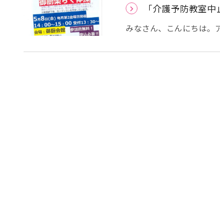
す。そんな時は、医療機
いた時には事業が終了し
「介護予防教室中
し、必要な情報や援助を受
援センターは高齢者が地
師や看護師との橋渡し的
かご不安な事やお困り事があ
みなさん、こんにちは。
ので、治療法で悩み、医
ければと思います。
コロナウイルス感染症拡大
の社会復帰についても、
催）のイベント・集会等
的な立場ですので安心し
感染拡大の状況としては
割は、厚生労働省から下
けた取り組みが今後にお
的問題の解決、調整援助
トや集会等の中止又は延期
問題の解決を図ってくれ
ーバンケア新喜多が主催
とのできるサービス情報
4/24（金） 長田楽ら
２．退院援助 医療機関
いただきます。 5/8の御厨楽らく体操は、新しくなった御厨会館での開催で楽
各関係機関と連携し、退
しみにしていただいてい
険制度を活用することが
に思っています。 開催
けることができるように
願いいたします。
うに支援してくれます。 
学）できるように支援して
て受診や受療の補助を行
り、病院や診療所へ情報
ハビリテーションや、ア