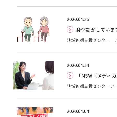
染症拡大が続く中、特別定
したが、この様な時には
ます。 具体的には「特別
銀行口座番号、キャッシ
2020.04.25
付金の支給についてはイ
身体動かしていま
アクセスし、詳細情報の
家族構成や個人情報等を
地域包括支援センター 
な代金を払い込む様に仕
いており、身体を動かす
対策」や「お金」、「身
人 大阪府柔道整復師会（
応することなく家族や警察
の動画が公開されており
町村職員や総務省の職員
ですのでご安心ください。 上半身
2020.04.14
ん。また支給にかかる事
v=uGXEKLVlirM 下半身の体
「MSW（メディ
電話で銀行口座や銀行残
v=eogXBdSt7ZM 上半身の対応は約13分、下半身の体操は約20分です。 運動は
の交換手続のためにキャ
毎日少しづつ継続して行
地域包括支援センターア
に身に覚えのない商品が
もありません。出来る時
「○○○」って知ってい
に対応せず家族や警察に
外出自粛がいつまでの期
ティブシンドローム」っ
法被害の防止に有効な振
ち着いた時に元気でいら
り、親が要介護状態にな
ありますので、ご興味の
ご提供させていただきま
いいか分からない、誰に
2020.04.04
お問合せください。ただし