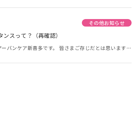
年4月20日、「新型コロナウイルス感染症緊急経済対
染拡大防止に留意しつつ、簡素な仕組みで迅速かつ的確に
、特別定額給付金事業が実施されることになりました。今
容を簡単にまとめてみました。 ☆給付額、給付対象者 給
その他お知らせ
き10万円で、給付対象者は、基準日(令和2年4月27日)に
タンスって？（再確認）
基本台帳に記録されている方となります。基本的には世帯
象者全員分をまとめて申請・受給することになります。ま
アーバンケア新喜多です。 皆さまご存じだとは思います
ての収入による条件はなく、年金受給世帯であること、失
ナウイルス特別措置法に基づき全都道府県に発令した緊急
と、生活保護の被保護者であることに関わらず、支給対象
9県が正式に解除されました。しかしながら今後もコロナ
保護制度の被保護者の収入認定に当たっては、収入として
戒して5月中は県をまたいだ移動を控えるなど、引き続き
方針となっています。 ☆給付金の申請及び給付の方法 給
められています。 残る8都道府県については、専門家の
方式、オンライン申請方式を基本とし、申請者は世帯主で
されれば今月末の期限を待たずに解除する考えが表明され
請者(世帯主)の本人名義の銀行口座への振込みとなりま
「感染者の増加スピードが高まれば、残念ながら2度目の
27日にオンライン申請が終了しています。 ☆申請書の郵
います。 そのため今後も大切になってくるのが3密にな
送での申請 5月27日に各世帯主あてに申請書が郵送され
タイルの確保、特にソーシャルディスタンスの確保です。
2年6月1日から令和2年8月31日となりますので注意が必
ますが、今一度ソーシャルディスタンスについて確認して
事項を記載の上、申請者である世帯主の本人確認書類（運
ャルディスタンスって何？ ソーシャルディスタンスとは日
）及び口座確認書類の写しを添付し、同封の返信用封筒で
味します。 新型コロナウイルスは、熱が出る、呼吸器症
。 郵送での申請方法の説明につきましては、総務省ウェ
的な症状が出ていなくてもウイルスを保有しているいわゆ