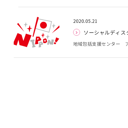
かとは思いますが、令和2
策」が閣議決定され、感
家計への支援を行うため
回給付を受けるための内
2020.05.21
付額は給付対象者1人につ
ソーシャルディス
おいて、東大阪市の住民
主が世帯に属する給付対
地域包括支援センター 
た給付をうけるにあたっ
が、5月14日に新型コロ
業保険受給世帯であるこ
事態宣言の対象から、3
となります。なお、生活
ウイルスの感染拡大を警
認定しない取扱いとする
感染予防に取り組むよう求
付金の申請は、郵送申請
評価を聞き、可能と判断
す。給付は、原則として申
ています。ただし政府は
す。 ※東大阪市では5月
宣言もあり得る」と語って
送及び給付の開始日 ○郵
らない新しい形の生活ス
ます。なお申請期間は令和
皆さまご存じだとは思い
要です。 申請書に必要
おきましょう。 ソーシ
転免許証や健康保険証等
本語では社会的距離を意
申請することになります
状が出ているなどの具体