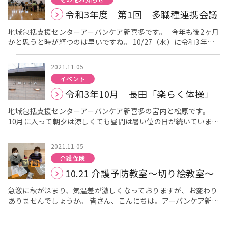
力は全身の筋力に比例します！」と話がありました。 握力のある
やすくお話しいただきました。 当日は、朝から天候も良く7名の
id="attachment_2109" align="alignnone" width="300"] で
で、興味のある方はアーバンケア新喜多【06-6784-0001】まで
令和3年度 第1回 多職種連携会議
人は、足の筋力もしっかりついています。 入院中などで体を動か
方にご参加いただいています。 開催にあたり管理者の髙平よりご
きないと言いながら皆さん真剣です。[/caption] [caption
ご連絡お願いします。
せない人は、手や腕の運動をすることで 足の筋力が落ちにくくな
挨拶させていただきました。 まずは福祉用具を利用するために必
id="attachment_2107" align="alignnone" width="300"] 前
地域包括支援センターアーバンケア新喜多です。 今年も後2ヶ月
るそうです。 [caption id="attachment_2070"
要な介護保険の申請や、介護保険のサービスについて、萩塚より
田先生の姿勢、キレイですね。[/caption] [caption
かと思うと時が経つのは早いですね。 10/27（水）に令和3年
align="alignnone" width="300"] タオルを上下に動かすことで
説明させていただきました。 認知症の予防につながる、自宅でも
id="attachment_2105" align="alignnone" width="300"] も
度 第1回 多職種連携会議を開催しましたので、お伝えしたい
肩甲骨の運動になります。[/caption] [caption
できる簡単な指の体操も行いました。 いよいよ本題である福祉用
ちろんスクワットも行います。[/caption] また最後には都はるみ
と思います。 多職種連携会議とは、地域の医療、保健、介護、
id="attachment_2071" align="alignnone" width="300"] ギ
具のお話を、ナニワ商事株式会社の方よりしていただきました。
さんの「さようなら」の音楽に合わせた体操を皆様で行いまし
2021.11.05
福祉の関係者が一堂に会し、事例の検討や研修会を通じて、各関
ャザリングで足の指もしっかり動かします。[/caption] 体に痛
資料だけでなく実際に福祉用具を持ってきていただき、実物を見
た。音楽に合わせて踊る事は、リズムに乗る、体操として次の動
イベント
係者同士の顔を知り、各職種で何ができるのか役割を確認する会
みがある方は、タオルの長さを調整したり 高さや角度を変えるこ
てもらいながら説明していただきました。 福祉用具といっても購
作を考えるなど一度に色々な事を考える必要があるので頭の体操
令和3年10月 長田「楽らく体操」
議です。 それにより在宅医療と介護の関係者間の連携を強化し、
とで、無理なく体操ができます。 [caption
入するものやレンタルで利用するものなど様々で、皆さん真剣に
にも良いそうです。大きな声こそ出せませんが、皆さん小さな声
地域の介護を必要とされる方々へ、より良いサービスを提供でき
id="attachment_2072" align="alignnone" width="300"] 足
聞いておられました。 説明を聞いてもらった後は、実際に福祉用
で歌われながら体操に取り組まれていました。 [caption
地域包括支援センターアーバンケア新喜多の宮内と松原です。
る体制を作ることを目的としています。月末のお忙しい時期にも
の裏がよく伸びて気持ちが良いですよ。[/caption] [caption
具を試していただきました。コロナウイルス感染症拡大防止対策
id="attachment_2106" align="alignnone" width="300"] 曲
10月に入って朝夕は涼しくても昼間は暑い位の日が続いていまし
関わらず8名の方々が参加してくださいました。 今回も開催に
id="attachment_2073" align="alignnone" width="300"] 普
で短い時間で消毒を行いながら実施しています。 参加者はお元気
に合わせて大きく動きます。[/caption] [caption
たが、今週から日中も寒くなり、冬が近づいてきている感じがあ
は三密を避け、窓の開放、入館時の検温、手指の消毒などをしっ
段あまり使っていない体側も伸ばします。[/caption] 最後は
な方が多く、普段は福祉用具に触れる機会もないため、分からな
id="attachment_2110" align="alignnone" width="300"] 皆
りますが、皆さまいかがお過ごしですか？ 10月22日に長田東自
かりと行いながら開催させて頂きました。 [caption
「ソーラン節」のリズムに合わせて体を動かします。 [caption
いことは質問しながら試されていました。 次回は、11月27日
2021.11.05
さん真剣に取り組まれます。[/caption] 「楽らく体操」に定期的
治会館で長田「楽らく体操」が開催されましたので、その様子を
id="attachment_2045" align="alignnone" width="300"] 管
id="attachment_2075" align="alignnone" width="300"] 力
（土）10：30より東大阪Mビルで開催予定になっています。 定
に体操に参加して体を動かすことや、また頭の体操を兼ねた指体
介護保険
お伝えしたいと思います。 緊急事態宣言も解除され、大阪の感
理者の髙平からご挨拶をさせていただきました。[/caption]
強く船をこいでいますね！[/caption] 皆さんも、自宅にあるタ
員15名での開催になりますので、ご興味のある方はアーバンケア
操、筋肉を鍛える運動などでは間違いがあっても笑いが生まれ、
10.21 介護予防教室～切り絵教室～
染者数も100人を下回る日が続いておりますが、油断できない状
[caption id="attachment_2046" align="alignnone"
オルを使って自宅でぜひチャレンジして下さいね。 次回は12月
新喜多【06-6784-0001】までご連絡お願いします。
明るい気持ちになることの場であるとも思います。大きな声で笑
況が続いておりますので今回も三密を避けるために、13：30か
width="300"] テーブル間のディスタンスは確保しています。
10日（金）に御厨会館にて開催予定です！ 皆さんのご参加をお
う機会があるのも「楽らく体操」の良いところではないかと思い
急激に秋が深まり、気温差が激しくなっておりますが、お変わり
らと14：45からの２回に分け、窓の開放、入館時の検温、手指の
[/caption] コロナウイルス感染症が蔓延したことによって、外出
待ちしております。
ます。 [caption id="attachment_2114" align="alignnone"
ありませんでしょうか。 皆さん、こんにちは。アーバンケア新喜
消毒、使用した椅子の消毒などをしっかりと行いながら開催させ
機会等が減り、フレイル状態になってしまった方への事例につい
width="212"] 12月のみ開催日が変更になっています。
多 山本です。 今回は、10月21日（木）に御厨会館で開催した
て頂きました。 今回は13:30からの部は14名の方が、14:45から
て、各職種で意見を交換しました。また事例検討だけではなく、
[/caption] 次回は講師の前田先生のご都合もあり、令和3年12月
「かんたん切り絵教室」について報告します。 当日は、5名の方
の部は10名の方が参加してくださいました。 講師は、いつも楽
往診に行かれている先生や訪問介護事業所の方などから、在宅で