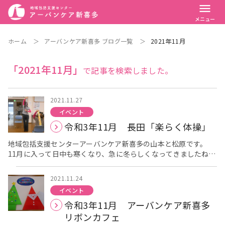
menu
メニュー
ホーム
＞
アーバンケア新喜多 ブログ一覧
＞
2021年11月
「2021年11月」
で記事を検索しました。
2021.11.27
イベント
令和3年11月 長田「楽らく体操」
地域包括支援センターアーバンケア新喜多の山本と松原です。
11月に入って日中も寒くなり、急に冬らしくなってきましたね。
皆さまはいかがお過ごしですか？ 11月26日の金曜日に長田「楽
らく体操」が長田東自治会館で開催されましたので、その様子を
2021.11.24
お伝えしたいと思います。 [caption id="attachment_2103"
イベント
align="alignnone" width="300"] こちらの会館で行っていま
令和3年11月 アーバンケア新喜多
す。[/caption] 大阪の感染者数も20人を下回る日が続いてお
り、全国的にも150人を下回る日が続いていますが、油断のでき
リボンカフェ
ない状況が続いておりますので、今回も三密を避けるために、