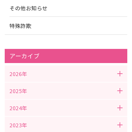
id="attachment_2041" align="alignnone" width="300"] 前
田先生の指導にも熱が入ります！[/caption] また最後には「リン
その他お知らせ
ゴの歌」の音楽に合わせた体操を皆様で行いました。音楽に合わ
せて踊る事は、リズムに乗る、体操として次の動作を考えるなど
一度に色々な事を考える必要があるので頭の体操にも良いそうで
特殊詐欺
す。余談ですがダンスをしている方は認知症になりにくいとのデ
ータもあるそうですよ。 [caption id="attachment_2042"
align="alignnone" width="300"] りんごの歌に合わせて優雅に
踊ります。[/caption] [caption id="attachment_2039"
align="alignnone" width="300"] 大きくポーズ！[/caption]
アーカイブ
「楽らく体操」は楽しく体を動かすことのできる、地域の皆様の
交流の場になっています。また頭の体操を兼ねた運動などでは間
違いがあっても笑いが生まれ、明るい気持ちになることのできる
2026年
場であるとも思います。大きな声で笑う機会があるのも「楽らく
体操」の醍醐味ではないかと思います。 次回は令和3年11月26
日 金曜日の13:30からと14:45からです。健康を一杯貯蓄して地
2025年
域で元気に過ごしていきましょう。
2024年
2023年