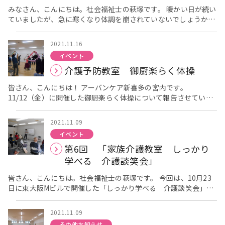
13：30からと14：45からの２回に分け、窓の開放、入館時の検
みなさん、こんにちは。社会福祉士の萩塚です。 暖かい日が続い
温、手指の消毒、使用した椅子の消毒などをしっかりと行いなが
ていましたが、急に寒くなり体調を崩されていないでしょうか。
ら開催させて頂きました。今回は13:30からの部は11名の方が、
今回は、11月20日（土）に御厨会館で開催された、アーバンケ
14:45からの部は10名の方が参加してくださいました。 講師
ア新喜多リボンカフェについてご報告します。 当日は朝から天候
2021.11.16
は、いつも楽しく体操される、健康運動実践指導者の前田真理子
も良く、6名の方にご参加いただいています。 まず初めに管理者
イベント
先生です。前田先生は運動をする前に、その運動でどのような効
の髙平より挨拶がありました。 インフルエンザの話になり、参加
介護予防教室 御厨楽らく体操
果があるかなどわかりやすく解説してくださいます。 [caption
者の方はみなさん予防接種も済んでいるとのことでした。 リボン
id="attachment_2102" align="alignnone" width="300"] 先
カフェでは、指先を動かすことが認知症予防につながるというこ
皆さん、こんにちは！ アーバンケア新喜多の宮内です。
ずはリラックスして体をほぐします。[/caption] いつもの頭と
ともあり、毎回季節の物作りを行っています。 今回は、少し気が
11/12（金）に開催した御厨楽らく体操について報告させていた
体をほぐす指運動から始まり、本日は脇の筋肉を伸ばすことで股
早いですが折り紙と色画用紙を使用し、クリスマスカード作りを
だきます。 前回よりも参加者が多く、初めて参加される方もお
関節が柔らかくなり、歩行時の安定につながることをわかりやす
行いました。 折り紙を使用しサンタクロースともみの木を作りま
られました。 今回はストレッチの後で、タオルを使った体操を行
く教えてくださいました。関係ないように思える筋肉がつながっ
したが、難しい工程もあり、分からないところは隣の方と教えあ
2021.11.09
いました。 [caption id="attachment_2067"
て体を構成しているのですね。 また本日はタオルを使った体操を
いながら 和気あいあいと作業されていました。 完成したサンタ
イベント
align="alignnone" width="300"] 指をしっかり動かすことで脳
していただきましたが、タオルを使うことで伸ばしにくい動作も
クロースともみの木を色画用紙に貼り、シールで飾り付けを行い
第6回 「家族介護教室 しっかり
が活性化します。[/caption] [caption id="attachment_2068"
行いやすくなったり、無理なく伸ばすことができる事、また床に
ます。 特に男性陣が作業に夢中になり、シールで雪を降らせたり
align="alignnone" width="300"] 腰もゆっくり伸ばしてあげま
学べる 介護談笑会」
広げ足の指先でたぐり寄せる動作（ギャザリング）をすることで
されていました。 それぞれ個性のある作品が完成しています。
しょう。[/caption] 体がほぐれたところで、いよいよタオルの
足の裏の筋肉を鍛えることができ、歩行時の安定につながる事な
リボンカフェは認知症当事者の方はもちろんですが、地域の方に
登場です。 [caption id="attachment_2074"
皆さん、こんにちは。社会福祉士の萩塚です。 今回は、10月23
ども教えてくださいました。 [caption id="attachment_2104"
も参加していただく事で、認知症であっても、 いつまでも住み慣
align="alignnone" width="300"] まずは軽くタオルを振りま
日に東大阪Mビルで開催した「しっかり学べる 介護談笑会」に
align="alignnone" width="300"] タオルを使うと無理なく運動
れた地域で生活を続けていただけるよう、地域のつながりの場と
す。[/caption] [caption id="attachment_2069"
ついてご報告いたします。 東大阪Mビルでは2回目の開催とな
が出来ます。[/caption] [caption id="attachment_2108"
なればと開催させていただいています。 次回は、12月18日
align="alignnone" width="300"] 指２本でしっかり両端を掴
り、10月は「いろいろな福祉用具について」という内容で、福祉
align="alignnone" width="300"] ギャザリング。難しいですが
（土）13：30から御厨会館で開催を予定しています。コロナウイ
2021.11.09
み、タオルを横に引っ張ります。[/caption] 前田先生から「握
用具事業所のナニワ商事株式会社の方にお越しいただき、分かり
前田先生はお上手です。[/caption] [caption
ルス感染症拡大防止の観点から 定員15名での開催になりますの
その他お知らせ