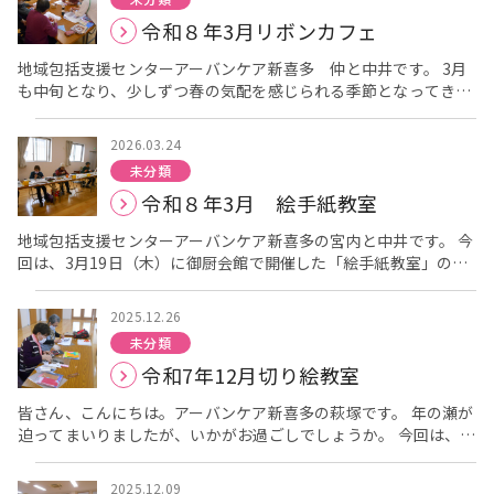
り、両手で異なる動きを行ったりと、少し頭を使う内容でした
記URLをご覧ください。
由寿会 健康経営について 健康経営優
混ぜてグラデーションにする方や、雲やお花を書いてくださる方
[/caption] 運動は無理をしないことも重要です。 家でもできる
令和８年3月リボンカフェ
が、皆さま笑顔で取り組まれていました。「あれ？思ったように
良法人制度とは？ 健康経営優良法人制度とは、地域の健康課題に
など皆さまのセンスが光ります
仕上げに力強い幹を描き足せ
簡単な運動をいくつか教えてもらいました。 [caption
動かない」と笑い合いながら、和やかな雰囲気で進みました。
即した取り組みや日本健康会議が進める健康増進の取り組みをも
ば、世界にひとつだけの「満開の桜」の完成です！ [caption
id="attachment_5814" align="alignnone" width="300"] 下
地域包括支援センターアーバンケア新喜多 仲と中井です。 3月
[caption id="attachment_5478" align="alignnone"
とに、特に優良な健康経営を実践している大企業や中小企業等の
id="attachment_5558" align="alignnone" width="300"] 大
肢筋力だけでなく、体幹の運動をしっかりしましょう。
も中旬となり、少しずつ春の気配を感じられる季節となってきま
width="300"] 左右で違う動きをするのは難しいです
法人を顕彰する制度です。 健康経営に取り組む優良な法人を「見
きく桜が咲いていて素敵ですね。[/caption] [caption
[/caption] [caption id="attachment_5815"
した。寒暖差のある日が続いていますが、皆様いかがお過ごしで
ね。 [/caption] このような運動は、脳への刺激にもつながり、認
える化」することで、従業員や求職者、関係企業や金融機関など
id="attachment_5555" align="alignnone" width="300"] ご
align="alignnone" width="300"] 自分の体の状態に合わせて強
しょうか。 今回は、令和8年3月21日（土）に御厨会館で開催し
知機能の維持にも効果が期待できます。楽しみながら行うこと
から「従業員の健康管理を経営的な視点で考え、戦略的に取り組
家族様にも参加していただきました。[/caption] 完成した後
2026.03.24
度を調整します。[/caption] 最後は宅配乳製品の試飲とアンケ
た「リボンカフェ」の様子をお伝えします。 当日は感染症予防の
が、継続のポイントですね。 その後は、姿勢を意識した立ち方
んでいる法人」として社会的に評価を受けることが出来る環境を
は、お互いの作品を見せ合いながらの交流タイムです。「あなた
ートを書いて終了です。 皆さんも今日から運動と食事管理を始め
未分類
観点から三密を避けるために、窓の開放、入館時の検温、消毒な
や、バランス感覚を養う運動へと移りました。背筋を伸ばすこ
整備することを目的としています。 健康経営についての詳細は
の桜、ボリュームがあって立派ね！」「色がとっても綺麗！」
てみて下さいね。 次回は来月8月22日（土）10：30～11：30で
令和８年3月 絵手紙教室
どを行いながら開催させて頂きました。 当日は穏やかな春の午後
と、そして脇をしっかり伸ばすことの大切さについてもお話があ
下記URLをご覧ください。
◎経済産業省：「健康経営優良法
と、あちこちで称賛の声が上がっていました。 作品を眺めている
「脳年齢測定会」を予定しています。 普段あまり測定する機会は
となり、ご家族様を含め20名の方にご参加いただきました。 来
りました。脇を伸ばすことであばらが開き、呼吸がしやすくなり
人2025」認定法人が決定しました！(2026/03/09)
◎健康経営
と、自然と昔のお花見の思い出話も飛び出し、心温まる和やかな
ないと思いますので、興味のある方はぜひご参加下さい。 アーバ
地域包括支援センターアーバンケア新喜多の宮内と中井です。 今
られた方から、まずコーヒーやお茶を飲んでいただきながら休憩
ます。反対に、あばらが閉じた状態が続くと呼吸が浅くなり、体
優良法人認定制度ポータルサイト「ACTION！健康経営」 社会
時間となりました。 リボンカフェ終了後には、体組成計で体重測
ンケア新喜多 06－6784－0001までご連絡をお待ちしていま
回は、3月19日（木）に御厨会館で開催した「絵手紙教室」の様
やお話をしていただき、その後作品作りに取り組んでいただきま
の働きにも影響が出やすくなるそうです。 [caption
福祉法人由寿会 本部企画室 竹中
定を行い、前回との比較でご自身の身体の状態を確認していただ
す！
子をお届けします。 当日は、2回目の開催となり新規3名の方を
した。 今回は、折り紙作品を紹介しているサイト「おりがみの時
id="attachment_5483" align="alignnone" width="300"] 先
きました。 また機能訓練指導員の葉山先生による体操も行いまし
含め、10名の皆さまにご参加いただきました。 今回の教室で
間」の作品を参考に、“ハートねこポケット”の折り紙制作を行い
生の姿勢はいつも美しいですね。[/caption] [caption
2025.12.26
た。体を動かすことで気分もリフレッシュされ、会場には明るい
は、技術だけでなく、絵手紙において大切な「心の持ち方」につ
ました。 折り紙は指先を使う作業が多く、手先の運動や集中力を
id="attachment_5482" align="alignnone" width="300"] 脇
笑顔や大きな声が見られました。 [caption
未分類
いても学ぶ機会となりました。 絵手紙とは、ハガキに身近なモチ
必要とすることから、認知症予防にもつながる活動の一つとされ
が伸びていますね。[/caption] また、「足の裏で地球を押すよう
id="attachment_5564" align="alignnone" width="300"] 皆
令和7年12月切り絵教室
ーフの絵と短い言葉を添え、相手への気持ちを伝える手紙です。
ています。 職員の説明を聞きながら、皆さま丁寧に折り進めてお
に立つ」という意識を持つことで、自然と姿勢が伸びやすくなる
さん頑張っていますね。[/caption] 「リボンカフェ」は、認知
絵の上手さよりも気持ちを伝えることを大切にしており、「ヘタ
られました。 [caption id="attachment_5403"
とのことでした。骨が正しい位置に整うことで、過度に筋肉を使
症当事者の方やご家族の方だけでなく、地域の方にも気軽に参加
皆さん、こんにちは。アーバンケア新喜多の萩塚です。 年の瀬が
でいい ヘタがいい」という言葉がモットーとなっています。 今
align="alignnone" width="300"] 皆さん真剣に取り組まれてい
わなくても、楽に良い姿勢を保つことができるそうです。 実際
していただける交流の場です。 認知症があっても住み慣れた地域
迫ってまいりましたが、いかがお過ごしでしょうか。 今回は、
回も講師には、東大阪市で活動されている絵手紙彩の代表・永重
ます。[/caption] 折り進めていくうちに少しずつ猫の形が見え
に、背筋を伸ばし体の軸を意識しながら、かかとの上げ下げや片
で安心して暮らし続けていただけるよう、地域のつながりづくり
12月18日（木）に御厨会館で開催した「切り絵教室」の様子を
信江先生をお迎えしました。 [caption id="attachment_5372"
てきて、皆さま集中して制作に取り組んでおられました。 途中で
足立ちに挑戦しました。 [caption id="attachment_5490"
を目的として開催しています。 次回は5月16日土曜日 13:30か
お伝えします。 切り絵教室では、感染予防の観点から窓の開放、
align="alignnone" width="300"] 先生の説明を真剣に聞いてい
「ここはどうするの？」と声を掛け合いながら、和やかな雰囲気
2025.12.09
align="alignnone" width="300"] 皆さん一生懸命に取り組まれ