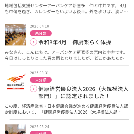
加された方は健康意識の高い方ばかりでした。[/caption] 男女
地域包括支援センターアーバンケア新喜多 仲と中井です。 4月
合わせて11名の方が参加されました。 まずは準備してくれた測
も中旬を過ぎ、カレンダーもいよいよ後半。外を歩けば、淡いピ
定機器で一人ずつ測定してもらいます。 [caption
ンク色から鮮やかな新緑へと移り変わる景色に、春の深まりを感
id="attachment_5806" align="alignnone" width="300"] ス
じる今日この頃ですが、皆様いかがお過ごしでしょうか？ 今回
タッフの方の説明を受け、裸足でゆっくりと測定器に上がりま
2026.04.10
は、令和8年4月18日（土）に御厨会館で開催した「リボンカフ
す。[/caption] [caption id="attachment_5805"
未分類
ェ」の様子をお伝えします。 感染症予防の観点から三密を避ける
align="alignnone" width="300"] 結果が出た方は隣の人とくら
令和8年4月 御厨楽らく体操
ために、窓の開放、入館時の検温、消毒などを行いながら開催さ
べて一喜一憂されていました。[/caption] 参加者全員の測定が
せて頂きました。 当日は穏やかな春の午後となり、ご家族様を含
終わったら、測定結果をみながら評価に移ります。 結果の見方に
みなさん、こんにちは。アーバンケア新喜多の宮内と中井です。
め16名の方にご参加いただきました。 来られた方から、まずコ
ついて説明があり、皆さん真剣に聞き入っておられました。
今日はしっとりとした春の雨となりましたが、どこかあたたかさ
ーヒーやお茶を飲んでいただきながら休憩やお話をしていただ
[caption id="attachment_5811" align="alignnone"
も感じられる一日ですね。皆さまいかがお過ごしでしょうか。 今
き、その後作品作りに取り組んでいただきました。 今回は、保育
width="300"] グラフの見方について丁寧に説明してくれまし
回は、4月10日(金)に御厨会館で開催されました、「御厨楽らく
サイト『ほいくる』さんで紹介されていたアイデアを参考に、立
た。[/caption] 今回は年齢ではなく身長を基準に体成分を調べ
2026.03.31
体操」の様子をお伝えします。 今回も感染症予防の観点から三密
体的な「桜の木」づくりに挑戦しました。
ギュッ、ギュッ。
てもらいました。 身長の高い人と低い人では必要な筋肉量が違い
未分類
を避けるために、窓の開放、入館時の検温、消毒などを行いなが
指先で「脳トレ」！ 今回の主役は、色鮮やかなフラワーペーパー
ます。 [caption id="attachment_5807" align="alignnone"
健康経営優良法人2026（大規模法人
ら開催させて頂きました。 当日はあいにくの雨の午後でしたが、
です。小さく切った紙を鉛筆と割りばしの先に当てて、土台とな
width="300"] 今の体の状態を確認できる機会になります。
新規5名の方を含む28名の方が参加してくださいました。 講師
部門）」に認定されました！
る粘土に「ギュッ」と押し込んでいきます。 この「狙ったところ
[/caption] 筋肉量が低下すると、バランスを崩しそうな時など
は、いつも楽しく体操される健康運動実践指導者の前田真理子先
に押し込む」という動作は、指先のコントロール力や集中力を養
咄嗟に足が前に出なくなり、 転倒して骨折するなど大きなケガに
生です。前田先生は身体を動かすときの姿勢の大切さや、運動を
この度、経済産業省・日本健康会議が進める健康経営優良法人認
うため、楽しみながらの認知症予防にも繋がります。 [caption
つながってしまいます。 [caption id="attachment_5812"
する際の注意点などわかりやすく解説してくださいます。 今回の
定制度において、 「健康経営優良法人2026（大規模法人部
id="attachment_5550" align="alignnone" width="300"] 上
align="alignnone" width="300"] 筋力低下は腰や膝の痛みにも
テーマは「姿勢とバランス感覚」です。自分の足で歩くための運
門）」に認定されました！ 2025と続いて3年連続の認定です！
手に押し込んでいますね。[/caption]
ひとつとして同じもの
つながります。[/caption] 筋力をつけるためには運動＋食事で
動を行ってくださいました。 今日もいつものように、頭と体をほ
今後もより一層、職員の健康保持・増進を図りながら健康経営を
はない、個性豊かな「桜」 作業が進むにつれ、粘土の上にふわふ
す
[caption id="attachment_5813" align="alignnone"
2026.03.24
ぐす「指運動」からスタートしました。手と足で違う動きをした
推進してまいります。 由寿会の健康経営についての取り組みは下
わのピンク色の花びらが広がっていきます。 濃淡の違うピンクを
width="300"] 皆さんご存じの「たんぱく質」ですね。
未分類