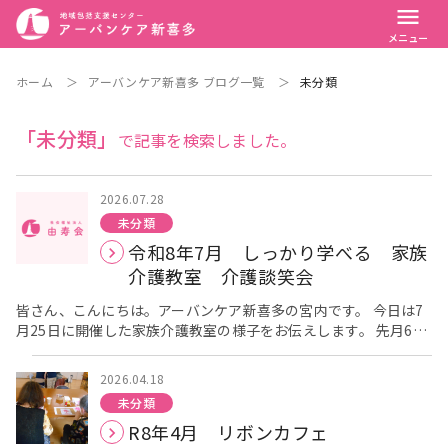
menu
メニュー
ホーム
＞
アーバンケア新喜多 ブログ一覧
＞
未分類
「未分類」
で記事を検索しました。
2026.07.28
未分類
令和8年7月 しっかり学べる 家族
介護教室 介護談笑会
皆さん、こんにちは。アーバンケア新喜多の宮内です。 今日は7
月25日に開催した家族介護教室の様子をお伝えします。 先月6月
27日に開催する予定でしたが、台風の影響を考慮して今月に変更
させてもらいました。 今回はヤサカ商事株式会社の方を講師にお
2026.04.18
招きし、体成分分析測定会を行いました。 内臓脂肪レベル・身体
未分類
強度・筋肉バランスなどがわかります。 [caption
R8年4月 リボンカフェ
id="attachment_5809" align="alignnone" width="300"] 参