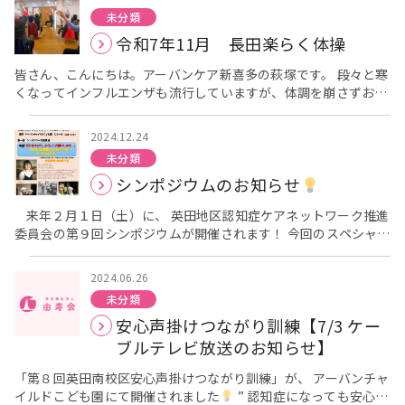
ら御厨会館で開催の予定です。参加ご希望の方は 地域包括支援セ
入館時の体温測定、消毒などをしっかりと行いながら開催させて
ます。[/caption] はじめに先生から、使用する道具や筆の持ち
の中で作業が進んでいきました。 [caption
ています。[/caption] 皆さま一つひとつの動きを意識しなが
未分類
ンター アーバンケア新喜多（06-6784-0001）までご連絡いた
いただきました。 当日は天気が良く寒さも少しはマシでしたが、
方について丁寧な説明がありました。筆は上の方を軽く持ち、穂
id="attachment_5404" align="alignnone" width="300"] ど
ら、しっかりと取り組まれており、その頑張る姿がとても印象的
だければ幸いです。 次回のリボンカフェも、皆さまのご参加をお
令和7年11月 長田楽らく体操
お休みもあり3名のみの参加となりました。 皆さん、いつも通り
先で紙に刻むように、ゆっくり線を描くのがポイントです。
んどん猫の形ができてきていますね。[/caption] 完成すると、
でした。 そして今回の楽曲は、西城秀樹さんの「YMCA」でし
待ちいたしております。
少し早めに来られ開始時間までは参加者同士の交流を楽しまれて
[caption id="attachment_5377" align="alignnone"
それぞれいろいろな表情の個性のある作品が出来上がり、参加者
た。少しテンポが速い曲でしたが、皆さま歌いながら体を動かさ
皆さん、こんにちは。アーバンケア新喜多の萩塚です。 段々と寒
いました。 今月はお正月に向けて「だるま」の作品に取り組んで
width="300"] ピーマンの鮮やかな色が素敵ですね！[/caption]
同士で見せ合いながら交流されている様子が見られました。 作品
れ、終始楽しそうなご様子が見られました。会場も明るく、自然
くなってインフルエンザも流行していますが、体調を崩さずお過
いただきました。 作品作りを開始すると黙々と作品完成に向けて
先生のお手本を見た後は、皆さんで練習を行いました。線や丸を
を見ながら会話も弾み、楽しい時間を過ごしていただくことがで
と笑顔が広がるひとときとなりました。 [caption
ごしでしょうか。 今回は、11月28日（金）に長田東会館で開催
取り組まれていました。 長年開催していました「切り絵教室」で
描くことから始め、少しずつ筆の使い方に慣れていきます。
きました。 [caption id="attachment_5411"
id="attachment_5498" align="alignnone" width="300"] 先
した介護予防教室「長田楽らく体操」の報告を行います。 当日は
すが、来年1月をもって終了することになりました。 2月からは
[caption id="attachment_5378" align="alignnone"
2024.12.24
align="alignnone" width="300"] まつ毛もパッチリでかわいい
生より「ヤングマン、ヤングウーマンで行きましょう！」との元
天気も良く、一部13名・二部11名の方にご参加していただけま
新たに別の教室が開催できるように現在調整中です。 来月のブロ
width="300"] 一人ずつ丁寧に指導してくれます。[/caption] 皆
ですね[/caption] [caption id="attachment_5412"
未分類
気な掛け声がありました。[/caption] [caption
した。 まずは指先の体操を行います。左右の手で違う動きをする
グ更新時には新しい教室の情報をお伝えできると思います。続報
さん集中して取り組んでおられます。 練習の後は、先生が用意し
align="alignnone" width="300"] ポケットにもなっているの
id="attachment_5495" align="alignnone" width="300"] 皆
シンポジウムのお知らせ
ことで脳が活性化され、認知症の予防に繋がります。 皆さん、必
をお待ちください。
てくださったモチーフの中から好きなものを選び、作品づくりに
で、「お年玉入れにもいいかも～！」との意見もありました。
さん歌を歌いながら楽しく踊られていて素敵でした。[/caption]
死に動きについてこられていました。 次に全身を伸ばしていきま
取り組みました。ピーマンやデコポン、そら豆など、春らしい
[/caption] リボンカフェ終了後には、体組成計で体重測定を行
「楽らく体操」は体を動かすことのできる、地域の皆様の交流の
来年２月１日（土）に、 英田地区認知症ケアネットワーク推進
す。普段伸ばすことのない箇所を意識して伸ばすので気持ちが良
瑞々しい題材が並びます。 [caption id="attachment_5368"
い、前回との比較でご自身の身体の状態を確認していただきまし
場となっています。 次回は令和8年5月8日 金曜日の14:00から
委員会の第９回シンポジウムが開催されます！ 今回のスペシャル
いです。 全身がほぐれたところで今月のテーマの代謝を上げる運
align="alignnone" width="300"] どの題材にしようか皆さん悩
た。 また機能訓練指導員の葉山先生による体操も行いました。体
の開催となります。 ご興味のある方は定員の関係もありますので
ゲストは、 映画「ぼけますから、よろしくお願いします。」の映
動を行います。 インナーマッスルを鍛えることで代謝が上が
んでおられました。[/caption] ここで先生から、大切なお話が
を動かすことで気分もリフレッシュされ、会場には明るい笑顔や
地域包括支援センター アーバンケア新喜多（06-6784-0001）
画監督 信友直子氏です。 認知症のお母様と、今年１０４歳のお
るとのことで運動内容は厳しかったです。 皆さん、無理のないよ
2024.06.26
ありました。 「絵を上手に描くことよりも、添える『言葉』が何
大きな声が見られました。 [caption id="attachment_5416"
までお問合せ下さい。 最近は気温も上がり、春の訪れを感じる日
父様のお話しです。 とても分かりやすいお話しですので、是非と
う自身で出来る範囲で運動に取り組まれていました。 最後は毎月
より大切です。そして、誰に送るのか、相手をしっかり思い浮か
未分類
align="alignnone" width="300"] みなさん大きな声を出しなが
が増えてきましたね。「最後まで自分の足で歩く」ためには、
もお聴きください♪ 後半はネットワーク委員の先生方による 愉
恒例となっている曲に合わせて身体を動かします。 今月は、都は
べて書くことが大切ですよ」 この言葉を受けて、参加者の皆さん
ら体操をしています。[/caption] [caption
安心声掛けつながり訓練【7/3 ケー
日々の積み重ねが大切です。無理のない範囲で、ぜひご自宅でも
しいお話や、体を動かす体操もあります◎ あっという間の２時間
るみさんの「好きになった人」です。昔を思い出し、口ずさみな
は「あの人に送ろう」と大切な方の顔を思い浮かべながら、一筆
id="attachment_5415" align="alignnone" width="300"] し
続けてみてください。 健康を一杯貯蓄して地域で元気に過ごして
になると思います。 入場無料ですが、申し込みが必要です。 定
ブルテレビ放送のお知らせ】
がら身体を動かしていました。 次回は、12月26日（金）に長田
一筆に心を込めて描かれていました。相手を想うからこそ生まれ
っかりと足が上がっていますね。[/caption] 「リボンカフェ」
いきましょう。
員１２０名ですので、お早めにお申し込みください！ ※詳細はチ
東会館で開催を予定しています。会場の都合で二部制とさせてい
る言葉は、どれも温かく、世界に一枚だけの特別な手紙となって
は、認知症当事者の方やご家族の方だけでなく、地域の方にも気
ラシ（画像）をご覧ください★
「第８回英田南校区安心声掛けつながり訓練」が、 アーバンチャ
ただいています。 興味のある方はキャンセル待ちとなりますが、
いきます。 [caption id="attachment_5388"
軽に参加していただける交流の場です。 認知症があっても住み慣
イルドこども園にて開催されました
” 認知症になっても安心し
アーバンケア新喜多【06-6784-0001】までご連絡ください。