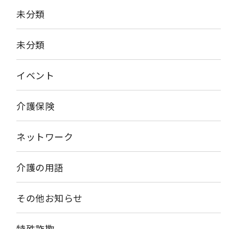
説明の後でいよいよ体操スタートです。 [caption
未分類
id="attachment_2626" align="alignnone" width="225"] は
じめは指の体操です。[/caption] [caption
id="attachment_2620" align="alignnone" width="225"] こ
未分類
れならテレビを観ながら行えますね。[/caption] [caption
id="attachment_2625" align="alignnone" width="225"] 腹
筋に効きますが、かなりキツいです。でも、皆さんすごい
イベント
[/caption] [caption id="attachment_2622"
align="alignnone" width="225"] 腹斜筋を鍛えるために「ひね
る」動作を取り入れています。[/caption] 次は下半身の体操で
介護保険
す。 [caption id="attachment_2621" align="alignnone"
width="225"] 踵を刺激することで、骨が強くなります。
[/caption] [caption id="attachment_2624"
ネットワーク
align="alignnone" width="225"] 股関節もしっかり動かしま
す。[/caption] 自宅でもできる運動やポイントをたくさん教わ
りました。 「いい汗かいたわ～」と皆さん嬉しそうでした。 次
介護の用語
回は令和4年9月9日（金）1部は13:30から、2部は15:00から開催
予定です。ご興味のある方はアーバンケア新喜多【06-6784-
0001】までご連絡下さい。 皆さんのご参加をお待ちしておりま
その他お知らせ
す！
特殊詐欺