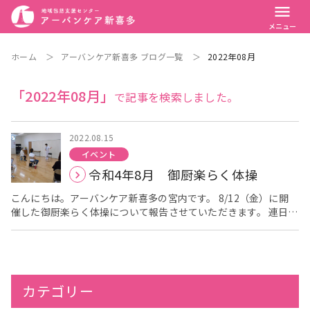
menu
メニュー
ホーム
＞
アーバンケア新喜多 ブログ一覧
＞
2022年08月
「2022年08月」
で記事を検索しました。
2022.08.15
イベント
令和4年8月 御厨楽らく体操
こんにちは。アーバンケア新喜多の宮内です。 8/12（金）に開
催した御厨楽らく体操について報告させていただきます。 連日の
猛暑やお盆の時期と重なりましたが、今回もたくさんの方に参加
いただきました。 今回はいつも担当していただいている講師の
前田先生の都合により、 急遽アーバンケア八戸ノ里の機能訓練指
導員の葉山先生に体操をお願いしました。 葉山先生より自己紹
介があり、 運動や筋力強化がいかに重要か これまでの経験や実
カテゴリー
際のデイサービス利用者の皆さんの変化など 詳しく説明して下さ
いました。 皆さん葉山先生の話を真剣な表情で聞いています。