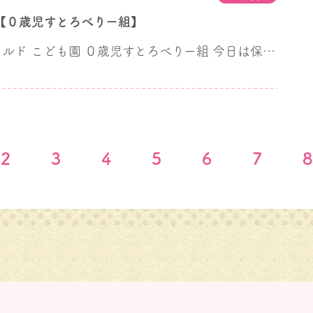
【０歳児すとろべりー組】
アーバンチャイルド こども園 ０歳児すとろべりー組 今日は保育参観でした。 これは何だ？と不思議そうな子ども達 ぼくもいれて！ お父さんやお母さんと一緒！ 楽しかったね
2
3
4
5
6
7
8