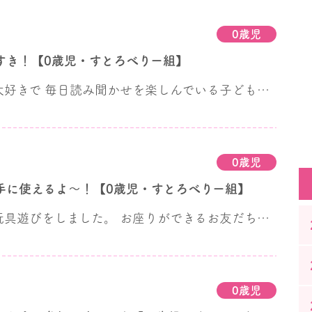
0歳児
すき！【0歳児・すとろべりー組】
色んな絵本が大好きで 毎日読み聞かせを楽しんでいる子ども達です。 机に大きな画用紙を用意すると 好きな色のクレパスを手に取って トントンと描いたり、 力強くなぐり書きを楽しんだりしていました。
0歳児
手に使えるよ～！【0歳児・すとろべりー組】
お部屋で知育玩具遊びをしました。 お座りができるお友だちが増えて、 指先を使ってルービング玩具を動かしたり、 ゆらゆらと揺れる玩具を積み上げたり、 好きな玩具を選んで遊ぶ子ども達です。 テラスでは、伝い歩きやハイハイで 沢山運動遊びを楽しんでいます。
0歳児