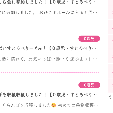
音楽を楽しむ会に参加しました！【０歳児・すとろべりー組】
音楽を楽しむ会に参加しました。 おひさまホールに入ると周りをキョロキョロ、 色んなところが気になる子ども達。 舞台が開いて発表が始まると 足をピョンピョンと動かしたり、 お兄さんお姉さんに手を振ったり♪ お友達の歌声が心地良かったのか 途中で少し眠くなってしまう子もいましたが 最後まで楽しく参加しました。 お部屋では、トンネル遊びなどをして たくさん身体を動かしています。
0歳児
元気いっぱいすとろべりーぐみ！【０歳児・すとろべりー組】
こども園での生活に慣れて、元気いっぱい動いて 遊ぶようになっている子ども達です。 テラスでの運動遊びでは、 段差や傾斜を上り下りして楽しんでいます。 積み木遊びでは同じ形を並べたり、 保育者が積んだ積み木を 「あ～！」と嬉しい声を出しながら倒したり
0歳児
さくらんぼを収穫収穫しました！【０歳児・すとろべりー組】
す
さくらんぼを収穫しました
初めての果物収穫で みんな不思議そうにしていましたが、 収穫したさくらんぼを近くで見せると 手を伸ばしたり、手に持ってじーっと見ていました♪ お部屋でもままごと遊びをして 食べ物に興味津々の子ども達です