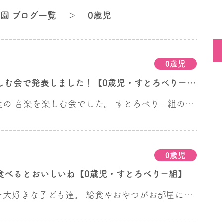
園 ブログ一覧
＞
0歳児
0歳児
音楽を楽しむ会で発表しました！【0歳児・すとろべりー組】
今日は月に一度の 音楽を楽しむ会でした。 すとろべりー組の子ども達にとって 初めての舞台発表です。 曲はいつもお部屋で楽しんでいる 「むすんでひらいて」と 「あたまかたひざぽん」♪ 少し緊張気味の子ども達でしたが、 泣くことなく最後まで楽しく 発表することができました。
0歳児
食べるとおいしいね【0歳児・すとろべりー組】
食べることがを大好きな子ども達。 給食やおやつがお部屋に届くと 「あ！あ！」と指さしをして喜んでいます。 みんなでお歌を歌ってから 「いただきます」をして 毎日楽しく給食を食べています♪ みんなで食べるとおいしいね