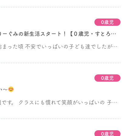
0歳児
すとろべりーぐみの新生活スタート！【０歳児・すとろべりー組】
慣らし保育が始まった頃 不安でいっぱいの子ども達でしたが、 少しずつ慣れて好きな遊びを楽しんでいます。 お天気のいい日は バギーで園庭をお散歩したり日光浴したり♪ 手作りバスに乗って 園内も楽しくお散歩しています。
0歳児
い～
すとろべりー組です。 クラスにも慣れて笑顔がいっぱいの 子ども達です。
0歳児