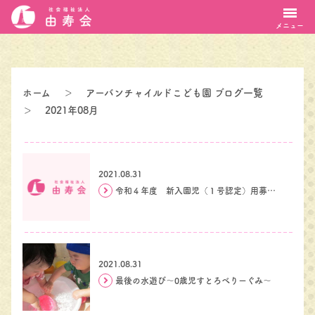
メニュー
ホーム
＞
アーバンチャイルドこども園 ブログ一覧
＞
2021年08月
2021.08.31
令和４年度 新入園児（１号認定）用募集要項・願書配布について
2021.08.31
最後の水遊び～0歳児すとろべりーぐみ～