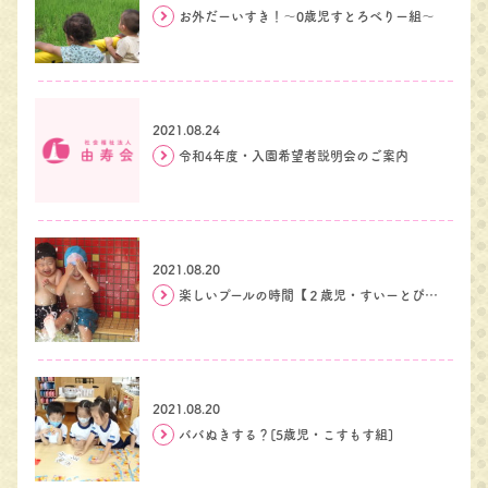
お外だーいすき！～0歳児すとろべりー組～
2021.08.24
令和4年度・入園希望者説明会のご案内
2021.08.20
楽しいプールの時間【２歳児・すいーとぴー組】
2021.08.20
ババぬきする？[5歳児・こすもす組]