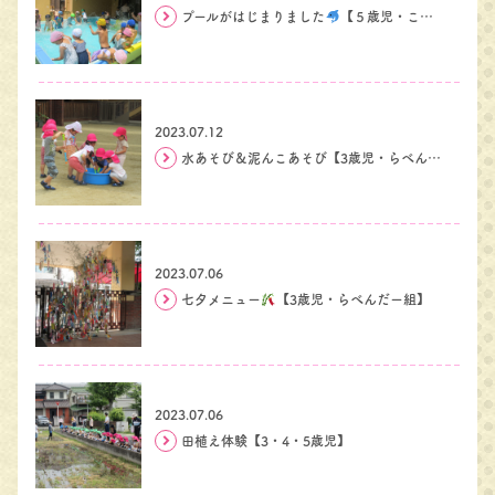
プールがはじまりました
【５歳児・こすもす組】
2023.07.12
水あそび＆泥んこあそび【3歳児・らべんだー組】
2023.07.06
七夕メニュー
【3歳児・らべんだー組】
2023.07.06
田植え体験【3・4・5歳児】