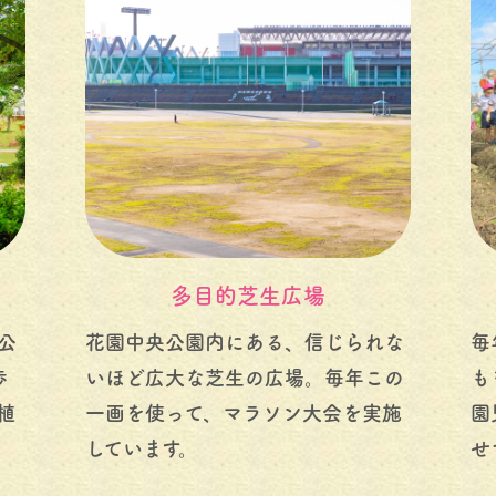
多目的芝生広場
公
花園中央公園内にある、信じられな
毎
歩
いほど広大な芝生の広場。毎年この
も
植
一画を使って、マラソン大会を実施
園
しています。
せ