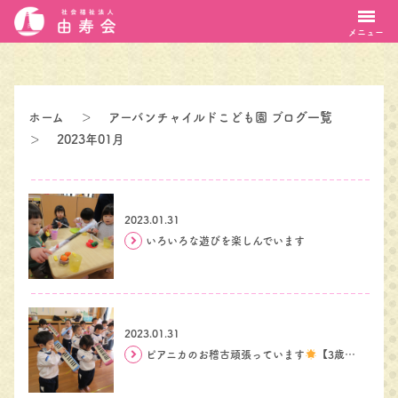
メニュー
ホーム
＞
アーバンチャイルドこども園 ブログ一覧
＞
2023年01月
2023.01.31
いろいろな遊びを楽しんでいます
2023.01.31
ピアニカのお稽古頑張っています
【3歳児・らべんだー組】