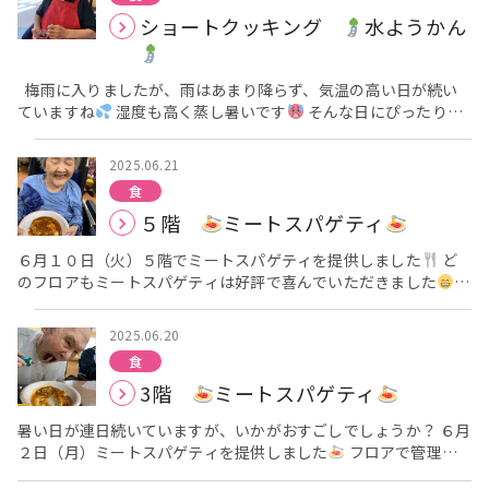
７月です、お楽しみに
アーバンケア稲田栄養課 高倉
ショートクッキング
水ようかん
梅雨に入りましたが、雨はあまり降らず、気温の高い日が続い
ていますね
湿度も高く蒸し暑いです
そんな日にぴったりの
デザート「水ようかん」を６月１６日（月）に作りました
材
料はたったの３つ！！ ・ゼラチン ・こしあん ・お湯 だけで
2025.06.21
す。 作り方も簡単で、お湯でゼラチンを溶かし、その中にあん
食
こを入れてしっかり混ぜます！ 後は容器に流し入れて冷蔵庫で冷
５階
ミートスパゲティ
やし固めるだけです！ ←今から冷蔵庫で固めていきます
← 人数分に切り分けてもらっています では、皆さんでいただ
６月１０日（火）５階でミートスパゲティを提供しました
ど
きます
「甘くて美味しいわぁ～」「冷たくて美味しいわぁ
のフロアもミートスパゲティは好評で喜んでいただきました
～」と言って召し上がっていました
７月のクッキングも楽し
おかわりも沢山していただきました
召し上がっている様子を
みにしていてください
アーバンケア稲田栄養課 高倉
どうぞ
皆さん、素敵な笑顔です
ではまた次回に
アーバ
2025.06.20
ンケア稲田栄養課 高倉
食
3階
ミートスパゲティ
暑い日が連日続いていますが、いかがおすごしでしょうか？ ６月
２日（月）ミートスパゲティを提供しました
フロアで管理栄
養士が作っている様子を見に来られました
大きな口を開けて