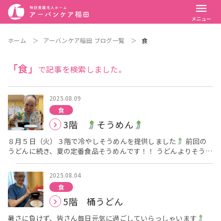
menu
メニュー
ホーム
＞
アーバンケア稲田 ブログ一覧
＞
食
「食」
で記事を検索しました。
2025.08.09
食
3階
そうめん
８月５日（火）３階で冷やしそうめんを提供しました
前回の
うどんに続き、夏の定番食品そうめんです！！ うどんよりそうめ
んの方が人気でおかわりされる方も多かったです。 具材はハム、
卵、きゅうり、干ししたけです
まだかなぁ～と盛り付ける
2025.08.04
様子を覗きに来られています。 次回は４階で冷やしそうめんを
食
提供します。 お楽しみに
アーバンケア稲田栄養課 高倉
5階 桶うどん
暑さに負けず、皆さん毎日元気に過ごしていらっしゃいます