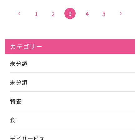
頬張ってます
おかわりも沢山していただきました
食べるス
ピードも普段の食事より早かったです
お腹いっぱい召し上が
1
2
3
4
5
chevron_left
chevron_right
られて満足そうです
では今日はこの辺りで… 次回は４階でミ
ートスパゲティを提供します！ アーバンケア稲田栄養課 高倉
カテゴリー
未分類
未分類
特養
食
デイサービス