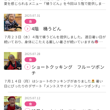
夏を感じられるメニュー『桶うどん』を今回は５階で提供しまし
た！！ 皆さんが召し上がられている様子をご覧下さい。 のど越
しがよく、ツルツルっとうどんを啜られています
良い笑顔です
2025.07.31
ね
次回は８月にそうめんを各階に提供します。 お楽しみに
食
アーバンケア稲田栄養課 高倉
4階 桶うどん
７月２３日（水）４階で桶うどんを提供しました。 連日暑い日が
続いており、身体にこたえる厳しい暑さが続いていますね
皆
さんも熱中症に気をつけて、しっかり水分補給しましょう
そ
んな暑い日でもツルっと食べれるうどんを召し上がっていただき
2025.07.28
ました
次回もお楽しみに
アーバンケア稲田栄養課 高倉
食
ショートクッキング フルーツポン
チ
７月１４日（月）はショートのクッキングがありました
暑い
日にぴったりのデザート『メントスサイダーフルーツポンチ』を
作りました。 皆さんが作業されている様子をご覧ください
手
際よく、楽しそうに作業されています
メントスをサイダーの
2025.07.12
中に入れて噴水のように湧き上がらせていきます
びっくりさ
食
れていました
器に盛り付けて完成
美味しく召し上がられて