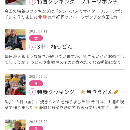
特養クッキング フルーツポンチ
いました。 次回は８月にクッキングがあります！！ お楽しみに
アーバンケア稲田栄養課 高倉
今回の特養のクッキングは『メントス入りサイダーフルーツポン
チ』を作りました
毎年好評のフルーツポンチを今回も作り
ました
夏は始まったばかり、まだまだ暑い夏が続きますが涼
しいデザート食べて乗り切りましょう！！ 皆さんの作業の様子を
2025.07.11
どうぞ
ゼリーや切った果物をボウルに入れて、サイダーを真
食
ん中にセットします。 メントスを入れると、サイダーが噴水のよ
3階 桶うどん
うに溢れて出てきました
びっくり
色鮮やかなフルーツポン
チの出来上がり
いつも以上に食べるスピードが速く、おかわ
毎日滅入るような暑さが続いていますが、皆さんいかがお過ごし
りもされていました
次回のクッキングは、８月です！！ お
でしょうか？ うどんや素麺やスイカが食べたくなる季節になりま
楽しみに
アーバンケア稲田栄養課 高倉
したね
今回は、『桶うどん』を３階で提供しました！！ トッ
ピングには、生姜、ねぎ、刻みのり、天かすが入っています
食
2025.06.25
べるスピードもいつもより早く、おかわりも沢山していただきま
食
した
次は４階で『桶うどん』を提供します。 お楽しみに
ア
特養クッキング
焼きうどん
ーバンケア稲田栄養課 高倉
6月１３日（金）に焼きうどんを作りました
今日は、１階の喫
茶で作りました
豚肉と野菜を炒めてもらっています
手際が
いいですね！ うどんも入れて炒めてもらってます！ 調味料を入
れて混ぜ合わせ、蓋をして、少し蒸らして完成です
天気も良
2025.06.23
くて、公園を見ながらお食事召し上がられていました
次回は
食