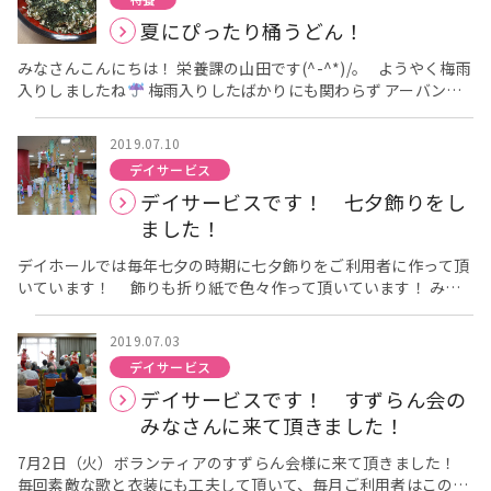
問で山と言えば～山をみなさん連想しますか？の質問に「生駒
付けします★ 綺麗に盛り付けることができました
いつもは
夏にぴったり桶うどん！
完成されたちらし寿司が出てきますが、目の前で完成させるのも
山！」という 答えも出てきました
7月といえば七夕です！デイ
また雰囲気が違って良いですね
サービスでも七夕飾りをしました！みなさんで たなばたさまの
これから、どんどん暑い日が
みなさんこんにちは！ 栄養課の山田です(^-^*)/。 ようやく梅雨
続きますので 暑さも吹っ飛ぶ様な、夏の食事レクをどんどん企画
歌も 歌いました。 うみの曲ではみなさんに泳ぐ動きもして頂き
入りしましたね
梅雨入りしたばかりにも関わらず アーバンケ
していきます
ました スイ スイ スイ～ 「東京音頭」では職員も太鼓を叩い
ブログ担当:栄養課 土井
ア稲田の隣にある稲田公園ではクマゼミが大合唱しています
。
て盛り上げていました！ そして 着物を着た職員も登場！
蝉の声を聴くと、夏が来たなという感じがします
。 冷たい桶
音楽療法では皆さんには歌を歌うだけでなく、
2019.07.10
うどん！ 特養では、熱い夏にぴったりな桶うどんを行いました。
実際に体を動かし、目で見て楽しんで頂いたり して楽しんで頂い
デイサービス
関西人はそばよりもうどん派の人が多いと聞きます。 出汁の色
ています！ 来月も楽しみです(^^♪
デイサービスです！ 七夕飾りをし
も、関東と関西では全然違いますよね
関西人は出汁が効い
た、黄色いうどん出汁を想像しますが、 関東人は黒く味が濃いう
ました！
どん出汁を思い浮かべます。 カップ麺のうどんも、地域によって
出汁の味が違うそうです
デイホールでは毎年七夕の時期に七夕飾りをご利用者に作って頂
。 そんなうどん、日々の献立の中で
も登場するメニューですが、 いつものように1人前がどんぶりに
いています！ 飾りも折り紙で色々作って頂いています！ みな
入っているのではなく、 桶に盛られたうどんを目の前で盛り付け
さん短冊の飾りつけも真剣そのもの！ 願いが叶いますように
て食べて頂きました。 いつもと少し違うだけでも、不思議と美
(*^^)v みなさんどんな願い事を書かれたのでしょうか？ 玄関
2019.07.03
味しく感じますよね
ではペッパーがお出迎え
！ みなさん、今回もたくさんおかわりを
玄関にも七夕飾りをしています！
デイサービス
され、 おかわり分が完売するフロアもありました
話は変わりますがここで雑学を一つ 7月7日はカルピスの日でも
！！ 栄養課
デイサービスです！ すずらん会の
では、これからも皆様に喜んでいただけるような企画を考えてい
あります。この日 日本初の乳酸菌飲料「カルピス」が販売されま
きます！ 来月は桶そうめんを予定しています。お楽しみに
した。カルピスは発売当初から同じ製法で、 カルピス菌をつぎ足
ア
みなさんに来て頂きました！
ーバンケア稲田 山田
しながら作られています。 デイサービスでは午後から喫茶の時間
を設けています！写真後方が喫茶コーナーとなっています！ もち
7月2日（火）ボランティアのすずらん会様に来て頂きました！
ろんカルピスもご用意しております(*^^)v 皆さん短冊の願い事は
毎回素敵な歌と衣装にも工夫して頂いて、毎月ご利用者はこの時