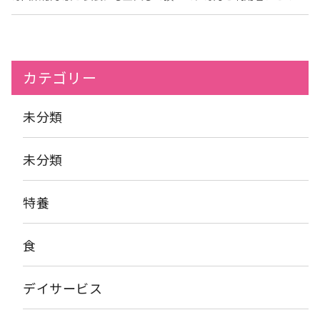
それぞれ 願い事も色々個性があっておもしろいですね
間を楽しみにしておられます(*^^) 北島三郎のまつりを熱
願い
唱！！ 衣装もきまってます！！ (*^^)v 「二人は若い」の曲で
が叶いますように(*^^)v
はご利用者との掛け合いもありました！！ まぶたの母ではセリフ
入りで熱唱して頂きました！ なんと 今回は！！ 素敵なフラダ
ンスを披露して頂きました(^^♪！！ アロハー！！ お茶休憩でち
カテゴリー
ょっと一休み！
デイサービスのご利用者以外にも上の階の入
居者様 グループホームの入居者様たちも参加され、毎回この時間
を楽しまれています(*^-^*) 楽しい時間はあっという間に過ぎま
未分類
した。しめくくりはいつもの定番「好きになった人」ご利用者に
カラオケを歌って頂きました！
すずらん会のみなさんにはボ
ランティア終了時いつもみなさんと握手をして頂いています
未分類
(*^^)v また次回も楽しみにしていますヾ(≧▽≦)ﾉ いつもあり
がとうございます(*^-^*)
特養
食
デイサービス