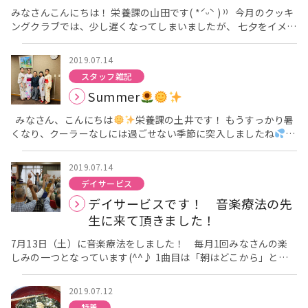
に習字してもらいました！ 習字は久しぶりとの事でしたが、み
みなさんこんにちは！ 栄養課の山田です( *ˊᵕˋ ) ⁾⁾ 今月のクッキ
んなうまく書けていました！ 上の写真はテーブルごとでトランプ
ングクラブでは、少し遅くなってしまいましたが、 七夕をイメー
遊びをしてもらい、負けたチームのリーダーが罰ゲーム で順番に
ジした七夕ゼリーを作りました
。 七夕ゼリーとは、下はヨー
手を重ね叩いている写真です！みんな手を叩かれないように真剣
グルトのゼリー、上は青のサイダーのゼリーをトッピングし、 更
です！ 上の写真は何の場面でしょう？ 何と！！ 今回の実習生
2019.07.14
にフルーツも飾り付けた、夏にぴったりな見た目も涼しい１品で
の1人は学校が休みの日は 落語の修行中との事！ みなさんの前
スタッフ雑記
す
今回ももちろん、利用者様に手伝っていただきました！ キ
で即興で落語を披露してくれました！！ みなさん大爆笑ヾ
Summer
ウイ
の皮むきや桃
のカット、 クラッシュしたゼリーの盛り
(≧▽≦)ﾉ 今回の実習で学んだ事を次の実習に活かせるように
付けや、 フルーツの盛り付けをしていただき、 とてもフォトジ
今後の実習も頑張って欲しいです！！ みんなこれからも頑張って
みなさん、こんにちは
栄養課の土井です！ もうすっかり暑
ェニックでかわいい、 七夕ゼリーが見事完成です
「見た目も
下さいね(^^♪
くなり、クーラーなしには過ごせない季節に突入しましたね
涼しそうで、綺麗ね」 「おいしいね」 との言葉をいただきまし
昨日はあいにくの雨
でしたが、施設内はとても華やかで夏を感
た(*´ᴗ`*)♪ 少し量が多かったかなと心配していたのですが、 心
じました♬ というのも、昨日は同法人アーバンチャイルドこども
配ご無用、ほとんどの方が綺麗に残さず完食されていました
2019.07.14
園の「夏の夕べ」の日でした
アーバンケア稲田からは3名の
私達も味見もしましたが、 ほのかに炭酸が残る爽やかなゼリー
デイサービス
ＥＰＡ職員が、浴衣を来て参加しました
早くから着付けをし
でおいしく、家でも作りたい！となりました。 以下のレシピを参
デイサービスです！ 音楽療法の先
ていただき、ヘアメイクもお化粧もばっちりです
かわいい
考として作りました。皆様ももしよろしければいかがでしょうか
っ
この浴衣は、法人からのプレゼントです
一人一人、と
生に来て頂きました！
？ ＊炭酸クラッシュゼリー（上の層） ＊ヨーグルトゼリー
ても色が似あっていてステキですよね
利用者様の所にもお
（下の層） 栄養課では、これからも皆様に喜んでいただけるよ
披露目に行き、皆様とても喜ばれていました☆ 後ろ姿もとても
7月13日（土）に音楽療法をしました！ 毎月1回みなさんの楽
うな企画を考えていきます！ アーバンケア稲田 山田
綺麗です
しみの一つとなっています(^^♪ 1曲目は「朝はどこから」とい
華やかな姿を、職員みんなで送り出しました★
「ちらし寿司」 そして、昨日は昼食がちらし寿司の日でした
う曲です。音楽療法では歌を歌って頂くだけでなく、まずみなさ
んで 声に出して歌詞を読んでいきます。 富士山の曲です。実際
デイサービスでは、桶に酢飯と具を別々に盛り、お好きな具
2019.07.12
をトッピングして回りました
に富士山の写真を見て頂き、イメージを膨らませます！ 先生の質
利用者様の目の前で職員が盛り
特養