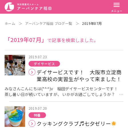
menu
メニュー
ホーム
＞
アーバンケア稲田 ブログ一覧
＞
2019年07月
「2019年07月」
で記事を検索しました。
2019.07.23
デイサービス
デイサービスです！ 大阪市立淀商
業高校の実習生がやって来ました！
みなさんこんにちは(*^^)v 稲田デイサービスセンターです！
蒸し暑い日が続いていますが、 いかがお過ごしでしょうか？ こ
の時期になると、毎年実習生の実習受け入れ期間です。 7月16日
～7月22日の5日間 大阪市立淀商業高校1年生の実習生が来てく
2019.07.20
れました！ 上の写真はご利用者と習字をしている様子です。 今
特養
回の実習生は男性1名、女性2名です！ デイサービスでは午後か
クッキングクラブ♬七夕ゼリー
らゲームだけでなく、習字の時間も設けています。 実習生も一緒