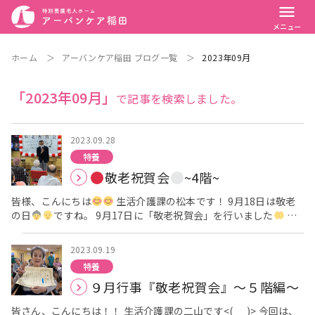
menu
メニュー
ホーム
＞
アーバンケア稲田 ブログ一覧
＞
2023年09月
「2023年09月」
で記事を検索しました。
2023.09.28
特養
敬老祝賀会
~4階~
皆様、こんにちは
生活介護課の松本です！ 9月18日は敬老
の日
ですね。 9月17日に「敬老祝賀会」を行いました
ま
ずは、皆様に広場に集まって頂き、渡邊施設長よりお祝いの挨拶
をしていただきました。 その後、節目の方々へお祝い状をお渡し
2023.09.19
させていただきました。 4階では5名のご利用者様が節目を迎え
特養
られました
「卒寿」「百寿」「百一賀」「百三賀」を迎え
９月行事『敬老祝賀会』～５階編～
られました！ 「おめでとうございます
」拍手や歓声で響き渡
りました。 フロアの様子をご覧ください
これからも皆様のま
皆さん、こんにちは！！ 生活介護課の二山です<(_ _)> 今回は、
すますのご健康をお祈り申し上げます
来月の行事もお楽しみ