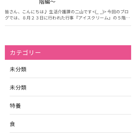
階編～
した作品がこちらです。 さて、次回の美術クラブでは、一体ど
んな作品が完成するのでしょうか？ こうご期待です♪
皆さん、こんにちは♪ 生活介護課の二山です<(_ _)> 今回のブロ
グでは、８月２３日に行われた行事『アイスクリーム』の５階の
方の様子についてお伝えします。 今月の行事は・・・ アイスク
リームを提供するイベントとなっております。 普段食べることの
できないアイスクリームで季節感も味わっていただきました。 ま
ずは・・・ 事前にご利用者様にバニラ・チョコ・抹茶の３種類を
選んでいただきました。 そこに・・・あんこやホイップを使いト
カテゴリー
ッピングを行っています。 皆さん、満面の笑みで召し上がられて
いました。 さて、そのご様子です。 さて、
９月は一体どんな行事が待っているのでしょうか？ こうご期待で
未分類
す♪♪
未分類
特養
食