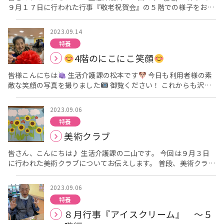
９月１７日に行われた行事『敬老祝賀会』の５階での様子をお伝
に～
えします。 敬老の日を前日に控えた１７日の午後、皆さんに広場
へ集まって頂き、敬老のお祝いを行いました。 はじめに施設長の
2023.09.14
挨拶があり、その後、節目の年齢の方のお祝いを皆さんで行って
特養
います。 ５階は、節目の年齢に当たる方が９人おられ、同じ年齢
4階のにこにこ笑顔
の方には代表で１人の方にお祝い状をお渡ししました。 お祝い状
をお渡しすると、皆さん照れた表情を浮かべておられました。 さ
皆様こんにちは
生活介護課の松本です
今日も利用者様の素
て、ご様子です。 さて、来
敵な笑顔の写真を撮りました
御覧ください！ これからも沢山
月はどんな行事が待っているのでしょうか？ こうご期待です♪
の笑顔をお届けします
2023.09.06
特養
美術クラブ
皆さん、こんにちは♪ 生活介護課の二山です。 今回は９月３日
に行われた美術クラブについてお伝えします。 普段、美術クラブ
は各階でひとつ作品を作って頂いていますが・・・ 今回は・・・
３フロアでひとつの作品を作って頂きました。 テーマは夏です。
2023.09.06
職員が事前に作ったヒマワリ・雲・そしてセミを模造紙に貼って
特養
頂いています。 さて、ご様子です。
８月行事『アイスクリーム』 ～５
今回の美術クラブでは、３フロアでひとつの作品を作った
ので、恒例の記念撮影は出来ませんでした。 協力して作り、完成