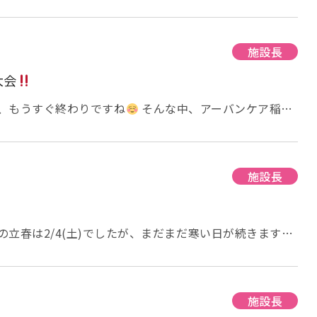
しょっ！」とついて頂きました
最後には由井理事
で大盛り上がりでした
ついたお餅は、小さなお子様か
頂きました！ 今回は★焼きもち(砂糖醤油)★きな粉
のお餅を使って無料で提供させていただきました☆彡 予
施設長
で準備したお菓子が足りない…？
と買いたしお菓子を持
大会
た
そして、今回稲田では初めて焼きもちを提供し
火おこしに大苦戦しましたが
こちらも大反響でした！
、もうすぐ終わりですね
そんな中、アーバンケア稲田
ございました。 また来年も元気に皆さまと会える事を楽
お餅つき大会を行いました
地域の方や、ボランティア
バンケア稲田 矢田
しおいしいお餅をつくことができました
おいしくつき
い・きなこもち・あんこもちにして無料で皆様に提供しま
かせないおでんも召し上がっていただきました
施設長
↓餅つ
 餅つきstartです
まずは職員でついていきます
ぱいついてくださっています
隣では、あんこもち・
んざいの準備が進んでます
出来たてのお餅です
の立春は2/4(土)でしたが、まだまだ寒い日が続きますね
大行列ですね
ついたお餅は、地域の方が丸め
予定だった餅つきを行いました
特養では、いろいろな行
で 今回の餅つきは、様々な仮装をして行いました
いろ
べる用ではありません) 最後には理事長にもつ
でお楽しみください
蒸したもち米をしっかりつぶして
餅つき大会に参加してくださった皆様本当にありがと
みんなで力を合わせてついていきます
「よいし
施設長
4年もどうぞよろしくお願い致します
アーバンケア稲田