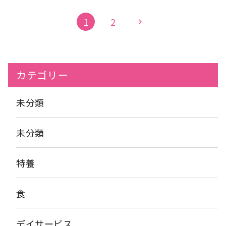
されておりました！！ 「また来年もしてほしい！」 「焼き芋も
っと食べたい！！」などのお声があり 焼き芋行事は、とても大好
1
2
chevron_right
評でした
１２月の行事も楽しみです
カテゴリー
未分類
未分類
特養
食
デイサービス