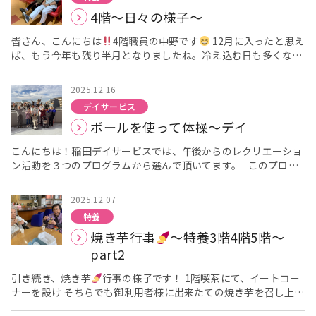
様からも「疲れたけど、楽しかった、また来年も参加できたら嬉
職員が考えたテーマを利用者様が想像以上の出来上がりに仕上げ
4階〜日々の様子〜
しいな〜」という声が聞こえてきて職員もとても幸せな気持ちに
てくださります！！ 職員もテーマ選定とは日々葛藤しております
なりました。 これからもアーバンケア稲田のイベントに、より多
が、出来上がった作品と利用者様の笑顔を見るとやっぱり嬉しい
皆さん、こんにちは
4階職員の中野です
12月に入ったと思え
くのデイサービスの利用者様もご参加いただき楽しんでいただけ
ものですね
ではここ最近のクラフトコースの様子をご覧くだ
ば、もう今年も残り半月となりましたね。冷え込む日も多くなり
るよう職員一同尽力していきますので引き続きよろしくお願い致
さい！ こちらの作品は「雪の結晶
」です私も詳しい作り方は
ました
さて、今日はここ最近の皆様の様子をお届けしたいな
しますー！！ それでは本日はここらへんで失礼致します
組織秘密という事で教えていただけませんでしたが、担当職員と
と思います
ボールを投げて、運動されたり
タオルを畳んで
利用者様が黙々と作業を進めておられ「うわーできたー！」と声
2025.12.16
くださったり 歌を歌われたり
アーバンケア稲田には機能訓練
をあげられたので見に行くととっても素敵な作品が完成しており
デイサービス
士がいて、リハビリなども行っています
雑誌を読まれたり、、
思わず「うわ、すっご」と言ってしまったのを覚えております
ボールを使って体操〜デイ
生駒山を眺めたり
体操をされたり
塗り絵をされたり、、
続いては安定の「塗り絵
」です毎月、翌月のカレンダーの絵を
この様に日々を過ごしておられます。毎日色んなことが起
塗っていただいておりますが、皆様集中しだすと会話が止まりそ
こんにちは！稲田デイサービスでは、午後からのレクリエーショ
きて、色んな表情を見せて下さいます
職員も一緒になり楽し
れぞれの絵と向き合いそれぞれ違った味わいの色味を表現してく
ン活動を３つのプログラムから選んで頂いてます。 このプログ
んだり、勉強になることばかりです。 だんだんと本格的な冬にな
ださいます！ 最後は新年のホールに飾らせていただく「大貼り
ラムは、機能訓練指導員と一緒に身体を動かしていただく体操で
ってくるので、急な冷え込みには気をつけてください
最後ま
絵」をコツコツと貼っていただいている様子です、まだ未完成み
1番人気のアクティブコースです
アクティブコースでは、お
でご覧いただきありがとうございました
たいなので完成が楽しみな作品です
今回は３つの作品を紹
2025.12.07
天気と気温を見て隣の稲田公園にも、職員が付き添お散歩に行く
介させていただきましたが他にも様々な作品を日々作っていただ
特養
などしています。 こちらは、新しく取り入れましたボール体操
いておりますので、もっと沢山の人に見ていただけるよう私も
焼き芋行事
〜特養3階4階5階〜
です
皆さん、新しいボール体操に戸惑いながらも、一生懸命体
「素敵な作品と笑顔」の写真撮影係を頑張って行かないといけな
を動かしていただいてます。 二階の外で外で体操の様子です。
part2
いなと思う今日この頃です
では最後までお読みいただきあ
お隣稲田公園内をゆっくりご利用者様のペースに合わせて歩いて
りがとうございました次回も新作品お楽しみに〜
くださいました
引き続き、焼き芋
デイサービスセンター 栗田
行事の様子です！ 1階喫茶にて、イートコー
ナーを設け そちらでも御利用者様に出来たての焼き芋を召し上が
っていただきました
皆様、おかわりもされておりとても満足