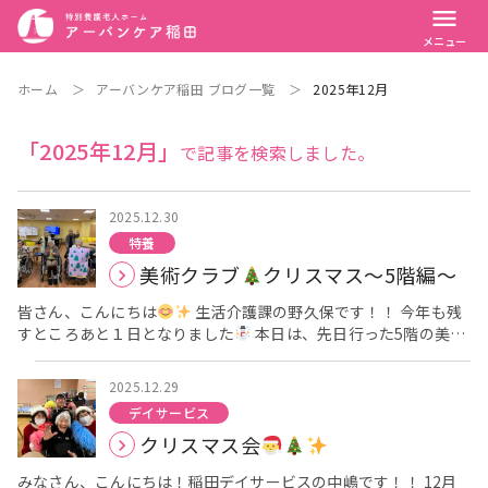
menu
メニュー
ホーム
＞
アーバンケア稲田 ブログ一覧
＞
2025年12月
「2025年12月」
で記事を検索しました。
2025.12.30
特養
美術クラブ
クリスマス〜5階編〜
皆さん、こんにちは
生活介護課の野久保です！！ 今年も残
すところあと１日となりました
本日は、先日行った5階の美術
クラブとクリスマスの様子をお伝えします
美術クラブで
は、 クリスマスにちなんだ作品作りを行いました！ クリスマス
2025.12.29
ツリーの切り絵に シールでデコレーションし、大きな色画用紙に
デイサービス
貼り付けていきました
「ここに、こうして貼ったらどうか
クリスマス会
な？」 「こうしたらいい感じちゃう？」と 皆様で工夫しながら
行ってくださり とても可愛いクリスマスの作品が完成しました
みなさん、こんにちは！稲田デイサービスの中嶋です！！ 12月
クリスマス当日は、クリスマスケーキ
を食され クリスマス