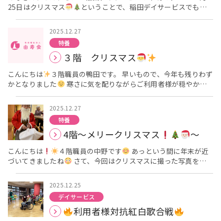
25日はクリスマス
ということで、稲田デイサービスでもク
の被り物を使って写真撮影を楽しまれました
皆様、笑顔で楽
リスマス会を行いました
はじめに、ビンゴ大会を行いビン
しいクリスマスを過ごされました
来年も御利用者の皆様と
ゴになった上位の方数名にはささやかなプレゼント
をお渡しさ
笑顔で楽しい行事を沢山行い、元気に過ごせますように（＾ω
2025.12.27
せて頂きました
みなさん、後半になってくるにつれて「リー
＾）
最後になりましたが 皆さん、今年一年ありがとうござい
特養
チ！！」「ビンゴ！！」と大きな声が飛びかっていました
そ
ました
また来年も御利用者様の日々の様子や行事の様子を お
３階 クリスマス
して、おやつにはケーキ
が出ました！！ ケーキバイキング仕
伝えしていきたいと思います
よろしくお願いします！！ 良い
様で6種類のケーキの中からご利用者様にお好きなケーキを選ん
お年をお迎えください
こんにちは
３階職員の鴨田です。 早いもので、今年も残りわず
で頂き、紅茶と一緒に召し上がって頂きました
ケーキを召し
かとなりました
寒さに気を配りながらご利用者様が穏やかに
上がって頂いたあとはみなさんお待ちかね毎年恒例の「こまどり
過ごしていただけるよう日々過ごしております
１２月といえ
姉妹」の登場です
仲良く2人で登場
今年は追加メンバーも！
ばクリスマスですね
３階の広場にサンタさんを飾ったりラ
つぎに、職員でハンドベル
の演奏もさせて頂きました
2025.12.27
イトを壁にかけてイルミネーションを楽しんで頂きました★ こん
「ジングルベル」と「きよしこの夜」の2曲を演奏させて頂きま
特養
な感じで飾りました
ご利用者様からは「わ～！綺麗」「ク
した！！ 「感動した〜
」「すごく良かったわ〜
」とご利用
4階〜メリークリスマス
〜
リスマスやね！」「クリスマスやからプレゼント交換して早く家
者様のみなさんに喜んで頂けて良かったです！！最後にはアンコ
帰り」などお話し盛り上がりました～
いつも仲良しな2人
ールもあり、アンコールには施設長も参加して下さいました
こんにちは
４階職員の中野です
あっという間に年末が近
トナカイのサングラスをかけて写真を撮りました
クリス
今年もたくさんご利用者様の笑顔を見ることができ嬉しかったで
づいてきましたね
さて、今回はクリスマスに撮った写真をお
マスツリーも飾り写真を撮ったのでその様子がこちらです
す一年間本当にありがとうございました！
来年もご利用者
届けしたいと思います
みなさんにはサンタの帽子を被っ
皆さんとってもいい笑顔
職員とも笑顔で楽しそうです～
様のみなさんに楽しんで頂き笑顔をたくさん見られるよう職員一
ていただきました
白い髭を生やしプレゼントを持ったサンタ
とっても良い笑顔でご利用者様皆さんが良いクリスマスを過ごせ
同努めてまいります！ ぜひ、来年もよろしくお願い致します
2025.12.25
クロースも混じっております
笑 おやつには、チョコレート
たと思います
～おまけ～ 天気が良い日はよく3階の廊下で
みなさん、良いお年をお迎え下さい
アーバンケア稲田デイ
デイサービス
ケーキとコーヒーを
本年も大変お世話になり、ありがとう
よく日向ぼっこされています
「あ！飛行機がきた！」「お
サービスセンター職員一同
利用者様対抗紅白歌合戦
ございました。来年もどうぞよろしくお願い致します
少し早
姉ちゃんきたよ―！」と教えてくださいます
今年1年、あり
いですが、年末のご挨拶とさせていただきます
良いお年をお迎