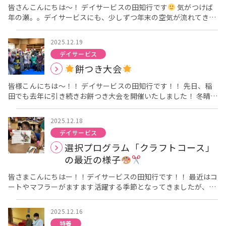
がとうございました。 来年もご利用者様の安全と安心を第一に新
皆さんこんにちは〜！ デイサービスの田知行です
気がつけば
えください
最後までご覧いただきありがとうございました
しい年も安心して過ごしていただけるよう努めてまいります。 来
年の瀬。。デイサービスにも、少しずつ年末の空気が流れてきて
年もよろしくお願いいたします。 皆様、どうぞ良いお年をお迎え
おります、、
とはいえ、利用者様の皆さまは元気に来所して
ください
くださるので感謝感謝の毎日です！！
そして先日稲田デイ
2025.12.19
サービス、年末恒例の行事利用者様対抗紅白歌合戦を行いまし
デイサービス
た！！ 普段から稲田デイサービスでは歌うまの利用者様が多く普
餅つき大会
段から熱唱していただいております、そんな利用者様に浴衣や着
物、サンタさんの格好などをしていただき全員の前に入場してい
皆様こんにちは〜！！ デイサービスの田知行です！！ 先日、稲
ただき熱唱していただいた後、挨拶をしていただいたり、インタ
田でも去年に引き続きお餅つき大会を開催いたしました！ 冬晴れ
ビューを受けていただいております！ 皆さま最初は照れていらし
の中、たくさんの地域の皆様にもご協力いただき、笑顔溢れる一
たり、「前には出ません
」と仰りますが盛り上がってくると安
日となりました
当日は地域の皆様にもご参加いただき、準備
定の歌声を聴かせていただけます！ そんな様子を特別に撮らせて
2025.12.18
から餅つきまで沢山のお力添えをいただきました。 お忙しい中ご
いただきましたので是非ご覧ください！ スペシャルデュエットも
デイサービス
協力いただき、心より感謝申し上げます！！ デイサービスの利用
ありました！！
職員も隙間時間に出演させていただきまし
選択プログラム「クラフトコース」
者様にもお餅をついていただいたり、お餅を丸めていただいたり
た！！ 観客の利用者様も楽しそうに手拍子してくださったり、時
と沢山のご協力いただきました！ 「よいしょ！」「よいしょ！」
の最近の様子
には大笑いされてる姿も見られ、とても楽しいお昼の時間となり
という元気な声が響き渡り、利用者様も終始笑顔で過ごされてお
ました！！ 「来年は〇〇さんも出場してくださいね！」と職員が
られました
皆さまこんにちはー！！デイサービスの田知行です！！ 最近はコ
杵は少し重たいので職員が後ろからついておりま
お願いすると「来年は出よかなー」「んー考えとくわ」「あんた
すが皆様しっかりとご自身の力で餅を「よいしょ〜」「よいし
ートやマフラーがますます活躍する季節となってきましたが、皆
が出なさい」など様々なお答えが返ってきました
来年も今年
ょ〜」とついてくださりました！ 皆様の楽しさと躍動感が伝わ
さまはいかがお過ごしでしょうか
本日は午後からの３つの
の出場者はもちろん、初出場の利用者様の出演も職員一同楽しみ
ってくるとても素敵な写真を撮影させていただく事ができました
選択プログラムのうちの１つ「クラフトコース」の最近の様子を
にしております！ 演出ももっと力の入ったものにできるよう尽力
2025.12.16
掲載させていただきます！ クラフトコースは相変わらず大人気で
この日も大盛り上がりであっという間に一日が過ぎて利用者
してまいります！！ それでは失礼致します
特養