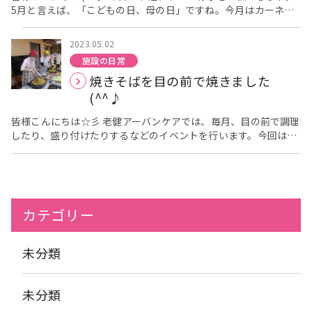
5月と言えば、「こどもの日、母の日」ですね。今月はカーネー
トコーヒーとご一緒にお出ししました！ 皆様、「美味しいなあ
ションを使ったフラワーアレンジメントでした。皆様思い思いに
～！」とペロリと召し上がって頂けました
次回は３階の料
活けてくださいました。 華道クラブはいつも人気のリクリエーシ
理クラブの様子もお伝えします(^▽^)/ 楽しみにお待ちくださ
2023.05.02
ョンです。笑顔がとっても素敵ですね！ ブログ担当 栄養課 平
い。 ブログ担当 栄養課 岡本
施設の日常
川麻美
焼きそばを目の前で焼きました
(^^♪
皆様こんにちは☆彡 老健アーバンケアでは、毎月、目の前で調理
したり、盛り付けたりするなどのイベントを行います。今回は2
階の皆様に、栄養士が目の前で焼きそばを作りました。香ばしい
ソースの香りが食欲をそそります。いつもより皆様多く召し上が
ってくださいました。 何を作るかは皆様の意見をもとに決めてい
ます。次回は3階で行いますが、何を作るのか楽しみです。(^_-)-
☆ 栄養課 平川麻美
カテゴリー
未分類
未分類