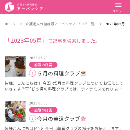
menu
メニュー
ホーム
＞
介護老人保健施設アーバンケア ブログ一覧
＞
2023年05月
「2023年05月」
で記事を検索しました。
2023.05.23
施設の日常
５月の料理クラブ
皆様、こんにちは！ 今回は5月の料理クラブについてお伝えして
いきます(^▽^)/ ５月の料理クラブでは、ティラミスを作りまし
た
まずは、コーヒー液に浸すカステラを切ります。 次
に、クリームチーズ、プリン、ホイップクリームを混ぜて、ティ
2023.05.09
ラミス生地を作ります。 とても力のいる作業を皆さん協力して手
施設の日常
伝って頂きました。パワフルなお姿、かっこいいです
カス
今月の華道クラブ
テラとティラミス生地を交互にカップに流していただきます。
さらに、チョコ菓子もトッピング
「わあ～！豪華やね～」
皆様こんにちは(^^♪ 今日は華道クラブの様子をお伝えします。
とニコニコされていました！ 出来上がりはこちらです♪ ホッ