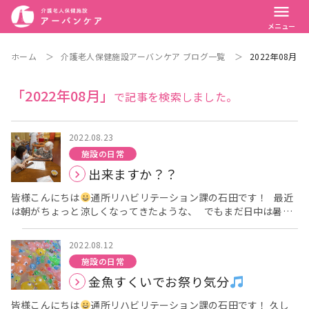
menu
メニュー
ホーム
＞
介護老人保健施設アーバンケア ブログ一覧
＞
2022年08月
「2022年08月」
で記事を検索しました。
2022.08.23
施設の日常
出来ますか？？
皆様こんにちは
通所リハビリテーション課の石田です！ 最近
は朝がちょっと涼しくなってきたような、 でもまだ日中は暑く
てバテバテのワタクシです
デイケアでは体操やリハビリの合
間に、 脳トレ問題をされている利用者様が多くいらっしゃいま
2022.08.12
す
この日も計算プリントをお渡しした所・・・ 眺めていら
施設の日常
っしゃるのですが中々すすまないご様子
そこで！そろばんを
金魚すくいでお祭り気分
お渡しすると・・・？ パチパチパチ！！と見事にそろばんをは
じかれ あっという間に解かれていました
「凄いですね！私
皆様こんにちは
通所リハビリテーション課の石田です！ 久し
にも教えてください～！」 「こないすんねん！」 「こないし