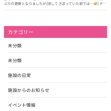
ぶりの更新となりましたが(決してさぼっていた訳では…
) デイ
てな・・・」 「ふむふむ。」 「こうや！」 「なるほど～！」
ケアでは夏祭りの気分を味わっていただこうと思い、 金魚すくい
因みに私は全然できません！！笑 皆様はそろばん出来ますか？
をご用意させて頂きました！！ お一人ずつすくいに来て頂
学校で習ったかな？？と職員同士で思い出しながら、 利用者様に
き・・・ とっても真剣です
初めは「した事ないし～
」と遠
教えて頂いた一日となりました
それでは、次回もまたデイケ
慮されていたご利用者様もおられましたが、 「見学だけでもどう
アの日常をお届けします
ですかぁ～」の職員の声掛けで前まで出てきてくださり・・・ と
カテゴリー
っても楽しんでくださっていました
職員と一緒に
すくった
金魚はお持ち帰りいただきました♪ こんなにたくさん！！！ 皆
様たくさん金魚をすくわれていました
まだまだ外出しにくい
未分類
この頃ではありますが、 少しでも気分転換になったら良いなぁと
思います
では、次回もブログにてデイケアの様子をお届けし
たいと思います
未分類
施設の日常
施設からのお知らせ
イベント情報