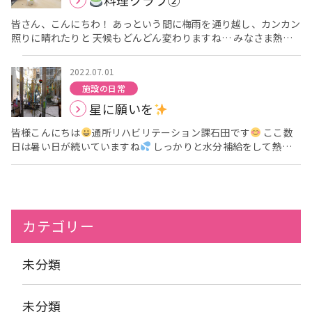
料理クラブ②
皆さん、こんにちわ！ あっという間に梅雨を通り越し、カンカン
照りに晴れたりと 天候もどんどん変わりますね… みなさま熱中
症には気を付けてお過ごしください
老健アーバンケアで
は、先日も料理クラブを行います！ それでは、料理クラブの様子
2022.07.01
をご覧ください～
料理クラブでは、麻痺がある方にも参加し
施設の日常
ていただけるよう、 片手でもできる作業も取り入れるようにして
星に願いを
います！ 「私、その果物切っていいかしら？」、「切り方、こ
れで合ってるかな」 などと、たくさんの方が積極的に参加してく
皆様こんにちは
通所リハビリテーション課石田です
ここ数
ださいます
皆さん、美味しく召し上がってくださいました！
日は暑い日が続いていますね
しっかりと水分補給をして熱中
「いつもと違っていいわ～」 と仰って下さる方が多くいました
症にはお気を付けください
さて、デイケアでは七夕の飾りつ
(#^^#) 写真撮影の際、周りの利用者様も一緒に盛り上げて下さ
けを始めています
大きな笹が届きましたので早速飾りつけ
り、皆さんの素敵な表情が撮れました！ では、次のブログも楽
を… そして、 ご利用者様には、短冊にお願い事を書いていた
しみにお待ちください～♪ 栄養課 岡本
だきましたよ
ご自身の健康の事や、コロナウイルス感染症の
事、 アーバンケアの皆さんの事などたくさんの素敵なお願い事を
カテゴリー
書いてくださっています
七夕本番までまだ少しお日にちがあ
りますので、まだまだたくさん飾りを付けて 短冊も書いていただ
こうと思っています！ 飾り付けが完成したお写真もブログに載せ
未分類
られればと思っております
未分類