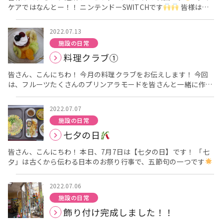
ケアではなんとー！！ ニンテンドーSWITCHです
皆様は「e
ることができました！ お食事されている様子をカメラで撮らせて
スポーツ」ってご存じですか？？ 正式名称は、エレクトロニッ
いただきました！ 皆さん、美味しかったのかペロリと召し上がら
ク・スポーツというそうです
インターネットを通じてコンピ
れ、皆さんを撮るには間に合わず、、、
来月は２階フロアで
2022.07.13
ューターゲームで得点や勝ち負けを競い合う
というものらし
クッキングを行いますので、お待ちください！ そして、、、 今
施設の日常
く、 オリンピックの競技になるかも！？と話題にもなりましたよ
月はフロア職員が企画してくださった【バーベキュー】も予定し
料理クラブ①
ね
楽しんでいただけるか、最初は少し心配だったのですが…
ています
これからも、食を通じた行事でもご利用者様に施
職員からの説明を受けて・・・・・ 「ここ押すんやな？？」 と
設で楽しんでいただけるよう考えていきます
では、次回のブ
皆さん、こんにちわ！ 今月の料理クラブをお伝えします！ 今回
確認中です・・・・ 「よいしょー！」 「ナン・マイ・ダーーー
ログも楽しみにお待ちください！ 栄養課 岡本
は、フルーツたくさんのプリンアラモードを皆さんと一緒に作り
ー！！」 「あああああああああああーーーーー！！！」
ました！ ご利用者様方が昔に通われており馴染みのある喫茶店
・・・・・すっごい盛り上がってる
この日はボウリングでし
は、 今では若者の間でも流行っています☆彡 喫茶店にはコーヒ
たが、他にも沢山ゲームの種類があり リハビリや体操の合間にど
2022.07.07
ーやメロンソーダ、 喫茶ならではの美味しい食べ物がたくさんあ
んどんさせて頂こうと思っています！ これからもまたゲームで
施設の日常
りますね
では、皆さんが作っているご様子をお届けします～
楽しまれているご様子をお届けしたいと思います
七夕の日
☆彡 各フロアで実施しましたが、どのフロアも参加してくださる
方多く、 作業も意欲的に「私もやりたい！」と手伝ってください
皆さん、こんにちわ！ 本日、7月7日は【七夕の日】です！ 「七
ました！ まずは、フルーツをカットしていただきます。 プリン
夕」は古くから伝わる日本のお祭り行事で、五節句の一つです
をお皿に移して頂き、一人分ずつに分けたフルーツを盛り付けて
五節句はもともと、季節の旬の植物を食べることで、邪気を祓う
いただきます。 最後はプリンの上にホイップを乗せ、ベリーを飾
日とされています。 老健アーバンケアでは、献立に素麺を組んで
っていただきます。 普段のおやつよりも豪華な日なので、 皆さ
2022.07.06
お祝いしました！ ～本日の献立～ おかかおにぎり 三色素麺 天ぷ
ん「美味しいわ～」「ご馳走様でした、ありがとうね！」 と喜ん
施設の日常
ら・天つゆ 切り干し大根の煮物 今日のお昼、ご利用者様が召し
でくださりました
こちらが出来上がりです
フルーツ盛りだ
飾り付け完成しました！！
上がっておられるご様子です。 お一人お一人に合わせた食事形態
くさん！バナナ、メロン、みかん、キウイ、ベリーを飾っていま
で提供しています
施設内には通所リハ、入所される各フロア