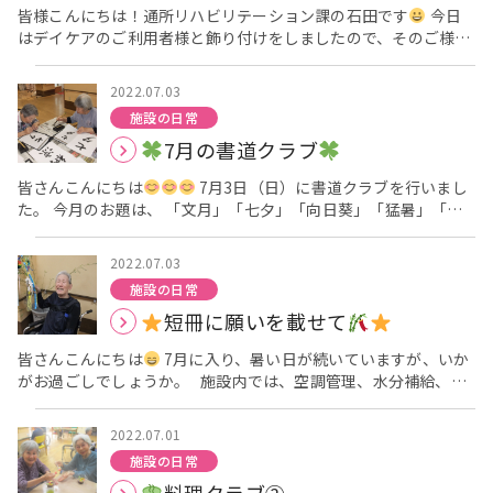
す♪ もう少し、赤色があればもっと華やかになったかなと反省し
皆様こんにちは！通所リハビリテーション課の石田です
今日
に笹が置かれ、 願い事を書いていただいた短冊や七夕にちなんだ
ております
次回のブログもお楽しみにお待ちくださいね☆彡
はデイケアのご利用者様と飾り付けをしましたので、そのご様子
飾り物も飾っています
このままの天気が続くと、今日は
栄養課 岡本
をお届けいたします
「こんなん久しぶりやなぁ～！」 「どこ
天の川を眺められそうですね
皆さんの願いが叶いますよう
に飾ろかな・・・」 「もっとこっちに付けたいなぁ～！」 な
に…
栄養課 岡本
2022.07.03
ど、色々と工夫され飾ってくださいました
そして 完成で～す
施設の日常
いかがでしょうか！？ 撮り方がイマイチなのは・・・
お
7月の書道クラブ
天気も良くなってきましたので、良い七夕になります様に☆彡 皆
様のお願い事が叶いますように
それではまた次回の更新をお
皆さんこんにちは
7月3日（日）に書道クラブを行いまし
待ちください
た。 今月のお題は、 「文月」「七夕」「向日葵」「猛暑」「納
涼」「朝顔」「西瓜」の 7項目を取り上げ、その中からご自身
で、お題を選んで、 書いて頂きました。 皆様、真剣に一生懸命
2022.07.03
書いて下さり、 「先生！もう一枚！」「他のお手本ちょうだ
施設の日常
い！」と意欲的に 取り組んで下さっていました。 「楽しかった
短冊に願いを載せて
よ」「また来月もね」と 先月同様に「次も頑張って書くよ」と意
欲を燃やして下さるコメントに 感謝です。 来月の書道クラブも
皆さんこんにちは
7月に入り、暑い日が続いていますが、いか
ご期待あれ
生活介護課 水掫
がお過ごしでしょうか。 施設内では、空調管理、水分補給、衣
類の調整を 行い、脱水や熱中症の予防に努めています。 話は変
わって、6月末に笹飾りの笹が届き、ご利用者様には短冊に願い
2022.07.01
事を書いて頂き、 それを笹に吊って飾りつけて頂きました。
施設の日常
皆さんの願い事が成就しますように
生活介護
課 水掫