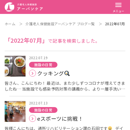
menu
メニュー
ホーム
＞
介護老人保健施設アーバンケア ブログ一覧
＞
2022年07月
「2022年07月」
で記事を検索しました。
2022.07.19
施設の日常
クッキング
皆さん、こんにちわ！ 最近は、また少しずつコロナが増えてきま
したね… 当施設でも感染予防対策の講義から、より一層手洗いう
がい、アルコール消毒を中心に対策を行っています。 ７月１４日
（木）は、３階フロアでクッキングがありました！ 今回は先月同
2022.07.13
様に【焼きそば】をフロアのご利用者様に召し上がっていただき
施設の日常
ました
施設栄養士が皆さんの目の前でお肉、野菜、麺を炒め
eスポーツに挑戦！
ていきます！ 美味しい匂いがフロアに漂い、「早く食べたいな～
」とニコニコして見に来てくださるご利用者様もいらっしゃい
皆様こんにちは、通所リハビリテーション課の石田です
デイ
ました！ お昼の時間には出来上がりホクホクの焼きそばを提供す