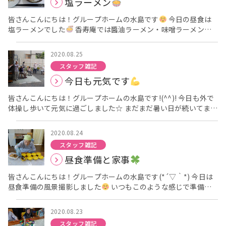
塩ラーメン
皆さんこんにちは！グループホームの水島です
今日の昼食は
塩ラーメンでした
香寿庵では醬油ラーメン・味噌ラーメン・
塩ラーメンと昼食に出てきます！ 皆さん美味しく召し上がられて
ました(^^♪ では今日はここまで
グループホーム香寿庵：水島
2020.08.25
スタッフ雑記
今日も元気です
皆さんこんにちは！グループホームの水島です!(^^)! 今日も外で
体操し歩いて元気に過ごしました☆ まだまだ暑い日が続いてます
が無理のない程度で行っています
では今日はここまで!(^^)! グ
ループホーム香寿庵：水島
2020.08.24
スタッフ雑記
昼食準備と家事
皆さんこんにちは！グループホームの水島です(*´▽｀*) 今日は
昼食準備の風景撮影しました
いつもこのような感じで準備さ
れています
洗濯物も干して頂いてます
では今日はここまで
(*´▽｀*) グループホーム香寿庵：水島
2020.08.23
スタッフ雑記