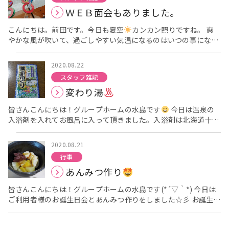
ＷＥＢ面会もありました。
こんにちは。前田です。今日も夏空
カンカン照りですね。 爽
やかな風が吹いて、過ごしやすい気温になるのはいつの事になる
のでしょうか
敷地内を散歩して見かける花は減ってきました
が、香寿庵前のプランターに咲く花は健気に背を伸ばし育まれて
2020.08.22
きました。 ＋＋ 今日はＷＥＢ面会が１件ありました。 ご家
スタッフ雑記
族様とのＷＥＢ面会で笑顔になられ、時には手を振っておられま
変わり湯
した。 直接面会の出来ない昨今、やはり姿を見られるだけでも嬉
しくなるものですね。
＋＋ (閑話休題) ＋＋ 午後のレクリ
皆さんこんにちは！グループホームの水島です
今日は温泉の
エーションに、輪投げ をしました。 皆様 真剣
に輪を投げ
入浴剤を入れてお風呂に入って頂きました。入浴剤は北海道十勝
て、入ってはおおいに喜び(´∀｀)、外しては本気で残念( ´△｀)
川の湯です
写真では分かりにくいですが入浴剤を入れると薄
がっておられました。 とても楽しい(((o(*ﾟ∀ﾟ*)o)))ひと時を過
い赤色でにごり湯でした
皆さん気持ち良かったと仰られてい
ごせたようで何よりです。 ＋＋ それでは、今日はこの辺りで。
2020.08.21
ました！ そして今日も一緒に家事をし体操・施設の敷地内を歩き
グループホーム香寿庵 前田
行事
パズル等を行いました!(^^)! では今日はここまで
グループホー
あんみつ作り
ム香寿庵：水島
皆さんこんにちは！グループホームの水島です(*´▽｀*) 今日は
ご利用者様のお誕生日会とあんみつ作りをしました☆彡 お誕生日
会は皆さんとお祝いしバースデイカードを贈呈しました！喜ばれ
ていました
お誕生日会の後はあんみつ作り
あんこ・バナ