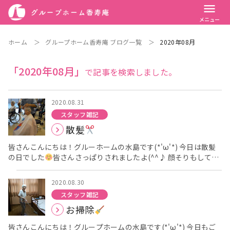
menu
メニュー
ホーム
＞
グループホーム香寿庵 ブログ一覧
＞
2020年08月
「2020年08月」
で記事を検索しました。
2020.08.31
スタッフ雑記
散髪
皆さんこんにちは！グルーホームの水島です(*'ω'*) 今日は散髪
の日でした
皆さんさっぱりされましたよ(^^♪ 顔そりもして頂
いたのでとても気持ち良かったと皆さん仰られていました
今
日はここまで(*'ω'*) グループホーム香寿庵：水島
2020.08.30
スタッフ雑記
お掃除
皆さんこんにちは！グループホームの水島です(*'ω'*) 今日もご