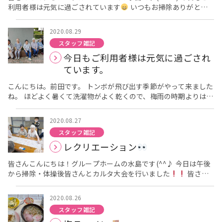
利用者様は元気に過ごされています
いつもお掃除ありがとう
ございます
では今日はここまで(*'ω'*) グループホーム香寿
庵：水島
2020.08.29
スタッフ雑記
今日もご利用者様は元気に過ごされ
ています。
こんにちは。前田です。 トンボが飛び出す季節がやって来ました
ね。 ほどよく暑くて洗濯物がよく乾くので、梅雨の時期よりは過
ごしやすい気がします。 それでは、今日のご利用者様の様子で
す。 [caption id="attachment_2262" align="aligncenter"
2020.08.27
width="700"] 少し暑かったけれど、敷地内をお散歩しました。
スタッフ雑記
[/caption] それでは、今日はこの辺りで。 グループホーム香寿
レクリエーション
庵 前田
皆さんこんにちは！グループホームの水島です(^^♪ 今日は午後
から掃除・体操後皆さんとカルタ大会を行いました
皆さん
真剣に取り組まれていましたよ
立ってされる方もいらっしゃ
いました!(^^)!笑いもあったカルタ大会でした！！ では今日はこ
2020.08.26
こまで(^^♪ グループホーム香寿庵：水島
スタッフ雑記