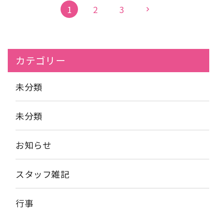
ナ・フルーツ・寒天をトッピングして頂き黒蜜をかけていただき
1
2
3
chevron_right
ました
出来上がりはこちら
皆さん美味しく召し上がられて
ましたよ
では今日はここまで(*´▽｀*) グループホーム香寿
庵：水島
カテゴリー
未分類
未分類
お知らせ
スタッフ雑記
行事