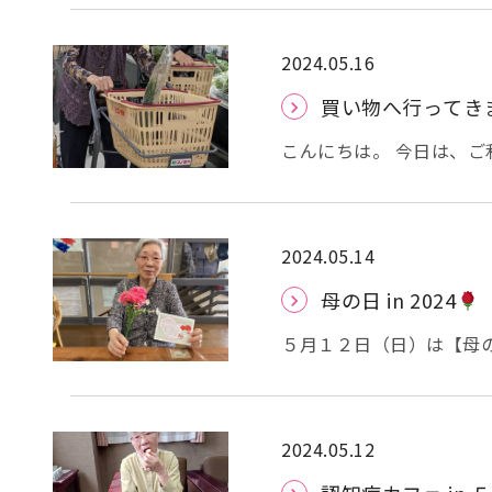
とったり、青ネギを細かく
タントラーメンの味は、
者様の手の中にあるのは、
2024.05.16
麺と粉末スープに分けて
買い物へ行ってき
を湯がきました。 湯がいた麺の上に「もやし・青ネギ・わかめ・メンマ・焼
豚・かまぼこ」をトッピン
こんにちは。 今日は、
通す作業は職員がしまし
お届けします。 クッキ
た。 おにぎりは２種類のふりかけを混ぜたご飯を準備して、自分のおにぎりを
青ネギやカマボコなど、
握って頂きました。 半
た後日に。。。 それで
海のめぐみ」を混ぜ入れ
2024.05.14
おまけ
今日は、米と
た。 形が少し崩れていてもご愛嬌
母の日 in 2024
での時間はパタカラ体操。。。 皆様「美味しい」と喜ばれ
られていました。 皆様
５月１２日（日）は【母の日
すね。(*^-^*) それ
ジカードとカーネーションをお渡ししまし
を読まれて、とても喜ば
ゼントを贈られる方もいらっしゃいました。
ループホーム香寿庵 前
2024.05.12