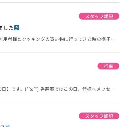
切ったりと、皆様と協力して調理しました。 インス
皆様の多数決で「しょうゆ味」に決まりました。 ご利用
「サッポロ一番 しょうゆ味」です！！ 袋から出して乾
スタッフ雑記
頂き、分量のお湯で粉末スープを溶かし、別のお鍋で乾麺
ました
グして、 しょうゆ味のスープを入れて完成です。 火を
ご利用者様とクッキングの買い物に行ってきた時の様子を
たが、ほとんど皆様のお陰で美味しいラーメンができまし
ングの前日、コノミヤへ食材を買いに行ってきました。
ご利用者様と一緒に選びました。 クッキングの内容はま
分のご飯には「若菜と梅しそ」を、もう半分には「６つの
は、今日はこの辺りで。 グループホーム香寿庵 細田
て、うちわで扇いで冷ましてから１人２つずつ握りまし
ぎもして下さりました。
行事
・・・という事で。(;^ω^) 麺が茹で上がるま
、きれいに召し上が
笑顔になられ概ね好評・・・たまにはこんな昼食も良いで
】です。(*’ω’*) 香寿庵ではこの日、皆様へメッセー
では、今日はこの辺りで。 グループホーム香寿庵 前田
た。 皆様ご家族様からのメッセージ
れていました。 また個々に、ご家族様から母の日のプレ
 それでは、今日はこの辺りで。 グ
田
スタッフ雑記