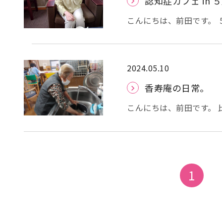
認知症カフェ in 
こんにちは、前田です。 
きました。 今回は、体
の後、歌詞カードを見な
用者様は地域の方々に負けじと歌われ
て、コーヒーとドーナツ
2024.05.10
りました。 それでは、今
香寿庵の日常。
こんにちは、前田です。
うか。 本日は、皆様の日常を少しだ
ご利用者様にお米をとい
(*’▽’) 塗り絵や字合わせなどのレクリエーション、YouTube鑑賞、新聞を読ん
だり、 お部屋で過ごした
ニール袋を広げる、義歯
1
お手伝いも積極的にして
す！！(*^-^*) それ