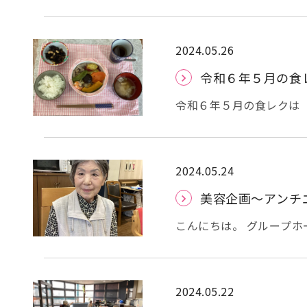
す。 ちなみに・・・正
健アーバンケア】です。
協会 機関誌『老健』６
ページにわたり掲載され
2024.05.26
積み重ね、住民から信頼
令和６年５月の食
した
法人の立ち上げに
題や解決策 等々・・・
令和６年５月の食レクは
されております
ぜひ、ゆっくりとお読みください。 それでは、今日はこの
様に焼いて頂きました。 今回の食材は
辺りで。 グループホー
・・・という事で、次々とホッ
ら各施設のページに飛びま
や汁物の盛り付けもして頂きました。 そして、完成！
ンケア アーバンケア御厨
皿にはもちろん、皆様ご
2024.05.24
ア新喜多 アーバンサポー
くいただきました。 食べている時は皆様とても真剣でした。 それでは、今日は
美容企画～アンチ
チャイルドこども園 アー
この辺りで。 グループホ
アーバンリビング新喜多
こんにちは。 グループホー
った美容企画「アンチエイ
の美容企画は、化粧療法 
ＯＬの維持向上など健康
存機能を生かした手法を用
2024.05.22