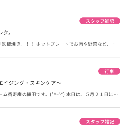
式名称は「介護老人保健施設アーバンケア」で、略して【老
 この度、令和６年５月２５日発行の「全国老人保健施設
月号」にて、【老健アーバンケア】が巻頭特集の見開き５
ました
本特集では、＜地域に根ざした地道な活動を
スタッフ雑記
され飛躍している老健施設＞としてインタビューを受けま
レク。
至るまでのエピソード、超強化型老健へ移行した際の課
理事長や施設長をはじめとした、由寿会職員の想いも掲載
「鉄板焼き」！！ ホットプレートでお肉や野菜など、皆
こちらです♫ ほぼ焼くだけ・・・(^^;)
ム香寿庵 前田
おまけ
「施設紹介」 ※下の施設名か
トプレートで焼いていきます！！ (*^-^*)/ ご飯
す。 アーバンケア島之内 アーバンケア稲田 老健アーバ
！(#^.^#) メインのお
 アーバンケア八戸ノ里 地域包括支援センター アーバンケ
自分でタレをかけて頂きました。 そして、美味しく楽し
行事
ト新喜多 認知症相談支援・研修センター「結」 アーバン
エイジング・スキンケア～
バンチャイルド保育園 アーバンチャイルドこども園上町
ーム香寿庵 前田
ム香寿庵の細田です。(*^-^*) 本日は、５月２１日に行
ジング・スキンケア」の様子をお届けします。 今回
として行いました。 スキンケア等の化粧行為を通じてＱ
寿命の延伸を目指す療法のひとつ。 自立支援のもと、残
い「自分でするスキンケア」をサポートします。 ま
スタッフ雑記