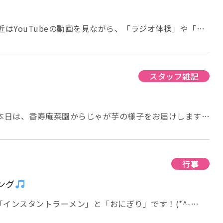
美容液等の「パッチテスト」を行いました。 結果、皆様
使用するクレンジングシー
菌シートで手を清潔にして頂きました。 顔を清潔にする
近はYouTubeの動画を見ながら、「ラジオ体操」や「リ
イスラインを順に拭き取ります。 顔のストレッ
ちりと体操を
ますを１０秒ずつ）をして、オールインワンの美容液（今
は、今日はこの辺りで。 グループホーム香寿庵 細田
リフトゲル」）を両手に広げ円を描くように伸ばし順に塗
所は唾液腺を刺激する為前に向かって円を描き、首の付け
スタッフ雑記
、唾液腺を刺激し唾液が出る度意識して飲み込みます。
さ
ですね
互いのパック姿に大笑いされパックがシワシワ
 本日は、香寿庵菜園からじゃが芋の様子をお届けします。
が、皆様「こんなおばあさんに・・」と言いながら真剣か
皆様、香寿庵の玄関前にお花などのプランターが
行い、皆
すか？ 実はその一角に、じゃが芋が植わっていました。
られとても喜ばれていました。 久々の顔のお手入れに、
のじゃが芋で、食用には不向
、そこは女性。。。(*^-^*) いくつになられても女性
した。 それでは、今日はこの辺りで。 グループホーム
行事
リフレッシュされた時間となったようです。 それでは、
ープホーム香寿庵 細田
ング
インスタントラーメン」と「おにぎり」です！(*^-
良く、クッキング日和・・・Σ(ﾟДﾟ) 朝からもやしのひげを