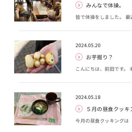
ずは、前々日に使用する
みんなで体操。
ＯＫでしたので当日決行しました。 皆様の前に鏡や
ト等を準備し、まずは除
皆で体操をしました。 最
為、クレンジングシートでフェ
ハビリ体操」をしています。 皆様、お手本の動画を見ながらきっ
チ（頬を膨らます・へこ
しておられます。 それで
回は「プリオール潤い美
布。 指の腹で頬の高い
2024.05.20
根からは片手ずつ軽擦し
お芋掘り？
肩の４点も軽擦します。 最後に、美容液を閉じ込める為、和紙のパックを皆
んで装着。 少し怖い光景
こんにちは、前田です。
になる一幕もありました
つ楽しんでおられました。 スキンケアの後は希望の方に軽いメイクも
置いてあるのをご存知で
様に「綺麗やわ～」と仰
それを職員が代表して収穫しました。 少し小ぶり
戸惑う様子も見られましたが
きだったので観賞用にしま
2024.05.18
らしさは健在で、とても
香寿庵 前田
今日はこの辺りで。 グル
５月の昼食クッキ
今月の昼食クッキングは「
^*)！ この日はお日柄も