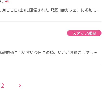
５月
５月１１日(土)に開催された「認知症カフェ」に参加して
操より歌唱が多めでした。 口の体操「パタカラ体操」
がら歌を歌いました。 季節の歌が多く、参加されたご利
ていました。 １階にある喫茶室に移っ
をいただきました。 この後、散歩してから香寿庵へと戻
スタッフ雑記
日はこの辺りで。 グループホーム香寿庵 前田
 比較的過ごしやすい今日この頃、いかがお過ごしでしょ
けお届けします。 今日のご飯を炊く為に、
で頂きました。 皆様、お米とぎはお手のものですね。
り、ご利用者様の思うように過ごしておられます。 ビ
洗浄剤を小分けに切り取る、洗濯物のタオルを畳むなど、
2
chevron_right
下さっています。 皆様、いつもありがとうございま
では、今日はこの辺りで。 グループホーム香寿庵 前田