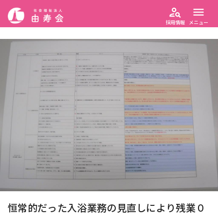
person_search
menu
採用情報
メニュー
恒常的だった入浴業務の見直しにより残業０