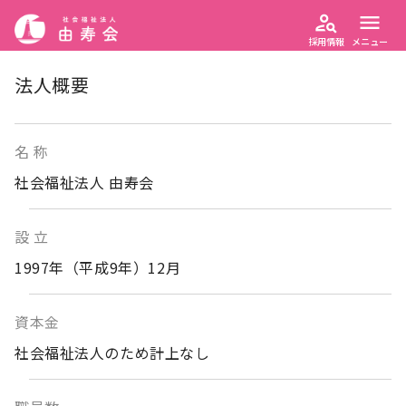
person_search
menu
採用情報
メニュー
法人概要
名 称
社会福祉法人 由寿会
設 立
1997年（平成9年）12月
資本金
社会福祉法人のため計上なし