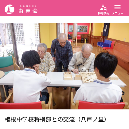
person_search
menu
採用情報
メニュー
楠根中学校将棋部との交流（八戸ノ里）