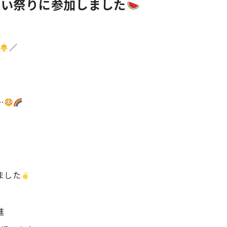
あい祭りに参加しました
／
…
ました
進