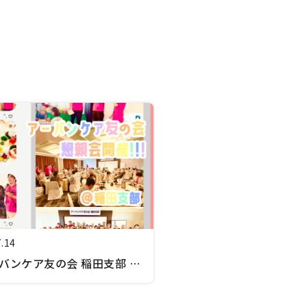
7.14
バンケア友の会 稲田支部 食