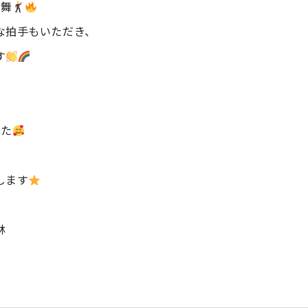
演舞
な拍手もいただき、
す
した
します
林