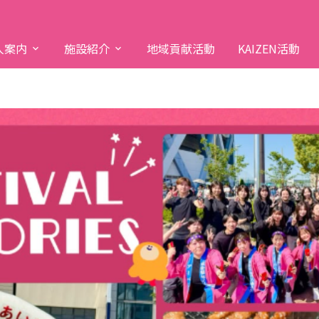
人案内
施設紹介
地域貢献活動
KAIZEN活動
人理念
育サービス
施設ブログ
材育成
法人概要
メディカルサービス
インタビュー
織図
字で見る由寿会
会社説明会（Web