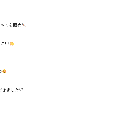
にゃくを販売
!!!
わ
」
だきました♡