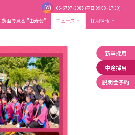
06-6787-3386 (平日 09:00~17:30)
動画で見る ”由寿会”
ニュース
採用情報
新卒採用
中途採用
事業紹介
待遇
説明会予約
開催）
Q&A（よくある質問）