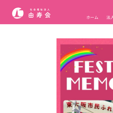
ホーム
法
About Us
Facilities
News
Recruit
法人案内
施設紹介
ニュース
採用情報
ニューストップ
法人案内トップ
施設紹介トップ
採用情報トップ
ご挨拶
高齢者総合サービス
お知らせ
仕事紹介
法
保
各
人
沿革
福利厚生
組
数