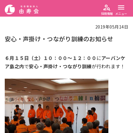
person_search
menu
採用情報
メニュー
2019年05月14日
安心・声掛け・つながり訓練のお知らせ
６月１５日（土）１０：００～１２：００
に
アーバンケ
ア島之内
で
安心・声掛け・つながり訓練
が行われます！