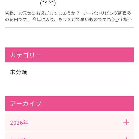
た。 避難訓練が終わったあとは少しだけ、入居者様と園児さんと
(*^^*)
ふれあいをさせて頂き、一緒に歌を歌いました(^_-)-☆
先生や園児さん、楽しい時間を作って下さり、ありがと
皆様、お元気にお過ごしでしょうか？ アーバンリビング新喜多
うございました<m(__)m> 入居者様、大変喜ばれていました
の花田です。 今年に入り、もう３月で早いものですね(>_<) 桜の
(>_<) 無事に怪我なく、訓練を終了することが出来まし
シーズンに入ってきますし、何よりも花粉が悩ましいですね
た。 今後も、防災を意識して取り組んでいきたいと思います。
((+_+)) ３月３日、ひな祭りでリビングからは、昼食にちらし寿
司をご提供させて頂きました(*^_^*) 皆様食べる前から、ちらし
寿司の盛り付け見られて、喜ばれていました
ちらし
寿司を皆様残さず、召し上がられました!(^^)! お寿司はやはり、
カテゴリー
美味しいと仰っておられました
３月１２日は、保育園と合同
で避難訓練を予定しており、お声掛けをさせて頂いております
<m(__)m>
未分類
アーカイブ
2026年