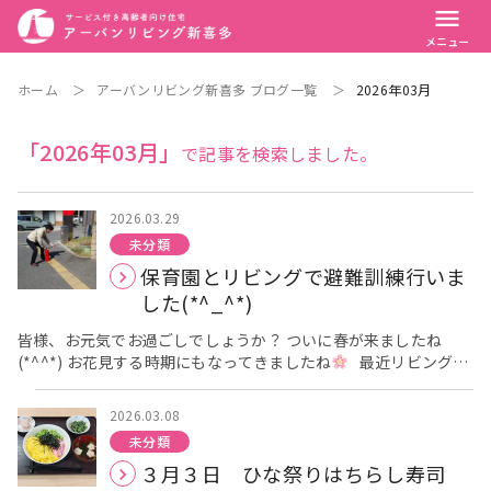
menu
メニュー
ホーム
＞
アーバンリビング新喜多 ブログ一覧
＞
2026年03月
「2026年03月」
で記事を検索しました。
2026.03.29
未分類
保育園とリビングで避難訓練行いま
した(*^_^*)
皆様、お元気でお過ごしでしょうか？ ついに春が来ましたね
(*^^*) お花見する時期にもなってきましたね
最近リビングの
入居者様と、保育園と合同で避難訓練行いました!(^^)! また、職
員同士で、通報訓練・消火訓練を行い、防災の意識を高めたり再
2026.03.08
確認することが出来ました<m(__)m> 入居者様へ、水害想定と
未分類
火事想定とした内容で訓練に取り組みました!(^^)!
３月３日 ひな祭りはちらし寿司
入居者様や園児さん達も、頑張って参加してくれていまし