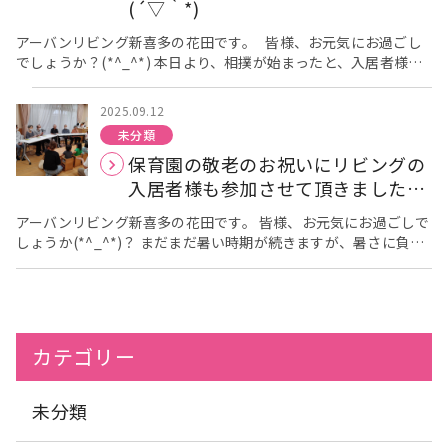
んと先生方、ありがとうございました
自然災害が多くなって
(´▽｀*)
いるので、防災を意識して取り組んでいきたいと思います!(^^)!
アーバンリビング新喜多の花田です。 皆様、お元気にお過ごし
でしょうか？(*^_^*) 本日より、相撲が始まったと、入居者様よ
り教えて頂きました。 皆様、楽しみにされていましたよ(*^^)v
明日、敬老の日ですが、リビングでは本日、ほんの些細なお気持
2025.09.12
ちですが、 紙や折り紙で作ったものをお渡しさせて頂きました。
未分類
元気が一番ですので、これからも、しっかりとお食事と水分を摂
保育園の敬老のお祝いにリビングの
取して頂けるように、 入居者様へお伝えさせて頂いています
<m(__)m> お元気なお姿を、写真に撮らせて頂きました
皆
入居者様も参加させて頂きました
様、素敵な笑顔、ありがとうございました＼(^o^)／ これから
(´▽｀*)
も、お元気にお過ごしください(^_-)-☆
アーバンリビング新喜多の花田です。 皆様、お元気にお過ごしで
しょうか(*^_^*)？ まだまだ暑い時期が続きますが、暑さに負け
ずに頑張りましょう( ｀ー´)ノ 今日は、保育園で敬老のお祝い
に、リビングの入居者様も参加させて頂きました
先生や園児
さん達からのプレゼント、お菓子やお茶も提供して頂きました。
入居者様と園児さんと一緒に歌を唄ったりして、楽しい時間を過
ごすことが出来ました＼(^o^)／ 園児と握手もされたりして笑顔
カテゴリー
も見られていました(*^_^*) また敬老のお祝いも頂き、お写真を
撮らせて頂きました
敬老のお祝いに参加させて頂き、あり
がとうございました<m(__)m> 楽しい時間を過ごさせて頂きま
未分類
した