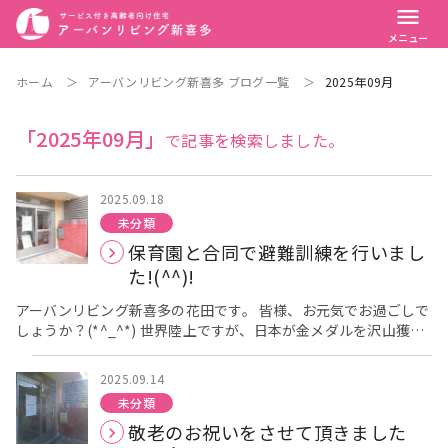
menu
メニュー
ホーム
＞
アーバンリビング新喜多 ブログ一覧
＞
2025年09月
「2025年09月」
で記事を検索しました。
2025.09.18
未分類
保育園と合同で避難訓練を行いまし
た!(^^)!
アーバンリビング新喜多の花田です。 皆様、お元気でお過ごしで
しょうか？(*^_^*) 世界陸上ですが、日本が金メダルを沢山獲得
してほしいですね(>_<) 本日は、保育園と合同で避難訓練と消火
訓練を行いました。 園児さんも入居者様も、防災を意識して参加
2025.09.14
して頂けました( ｀ー´)ノ 避難訓練終了後は、園児さん達と交流
未分類
させて頂きました。 入居者様も園児との交流に楽しまれたみたい
敬老のお祝いをさせて頂きました
で、交流後も入居者様同士でお話されていました(*^_^*) 園児さ