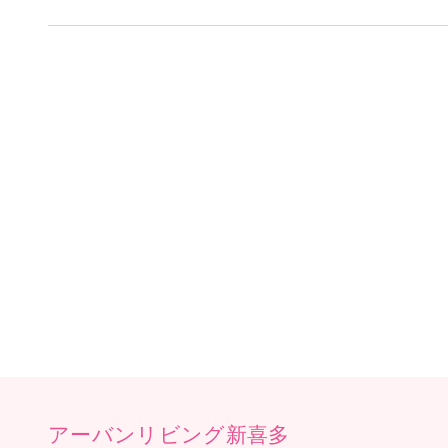
す。 暑い日が続きますね
摂って、健康管理していき
入居者様全員に、かき氷を
蜜がお好きでした。蜜の
(^_-)-☆ 早く食べ
いましたよ＼(^o^)／ 
アーバンリビング新喜多