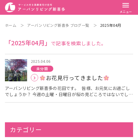
menu
メニュー
ホーム
＞
アーバンリビング新喜多 ブログ一覧
＞
2025年04月
「2025年04月」
で記事を検索しました。
2025.04.06
未分類
お花見行ってきました
アーバンリビング新喜多の花田です。 皆様、お元気にお過ごし
でしょうか？ 今週の土曜・日曜日が桜の見どころではないでしょ
うか？ なので、リビングの入居者様へ、お花見のお声掛けをさせ
て頂き、近くの楠根川緑地へ行ってまいりました(*^_^*) 散策さ
れているお写真を撮りました。 [caption
id="attachment_788" align="alignnone" width="571"]
Digital Camera[/caption] また、リビング玄関のチューリップ
カテゴリー
も開花して入居者様が観察されていました(^_-)-☆ 今日は、午
後から暑いぐらいの気候でした
散策中にベンチで休んで頂き、