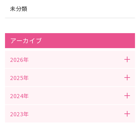
入居者様同士でお話され過ごされていました。 鳥の鳴き声も聞こ
未分類
えてきたため、目をつぶられ、耳を澄まされていました(´▽｀*)
皆様、帰宅時には疲れておられましたが、楽しまれたお言葉が沢
山聞かれました。
アーカイブ
2026年
2025年
2024年
2023年