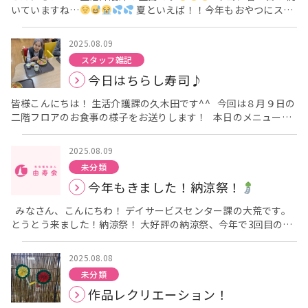
いていますね…
夏といえば！！今年もおやつにスイ
カが提供されました
今回は４階ご利用者様の様子をお届け
します！ まずはスイカを持っていただき写真撮影
皆さまい
2025.08.09
い笑顔です(*^▽^*) 続いては、、、 スイカ割りのように叩
スタッフ雑記
いていただきました！！ その後おやつではスイカが提供され
今日はちらし寿司♪
「美味しい！」と召し上がっておられました
写真撮影を
する間もなく皆さまペロリと完食でした
お元気な証拠です
皆様こんにちは！ 生活介護課の久木田です^^ 今回は８月９日の
ね！！
次回の投稿も楽しみにお待ちください!(^^)!
二階フロアのお食事の様子をお送りします！ 本日のメニュー
は、ちらし寿司、茶碗蒸し、煮豆でした♪ 珍しいメニューなの
で、皆さん喜んでおられました。 中でも茶碗蒸しが特に好評で
2025.08.09
した！ 僕も食べましたがとても美味しかったです♪ 次回の更
未分類
新もお楽しみに^^
今年もきました！納涼祭！
みなさん、こんにちわ！ デイサービスセンター課の大荒です。
とうとう来ました！納涼祭！ 大好評の納涼祭、今年で3回目の開
催になります
そして納涼祭の告知をデイサービスに貼ると
わたしも来たい！行ってもいい？とたくさんの方からお声掛けい
2025.08.08
ただき 予定していた人数以上の方に参加していただけました
未分類
まずは、体操をしていただいたあとに カラオケ！カラオケはみん
作品レクリエーション！
なで歌える歌を流して 皆さんに一緒に歌って頂きました
盛
り上がってますかー！！！！！ いぇーーーーーい！の様子です