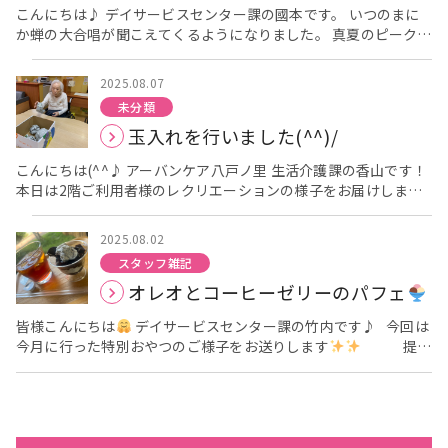
こんにちは♪ デイサービスセンター課の國本です。 いつのまに
そして、メインのビンゴ大会！！！！ 今年も職員手作り
か蝉の大合唱が聞こえてくるようになりました。 真夏のピークで
のキーホルダーや、普段使えるタオル、マスク等 たくさんの豪華
すね。 今回は作品レクリエーションで作ったスイカのうちわをご
景品を用意しました
注目の豪華景品は、 本日の喫茶無料券
紹介します♡ 皆さん真剣な表情で作ってます
出来上がりぃ
や 鼻セレブティッシュ です！ リーーチ！ビンゴーー！と
2025.08.07
笑顔でハイ！ポーズ！
大賑わいで楽しめました♡ 景品も全員の方に当たりみなさんに喜
未分類
んでいただけました！ そして、次は特別おやつ！かき氷
アー
玉入れを行いました(^^)/
バンケア八戸ノ里栄養士特製のミャクミャクかき氷です
そ
して、なんと今年はお皿に注目！！！ お皿の裏に紙が貼ってある
こんにちは(^^♪ アーバンケア八戸ノ里 生活介護課の香山です！
方に差は当たり
プレゼントが
私のにはないよ
本日は2階ご利用者様のレクリエーションの様子をお届けします
ー！あったあったー！と楽しんで頂けました
二つ目のまさか
狙いをつけて投げます！皆様真剣な表情です(^^)/ 次回も
のプレゼントにみなさん大賑わいでした
たくさんの方に楽
レクリエーションの様子をお届けいたします(^^♪(^^♪
しんでいただけて、 今年も大成功となりました
これか
2025.08.02
らも、楽しいイベントをたくさん考えさせていただきますので お
スタッフ雑記
楽しみにお待ちください
オレオとコーヒーゼリーのパフェ
皆様こんにちは
デイサービスセンター課の竹内です♪ 今回は
今月に行った特別おやつのご様子をお送りします
提供
している職員から 美味しそう… と声が漏れるほどとっても美
味しそうなコーヒーゼリーでした
利用者様も これおかわ
り！！ と仰る声がちらほらと……笑 大成功でした
ま
た次回の更新をお楽しみに〜