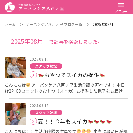
menu
メニュー
ホーム
＞
アーバンケア八戸ノ里 ブログ一覧
＞
2025年08月
「2025年08月」
で記事を検索しました。
2025.08.17
スタッフ雑記
おやつでスイカの提供
こんにちは
アーバンケア八戸ノ里生活介護の河本です！ 本日
は2階CDユニットのおやつ（スイカ）お提供した様子をお届けし
ます
昼食後に「今日のおやつはスイカですよ～！」と伝
えると、 「夏やね～！」「昔よく食べたわ～！」「早く食べたい
2025.08.15
ね～！」 といった声が多く上がってました
いざ、スイカを
スタッフ雑記
提供すると「わーー！！美味しそうやね～！」「もう食べていい
夏！！今年もスイカ
かな？」と ワクワクした様子と昼食後から待ち遠しかった様子が
見えました
皆さん良い笑顔で召し上がられていました
こんにちは！！生活介護課の生島です
本当に暑い日が続
また次回の投稿をお楽しみにお待ちください